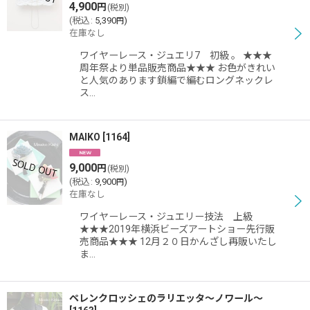
絞り込む
4,900
円
(税別)
(
税込
:
5,390
)
円
在庫なし
ワイヤーレース・ジュエリ7 初級 。 ★★★
周年祭より単品販売商品★★★ お色がきれい
と人気のあります鎖編で編むロングネックレ
ス…
MAIKO
[
1164
]
9,000
円
(税別)
(
税込
:
9,900
)
円
在庫なし
ワイヤーレース・ジュエリー技法 上級
★★★2019年横浜ビーズアートショー先行販
売商品★★★ 12月２０日かんざし再販いたし
ま…
ペレンクロッシェのラリエッタ〜ノワール〜