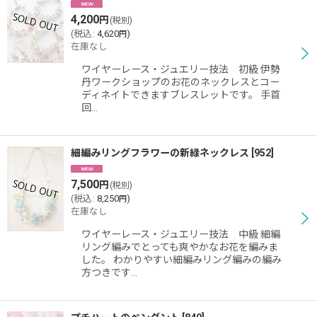
4,200
円
(税別)
(
税込
:
4,620
)
円
在庫なし
ワイヤーレース・ジュエリー技法 初級 伊勢
丹ワークショップのお花のネックレスとコー
ディネイトできますブレスレットです。 手首
回…
細編みリングフラワーの新緑ネックレス
[
952
]
7,500
円
(税別)
(
税込
:
8,250
)
円
在庫なし
ワイヤーレース・ジュエリー技法 中級 細編
リング編みでとっても爽やかなお花を編みま
した。 わかりやすい細編みリング編みの編み
方つきです…