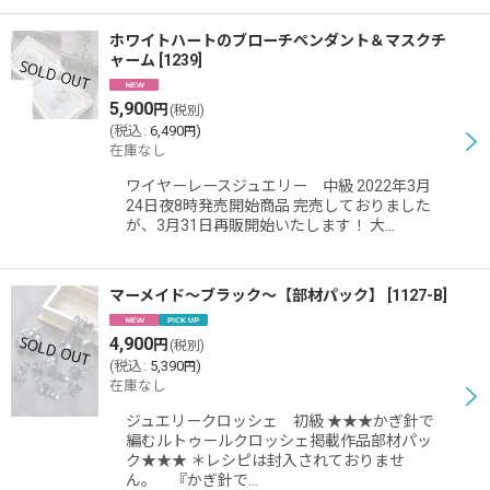
ホワイトハートのブローチペンダント＆マスクチ
ャーム
[
1239
]
5,900
円
(税別)
(
税込
:
6,490
)
円
在庫なし
ワイヤーレースジュエリー 中級 2022年3月
24日夜8時発売開始商品 完売しておりました
が、3月31日再販開始いたします！ 大…
マーメイド〜ブラック〜【部材パック】
[
1127-B
]
4,900
円
(税別)
(
税込
:
5,390
)
円
在庫なし
ジュエリークロッシェ 初級 ★★★かぎ針で
編むルトゥールクロッシェ掲載作品部材パッ
ク★★★ ＊レシピは封入されておりませ
ん。 『かぎ針で…