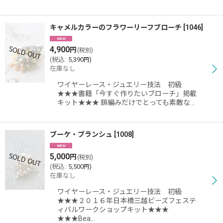
キャメルカラーのフラワーリーフブローチ
[
1046
]
4,900
円
(税別)
(
税込
:
5,390
)
円
在庫なし
ワイヤーレース・ジュエリー技法 初級
★★★書籍「今すぐ作りたいブローチ」掲載
キット★★★ 鎖編みだけでとっても素敵な…
ブーケ・ブランシュ
[
1008
]
5,000
円
(税別)
(
税込
:
5,500
)
円
在庫なし
ワイヤーレース・ジュエリー技法 初級
★★★２０１６年日本橋三越ビーズフェステ
ィバルワークショップキット★★★
★★★Bea…