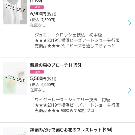
[
1163
]
6,900
円
(税別)
(
税込
:
7,590
)
円
在庫なし
ジュエリークロッシェ技法 初中級
★★★2019年横浜ビーズアートショー先行販
売商品★★★ 糸にビーズを通してちょっと…
新緑の森のブローチ
[
1155
]
5,500
円
(税別)
(
税込
:
6,050
)
円
在庫なし
ワイヤーレース・ジュエリー技法 初級
★★★2019年横浜ビーズアートショー先行販
売商品★★★ 鎖編みで編むブロ…
鎖編みだけで編むお花のブレスレット
[
984
]