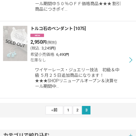
ール期間中５０％ＯＦＦ価格商品★★★ 割引
商品につきポイ…
トルコ石のペンダント
[
1075
]
2,950
円
(税別)
(
税込
:
3,245
)
円
希望小売価格
:
6,490
円
在庫なし
ワイヤーレース・ジュエリー技法 初級＆中
級 ５月２５日追加商品になります！
★★★SHOPリニューアルオープン＆決算セ
ール期間中…
«
前
1
2
3
カテゴリで絞り込む