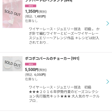
プチハートのペンダント
[
849
]
1,350
円
(税別)
(
税込
:
1,485
)
円
在庫なし
ワイヤーレース・ジュエリー技法 初級 。 か
ぎ針で編むワイヤーとビーズ〜ワイヤーレー
スジュエリー〜アレンジ作品 ＊レシピは封入
されており…
ポコポコパールのチョーカー
[
991
]
5,500
円
(税別)
(
税込
:
6,050
)
円
在庫なし
ワイヤーレース・ジュエリー技法 初級
★★★２０１６年伊勢丹夏のビーズコレクシ
ョン先行販売キット★★★ 大人気のサークル
ブロ…