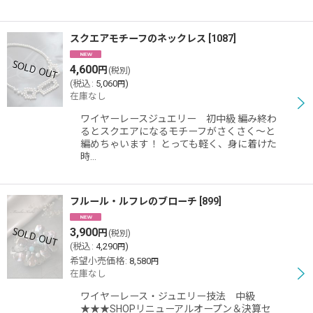
スクエアモチーフのネックレス
[
1087
]
4,600
円
(税別)
(
税込
:
5,060
)
円
在庫なし
ワイヤーレースジュエリー 初中級 編み終わ
るとスクエアになるモチーフがさくさく〜と
編めちゃいます！ とっても軽く、身に着けた
時…
フルール・ルフレのブローチ
[
899
]
3,900
円
(税別)
(
税込
:
4,290
)
円
希望小売価格
:
8,580
円
在庫なし
ワイヤーレース・ジュエリー技法 中級
★★★SHOPリニューアルオープン＆決算セ