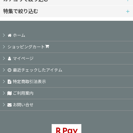
特集で絞り込む
ワイヤーレース・ジュエリー
初級レベル
ジュエリークロッシェ
ホーム
初中級レベル
小枝アクセサリー
ショッピングカート
中級レベル
マイページ
ワイヤーモードスタイル
最近チェックしたアイテム
中上級レベル
ソウタシエ：ネックレス・ペンダント・チョーカー
特定商取引法表示
上級レベル
クロッシェ
ご利用案内
ＷＥＢレッスン
お問い合せ
ＷＥＢレッスン
ＷＥＢワークショップ対象商品
錦糸町教室