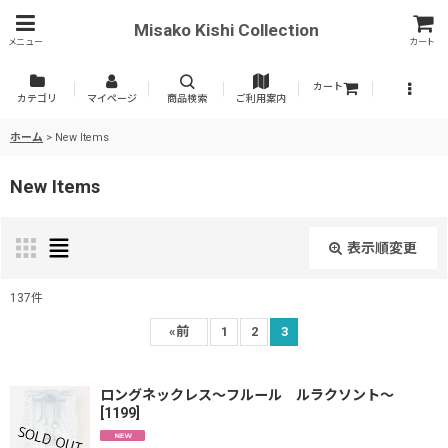
Misako Kishi Collection
メニュー
カート
カート
カテゴリ
マイページ
商品検索
ご利用案内
ホーム
>
New Items
New Items
表示順変更
閉じる
137
件
表示数
:
«
前
1
2
3
並び順
:
ロングネックレス〜フルール ルラクソント〜
[
1199
]