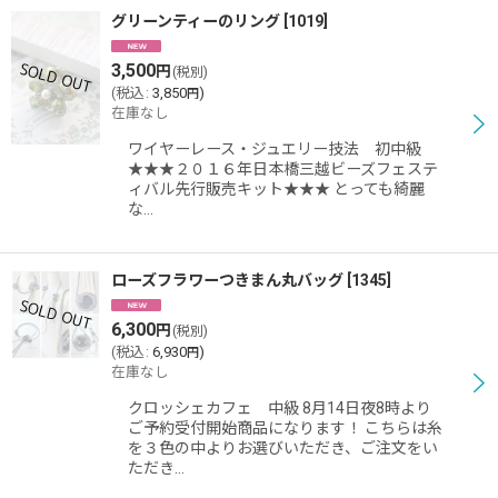
グリーンティーのリング
[
1019
]
3,500
円
(税別)
(
税込
:
3,850
)
円
在庫なし
ワイヤーレース・ジュエリー技法 初中級
★★★２０１６年日本橋三越ビーズフェステ
ィバル先行販売キット★★★ とっても綺麗
な…
ローズフラワーつきまん丸バッグ
[
1345
]
6,300
円
(税別)
(
税込
:
6,930
)
円
在庫なし
クロッシェカフェ 中級 8月14日夜8時より
ご予約受付開始商品になります！ こちらは糸
を３色の中よりお選びいただき、ご注文をい
ただき…