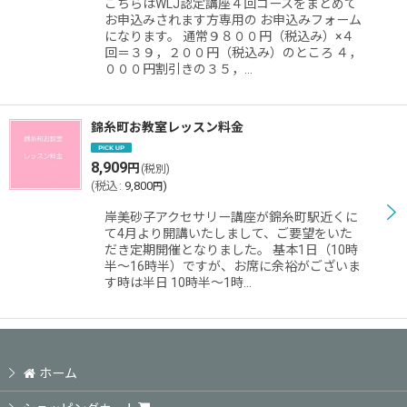
こちらはWLJ認定講座４回コースをまとめて
絞り込む
お申込みされます方専用の お申込みフォーム
になります。 通常９８００円（税込み）×４
回＝３９，２００円（税込み）のところ ４，
０００円割引きの３５，…
錦糸町お教室レッスン料金
8,909
円
(税別)
(
税込
:
9,800
)
円
岸美砂子アクセサリー講座が錦糸町駅近くに
て4月より開講いたしまして、ご要望をいた
だき定期開催となりました。 基本1日（10時
半〜16時半）ですが、お席に余裕がございま
す時は半日 10時半〜1時…
ホーム