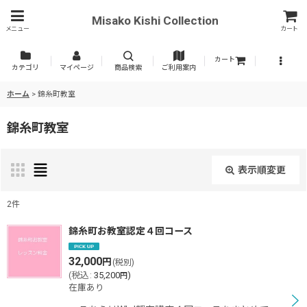
Misako Kishi Collection
メニュー
カート
カート
カテゴリ
マイページ
商品検索
ご利用案内
ホーム
>
錦糸町教室
錦糸町教室
表示順変更
閉じる
2
件
表示数
:
錦糸町お教室認定４回コース
32,000
円
(税別)
並び順
:
(
税込
:
35,200
)
円
在庫あり