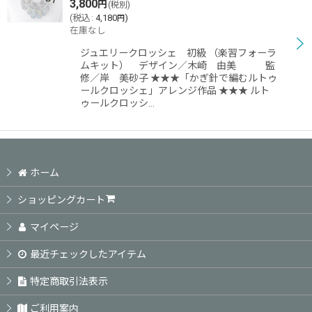
3,800
円
(税別)
(
税込
:
4,180
)
円
在庫なし
ジュエリークロッシェ 初級 （楽習フォーラ
ムキット） デザイン／木崎 由美 監
修／岸 美砂子 ★★★「かぎ針で編むルトゥ
ールクロッシェ」アレンジ作品 ★★★ ルト
ゥールクロッシ…
ホーム
ショッピングカート
マイページ
最近チェックしたアイテム
特定商取引法表示
ご利用案内