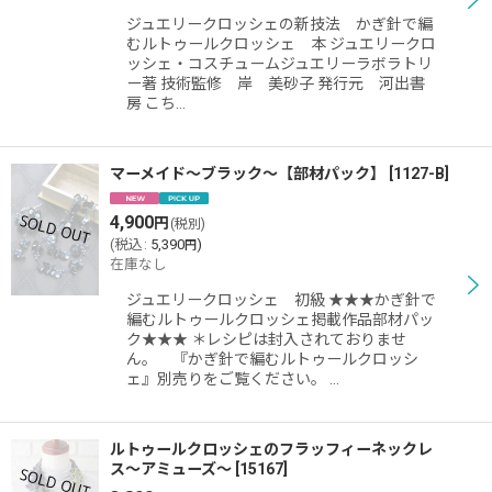
絞り込む
ジュエリークロッシェの新技法 かぎ針で編
むルトゥールクロッシェ 本 ジュエリークロ
ッシェ・コスチュームジュエリーラボラトリ
ー著 技術監修 岸 美砂子 発行元 河出書
房 こち…
マーメイド〜ブラック〜【部材パック】
[
1127-B
]
4,900
円
(税別)
(
税込
:
5,390
)
円
在庫なし
ジュエリークロッシェ 初級 ★★★かぎ針で
編むルトゥールクロッシェ掲載作品部材パッ
ク★★★ ＊レシピは封入されておりませ
ん。 『かぎ針で編むルトゥールクロッシ
ェ』別売りをご覧ください。 …
ルトゥールクロッシェのフラッフィーネックレ
ス〜アミューズ〜
[
15167
]