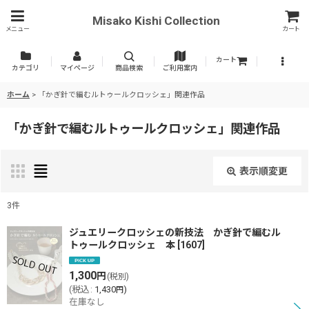
Misako Kishi Collection
メニュー
カート
カート
カテゴリ
マイページ
商品検索
ご利用案内
ホーム
>
「かぎ針で編むルトゥールクロッシェ」関連作品
「かぎ針で編むルトゥールクロッシェ」関連作品
表示順変更
閉じる
3
件
表示数
:
ジュエリークロッシェの新技法 かぎ針で編むル
トゥールクロッシェ 本
[
1607
]
並び順
:
1,300
円
(税別)
(
税込
:
1,430
)
円
在庫なし