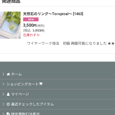
関連商品
天然石のリング〜Toropical〜
[
1463
]
3,500
円
(税別)
(
税込
:
3,850
)
円
在庫わずか
ワイヤーワーク技法 初級 再販可能になりました ★
ホーム
ショッピングカート
マイページ
最近チェックしたアイテム
特定商取引法表示