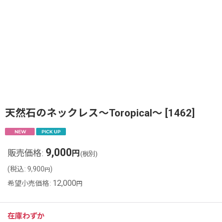
天然石のネックレス〜Toropical〜
[
1462
]
9,000
販売価格
:
円
(税別)
(
税込
:
9,900
)
円
12,000
希望小売価格
:
円
在庫わずか