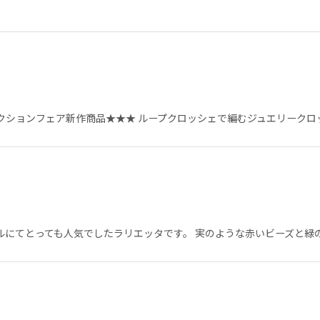
クションフェア新作商品★★★ ループクロッシェで編むジュエリークロ
ルにてとっても人気でしたラリエッタです。 実のような赤いビーズと緑