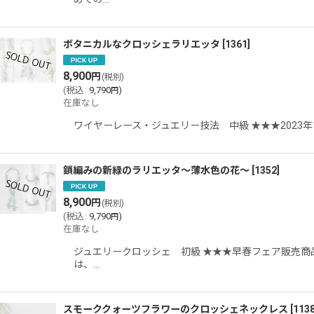
ボタニカルなクロッシェラリエッタ
[
1361
]
8,900
円
(税別)
(
税込
:
9,790
)
円
在庫なし
ワイヤーレース・ジュエリー技法 中級 ★★★2023年10t
鎖編みの新緑のラリエッタ〜薄水色の花〜
[
1352
]
8,900
円
(税別)
(
税込
:
9,790
)
円
在庫なし
ジュエリークロッシェ 初級 ★★★早春フェア販売商
は、…
スモーククォーツフラワーのクロッシェネックレス
[
113