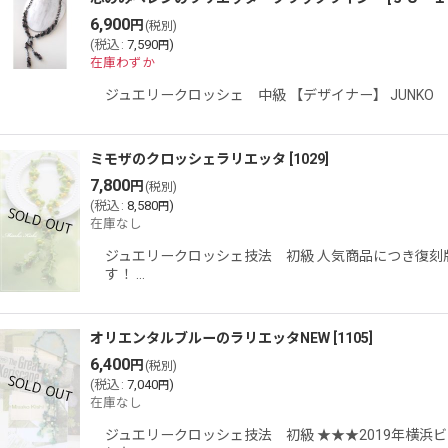
6,900
円
(税別)
(
税込
:
7,590
)
円
在庫わずか
ジュエリークロッシェ 中級 【デザイナー】 JUNK
ミモザのクロッシェラリエッタ
[
1029
]
7,800
円
(税別)
(
税込
:
8,580
)
円
在庫なし
ジュエリークロッシェ技法 初級 人気商品につき復刻
す！ …
オリエンタルブルーのラリエッタNEW
[
1105
]
6,400
円
(税別)
(
税込
:
7,040
)
円
在庫なし
ジュエリークロッシェ技法 初級 ★★★2019年横