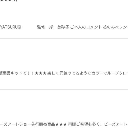
O YATSURUGI 監修 岸 美砂子 ご本人のコメント 芯のみペ
版商品キットです！★★★ 楽しく元気のでるようなカラーでループク
浜ビーズアートショー先行販売商品★★★ 再販ご希望も多く、ビーズア