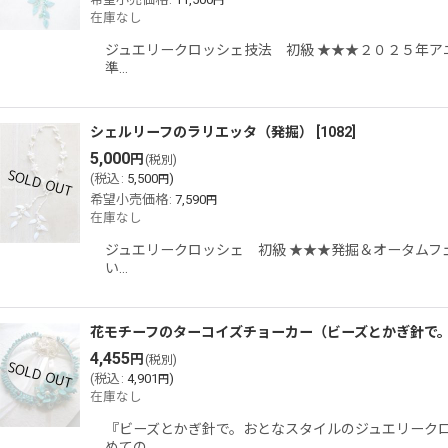
円
在庫なし
ジュエリークロッシェ技法 初級 ★★★２０２５年ア
準…
シェルリーフのラリエッタ（発掘）
[
1082
]
5,000
円
(税別)
(
税込
:
5,500
)
円
希望小売価格
:
7,590
円
在庫なし
ジュエリークロッシェ 初級 ★★★発掘＆オータムフェ
い…
花モチーフのターコイズチョーカー（ビーズとかぎ針で
4,455
円
(税別)
(
税込
:
4,901
)
円
在庫なし
『ビーズとかぎ針で。おとなスタイルのジュエリークロ
めての…