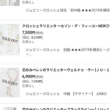
在庫なし
ジュエリークロッシェ技法 初中級 ★★★2019年横
クロッシェラリエッタ 〜セゾン・デ・フィーユ〜NEW
[
1
7,500
円
(税別)
(
税込
:
8,250
)
円
在庫なし
ジュエリークロッシェ 初級 ★★★2019年横浜ビ
ー…
芯のみペレンのラリエッタ〜ヴェルドゥ―ラ〜
[
ＪＵ－１
6,900
円
(税別)
(
税込
:
7,590
)
円
在庫なし
ジュエリークロッシェ 中級 【デザイナー】 JUNK
芯のみペレンのラリエッタ〜ブラックライン〜
[
ＪＵ－１