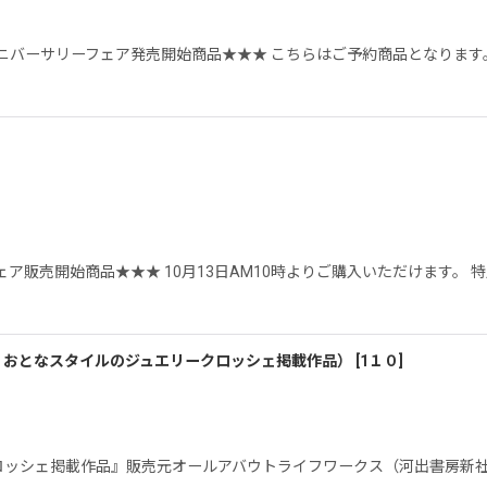
絞り込む
ニバーサリーフェア発売開始商品★★★ こちらはご予約商品となります
ア販売開始商品★★★ 10月13日AM10時よりご購入いただけます。
。おとなスタイルのジュエリークロッシェ掲載作品）
[
1１０
]
ッシェ掲載作品』販売元オールアバウトライフワークス（河出書房新社