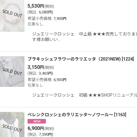
5,530
円
(税別)
(
税込
:
6,083
)
円
希望小売価格
:
7,900
円
在庫なし
ジュエリークロッシェ 中上級 ★★★完売しておりま
す様お願いい…
ブラキッシュフラワーのラリエッタ（2021NEW)
[
1224
]
3,150
円
(税別)
(
税込
:
3,465
)
円
希望小売価格
:
6,930
円
在庫なし
ジュエリークロッシェ 初級 ★★★SHOPリニューア
ペレンクロッシェのラリエッタ〜ノワール〜
[
1163
]
6,900
円
(税別)
(
税込
:
7,590
)
円