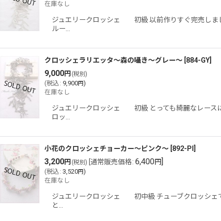
在庫なし
ジュエリークロッシェ 初級 以前作りすぐ完売しまし
ルー…
クロッシェラリエッタ〜森の囁き〜グレー〜
[
884-GY
]
9,000
円
(税別)
(
税込
:
9,900
)
円
在庫なし
ジュエリークロッシェ 初級 とっても綺麗なレースに
ロッ…
小花のクロッシェチョーカー〜ピンク〜
[
892-PI
]
3,200
6,400
]
円
[
通常販売価格
:
円
(税別)
(
税込
:
3,520
)
円
在庫なし
ジュエリークロッシェ 初中級 チューブクロッシェでぽ
と…