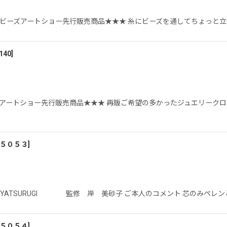
浜ビーズアートショー先行販売商品★★★ 糸にビーズを通してちょっと立
140
]
ーズアートショー先行販売商品★★★ 再販ご希望の多かったジュエリーク
５０５３
]
O YATSURUGI 監修 岸 美砂子 ご本人のコメント 芯のみペ
５０５４
]