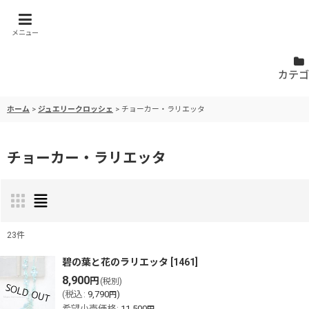
メニュー
カテゴ
ホーム
>
ジュエリークロッシェ
>
チョーカー・ラリエッタ
チョーカー・ラリエッタ
23
件
表示数
:
碧の葉と花のラリエッタ
[
1461
]
8,900
円
(税別)
(
税込
:
9,790
)
円
並び順
:
希望小売価格
:
11,500