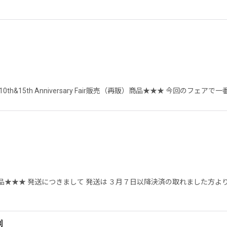
h&15th Anniversary Fair販売（再販）商品★★★ 今回のフェ
品★★★ 発送につきまして 発送は ３月７日以降決済の取れました方よ
8
]