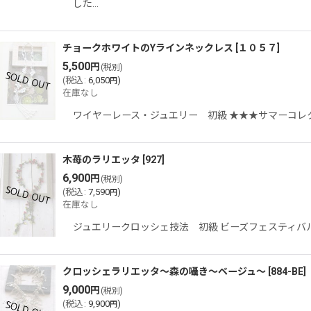
した…
チョークホワイトのYラインネックレス
[
１０５７
]
5,500
円
(税別)
(
税込
:
6,050
)
円
在庫なし
ワイヤーレース・ジュエリー 初級 ★★★サマーコレ
木苺のラリエッタ
[
927
]
6,900
円
(税別)
(
税込
:
7,590
)
円
在庫なし
ジュエリークロッシェ技法 初級 ビーズフェスティバ
クロッシェラリエッタ〜森の囁き〜ベージュ〜
[
884-BE
]
9,000
円
(税別)
(
税込
:
9,900
)
円