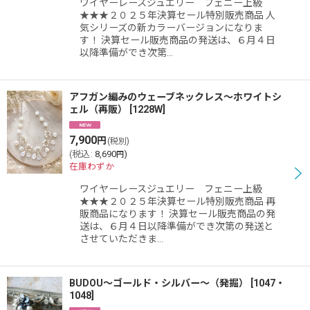
ワイヤーレースジュエリー フェニー上級
絞り込む
★★★２０２５年決算セール特別販売商品 人
気シリーズの新カラーバージョンになりま
す！ 決算セール販売商品の発送は、６月４日
以降準備ができ次第…
アフガン編みのウェーブネックレス〜ホワイトシ
ェル（再販）
[
1228W
]
7,900
円
(税別)
(
税込
:
8,690
)
円
在庫わずか
ワイヤーレースジュエリー フェニー上級
★★★２０２５年決算セール特別販売商品 再
販商品になります！ 決算セール販売商品の発
送は、６月４日以降準備ができ次第の発送と
させていただきま…
BUDOU〜ゴールド・シルバー〜（発掘）
[
1047・
1048
]