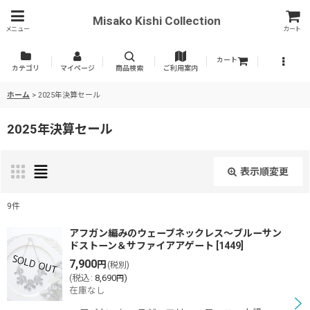
Misako Kishi Collection
メニュー
カート
カート
カテゴリ
マイページ
商品検索
ご利用案内
ホーム
>
2025年決算セール
2025年決算セール
表示順変更
閉じる
9
件
表示数
:
アフガン編みのウェーブネックレス〜ブルーサン
ドストーン＆サファイアアゲート
[
1449
]
7,900
円
(税別)
並び順
:
(
税込
:
8,690
)
円
在庫なし