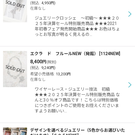
(
税込
:
4,950
)
円
在庫なし
ジュエリークロッシェ 〜初級〜 ★★★２０
２５年決算セール特別販売商品 ★★★2021
年初春フェア発売開始商品★★★ お色はちょ
っとお写真が明るく見えるの…
エクラ ド フルールNEW（発掘）
[
1124NEW
]
8,400
円
(税別)
(
税込
:
9,240
)
円
希望小売価格
:
13,200
円
在庫なし
ワイヤーレース・ジュエリー技法 初級
★★★２０２５年決算セール特別販売商品 な
んと3０％オフ商品です！ こちらは特別価格
につきポイントのご使用をお控えくださいま
すようお願いい…
デザインを選べるジュエリー（5色からお選びいた