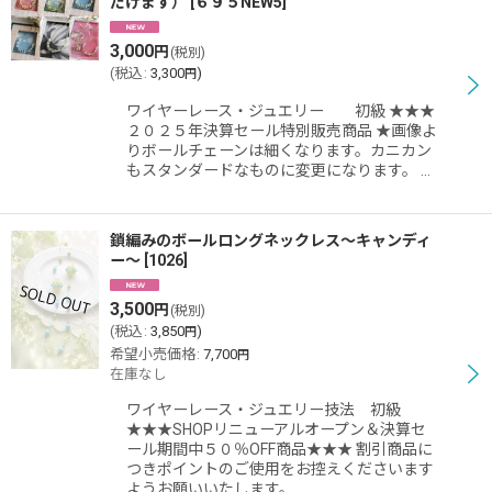
だけます）
[
６９５NEW5
]
3,000
円
(税別)
(
税込
:
3,300
)
円
ワイヤーレース・ジュエリー 初級 ★★★
２０２５年決算セール特別販売商品 ★画像よ
りボールチェーンは細くなります。カニカン
もスタンダードなものに変更になります。 …
鎖編みのボールロングネックレス〜キャンディ
ー〜
[
1026
]
3,500
円
(税別)
(
税込
:
3,850
)
円
希望小売価格
:
7,700
円
在庫なし
ワイヤーレース・ジュエリー技法 初級
★★★SHOPリニューアルオープン＆決算セ
ール期間中５０％OFF商品★★★ 割引商品に
つきポイントのご使用をお控えくださいます
ようお願いいたします。…