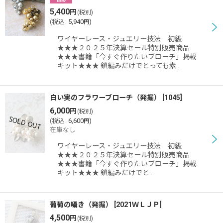
5,400
円
(税別)
(
税込
:
5,940
)
円
ワイヤーレース・ジュエリー技法 初級
★★★２０２５年決算セール特別販売商品
★★★書籍「今すぐ作りたいブローチ」掲載
キット★★★ 鎖編みだけでとっても素…
白い実のフラワーブローチ（発掘）
[
1045
]
6,000
円
(税別)
(
税込
:
6,600
)
円
在庫なし
ワイヤーレース・ジュエリー技法 初級
★★★２０２５年決算セール特別販売商品
★★★書籍「今すぐ作りたいブローチ」掲載
キット★★★ 鎖編みだけでと…
葡萄の囁き（発掘）
[
2021ＷＬＪＰ
]
4,500
円
(税別)