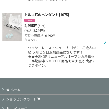
トルコ石のペンダント
[
1075
]
2,950
円
(税別)
(
税込
:
3,245
)
円
希望小売価格
:
6,490
円
在庫なし
ワイヤーレース・ジュエリー技法 初級＆中
級 ５月２５日追加商品になります！
★★★SHOPリニューアルオープン＆決算セ
ール期間中５０％OFF商品★★★ 割引商品に
つきポイン…
ホーム
ショッピングカート
マイページ