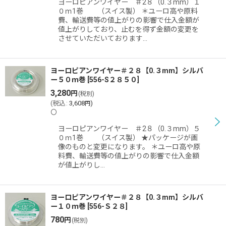
ヨーロピアンワイヤー ＃2８（0.３mm）１
絞り込む
０ｍ1巻 （スイス製） ＊ユーロ高や原料
費、輸送費等の値上がりの影響で仕入金額が
値上がりしており、止むを得ず金額の変更を
させていただいております…
ヨーロピアンワイヤー＃２８【0.３mm】シルバ
ー５０ｍ巻
[
556-S２８５０
]
3,280
円
(税別)
(
税込
:
3,608
)
円
〇
ヨーロピアンワイヤー ＃2８（0.３mm）５
０ｍ1巻 （スイス製） ★パッケージが画
像のものと変更になります。 ＊ユーロ高や原
料費、輸送費等の値上がりの影響で仕入金額
が値上がりし…
ヨーロピアンワイヤー＃２８【0.３mm】シルバ
ー１０ｍ巻
[
556-Ｓ２８
]
780
円
(税別)