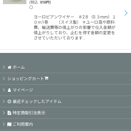
(
税込
:
858
)
円
〇
ヨーロピアンワイヤー ＃2８（0.３mm）１
０ｍ1巻 （スイス製） ＊ユーロ高や原料
費、輸送費等の値上がりの影響で仕入金額が
値上がりしており、止むを得ず金額の変更を
させていただいております…
ホーム
ショッピングカート
マイページ
最近チェックしたアイテム
特定商取引法表示
ご利用案内