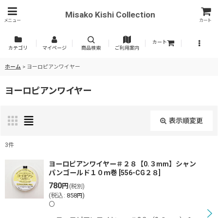
Misako Kishi Collection
メニュー
カート
カート
カテゴリ
マイページ
商品検索
ご利用案内
ホーム
>
ヨーロピアンワイヤー
ヨーロピアンワイヤー
表示順変更
閉じる
3
件
表示数
:
ヨーロピアンワイヤー＃２８【0.３mm】シャン
パンゴールド１０ｍ巻
[
556-CG２８
]
780
円
(税別)
並び順
:
(
税込
:
858
)
円
〇