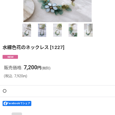
水縹色花のネックレス
[
1227
]
7,200
販売価格
:
円
(税別)
(
税込
:
7,920
)
円
〇
Facebookでシェア