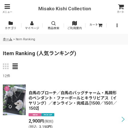
Misako Kishi Collection
メニュー
カート
カート
カテゴリ
マイページ
商品検索
ご利用案内
ホーム
>
Item Ranking
Item Ranking
(
人気ランキング
)
12
件
1
白馬のブローチ／白馬のバッグチャーム・馬蹄形
のペンダント・ファーボールとキラリピアス（イ
ヤリング）／オンライン・完成品
[
1500／1501／
1502
]
2,900
円
(税別)
(
税込
:
3,190
)
円