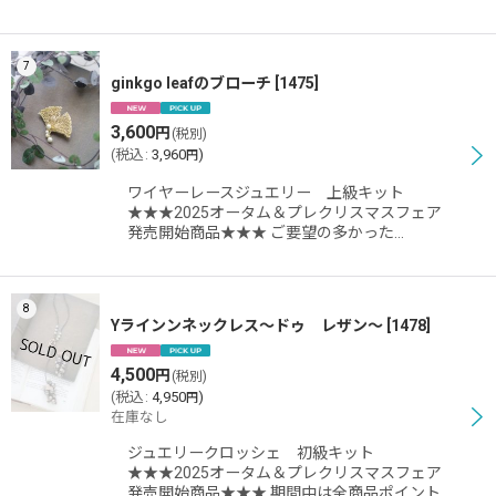
7
ginkgo leafのブローチ
[
1475
]
3,600
円
(税別)
(
税込
:
3,960
)
円
ワイヤーレースジュエリー 上級キット
★★★2025オータム＆プレクリスマスフェア
発売開始商品★★★ ご要望の多かった…
8
Yラインンネックレス〜ドゥ レザン〜
[
1478
]
4,500
円
(税別)
(
税込
:
4,950
)
円
在庫なし
ジュエリークロッシェ 初級キット
★★★2025オータム＆プレクリスマスフェア
発売開始商品★★★ 期間中は全商品ポイント