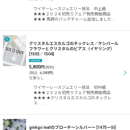
ワイヤーレースジュエリー技法 中上級
★★★２０２６初売りフェア発売開始商品
★★★ 馬蹄のバッグチャーム追加しました …
2
クリスタルエスカルゴのネックレス／ケシパール
フラワーとクリスタルのピアス（イヤリング）
[
1503／1504
]
5,800
円
(税別)
(
税込
:
6,380
)
円
在庫なし
ワイヤーレースジュエリー技法 初中級
★★★２０２６初売りフェア発売開始商品
★★★ ★クリスタルエスカルゴのネックレ
ス …
3
ginkgo leafのブローチ〜シルバー〜
[
1475ーSi
]