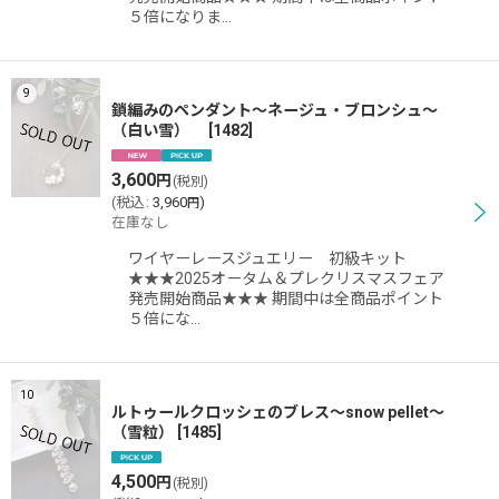
５倍になりま…
9
鎖編みのペンダント〜ネージュ・ブロンシュ〜
（白い雪）
[
1482
]
3,600
円
(税別)
(
税込
:
3,960
)
円
在庫なし
ワイヤーレースジュエリー 初級キット
★★★2025オータム＆プレクリスマスフェア
発売開始商品★★★ 期間中は全商品ポイント
５倍にな…
10
ルトゥールクロッシェのブレス〜snow pellet〜
（雪粒）
[
1485
]
4,500
円
(税別)