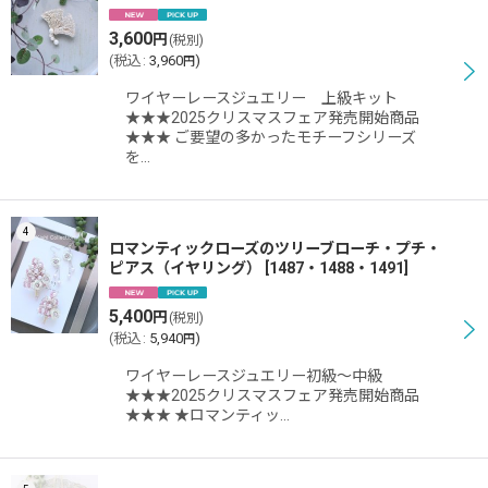
3,600
円
(税別)
(
税込
:
3,960
)
円
ワイヤーレースジュエリー 上級キット
★★★2025クリスマスフェア発売開始商品
★★★ ご要望の多かったモチーフシリーズ
を…
4
ロマンティックローズのツリーブローチ・プチ・
ピアス（イヤリング）
[
1487・1488・1491
]
5,400
円
(税別)
(
税込
:
5,940
)
円
ワイヤーレースジュエリー初級〜中級
★★★2025クリスマスフェア発売開始商品
★★★ ★ロマンティッ…