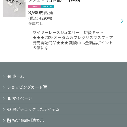
ンシュ〜（白い雪）
[
1483
]
3,900
円
(税別)
(
税込
:
4,290
)
円
在庫なし
ワイヤーレースジュエリー 初級キット
★★★2025オータム＆プレクリスマスフェア
発売開始商品★★★ 期間中は全商品ポイント
５倍にな…
ホーム
ショッピングカート
マイページ
最近チェックしたアイテム
特定商取引法表示