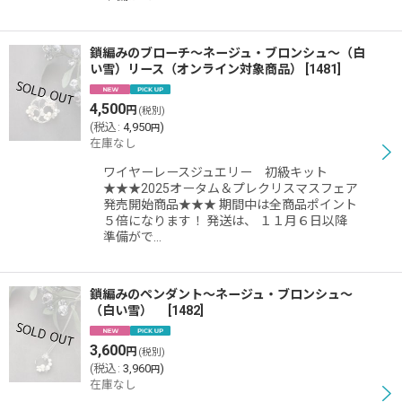
鎖編みのブローチ〜ネージュ・ブロンシュ〜（白
い雪）リース（オンライン対象商品）
[
1481
]
4,500
円
(税別)
(
税込
:
4,950
)
円
在庫なし
ワイヤーレースジュエリー 初級キット
★★★2025オータム＆プレクリスマスフェア
発売開始商品★★★ 期間中は全商品ポイント
５倍になります！ 発送は、 １１月６日以降
準備がで…
鎖編みのペンダント〜ネージュ・ブロンシュ〜
（白い雪）
[
1482
]
3,600
円
(税別)
(
税込
:
3,960
)
円
在庫なし