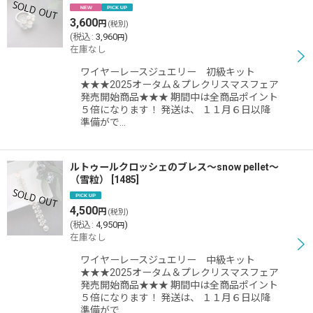
3,600
円
(税別)
(
税込
:
3,960
)
円
在庫なし
ワイヤーレースジュエリー 初級キット
★★★2025オータム＆プレクリスマスフェア
発売開始商品★★★ 期間中は全商品ポイント
５倍になります！ 発送は、 １１月６日以降
準備がで…
ルトゥールクロッシェのブレス〜snow pellet〜
（雪粒）
[
1485
]
4,500
円
(税別)
(
税込
:
4,950
)
円
在庫なし
ワイヤーレースジュエリー 中級キット
★★★2025オータム＆プレクリスマスフェア
発売開始商品★★★ 期間中は全商品ポイント
５倍になります！ 発送は、 １１月６日以降
準備がで…