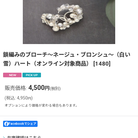
鎖編みのブローチ〜ネージュ・ブロンシュ〜（白い
雪）ハート（オンライン対象商品）
[
1480
]
4,500
販売価格
:
円
(税別)
(
税込
:
4,950
)
円
オプションにより価格が変わる場合もあります。
Facebookでシェア