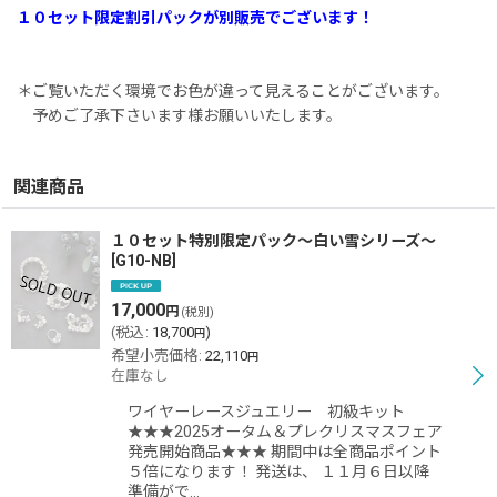
１０セット限定割引パックが別販売でございます！
＊ご覧いただく環境でお色が違って見えることがございます。
予めご了承下さいます様お願いいたします。
関連商品
１０セット特別限定パック〜白い雪シリーズ〜
[
G10-NB
]
17,000
円
(税別)
(
税込
:
18,700
)
円
希望小売価格
:
22,110
円
在庫なし
ワイヤーレースジュエリー 初級キット
★★★2025オータム＆プレクリスマスフェア
発売開始商品★★★ 期間中は全商品ポイント
５倍になります！ 発送は、 １１月６日以降
準備がで…