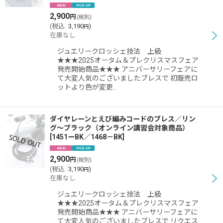
2,900
円
(税別)
(
税込
:
3,190
)
円
在庫なし
ジュエリークロッシェ技法 上級
★★★2025オータム＆プレクリスマスフェア
発売開始商品★★★ アニバーサリーフェアに
て大変人気のございましたブレスで 初販売ロ
ットより色が変更…
ダイヤレーンとえび編みコードのブレス／リン
グ〜ブラック（オンライン講習会対象商品）
[
1451ーBK／1468－BK
]
2,900
円
(税別)
(
税込
:
3,190
)
円
在庫なし
ジュエリークロッシェ技法 上級
★★★2025オータム＆プレクリスマスフェア
発売開始商品★★★ アニバーサリーフェアに
て大変人気のございましたブレスで リクエス