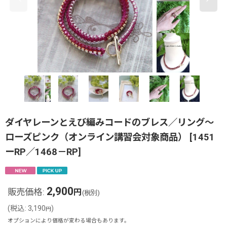
ダイヤレーンとえび編みコードのブレス／リング〜
ローズピンク（オンライン講習会対象商品）
[
1451
ーRP／1468－RP
]
2,900
販売価格
:
円
(税別)
(
税込
:
3,190
)
円
オプションにより価格が変わる場合もあります。