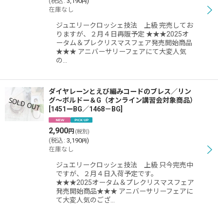
(
税込
:
3,190
)
円
在庫なし
ジュエリークロッシェ技法 上級 完売してお
りますが、２月４日再販予定 ★★★2025オ
ータム＆プレクリスマスフェア発売開始商品
★★★ アニバーサリーフェアにて大変人気
の…
ダイヤレーンとえび編みコードのブレス／リン
グ〜ボルドー＆G（オンライン講習会対象商品）
[
1451ーBG／1468－BG
]
2,900
円
(税別)
(
税込
:
3,190
)
円
在庫なし
ジュエリークロッシェ技法 上級 只今完売中
ですが、２月４日入荷予定です。
★★★2025オータム＆プレクリスマスフェア
発売開始商品★★★ アニバーサリーフェアに
て大変人気のござ…