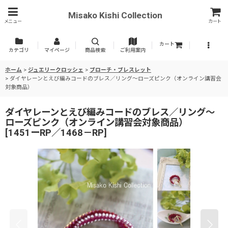
Misako Kishi Collection
メニュー
カート
カート
カテゴリ
マイページ
商品検索
ご利用案内
ホーム
>
ジュエリークロッシェ
>
ブローチ・ブレスレット
>
ダイヤレーンとえび編みコードのブレス／リング〜ローズピンク（オンライン講習会
対象商品）
ダイヤレーンとえび編みコードのブレス／リング〜
ローズピンク（オンライン講習会対象商品）
[
1451ーRP／1468－RP
]