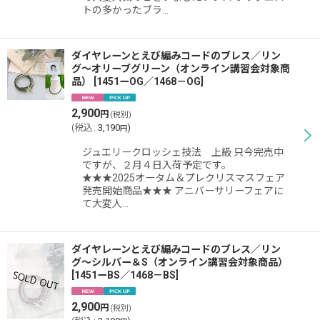
トの多かったブラ…
ダイヤレーンとえび編みコードのブレス／リン
グ〜オリーブグリーン（オンライン講習会対象商
品）
[
1451ーOG／1468－OG
]
2,900
円
(税別)
(
税込
:
3,190
)
円
ジュエリークロッシェ技法 上級 只今完売中
ですが、２月４日入荷予定です。
★★★2025オータム＆プレクリスマスフェア
発売開始商品★★★ アニバーサリーフェアに
て大変人…
ダイヤレーンとえび編みコードのブレス／リン
グ〜シルバー＆S（オンライン講習会対象商品）
[
1451ーBS／1468－BS
]
2,900
円
(税別)