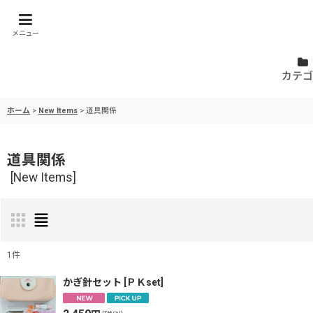
メニュー
カテゴ
ホーム
>
New Items
>
道具関係
道具関係
[
New Items
]
1
件
表示数
:
かぎ針セット
[
ＰＫset
]