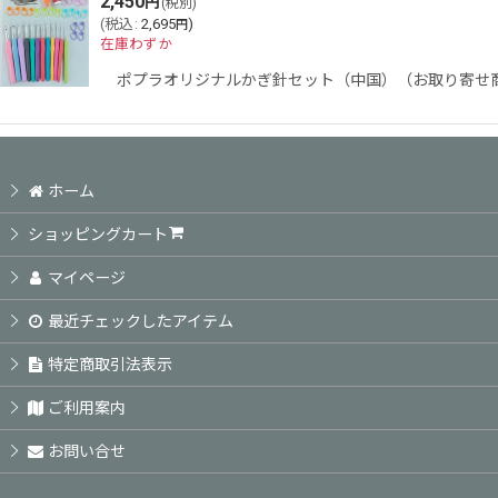
2,450
円
(税別)
並び順
:
(
税込
:
2,695
)
円
在庫わずか
ポプラオリジナルかぎ針セット（中国）（お取り寄せ商
ホーム
ショッピングカート
マイページ
最近チェックしたアイテム
特定商取引法表示
ご利用案内
お問い合せ