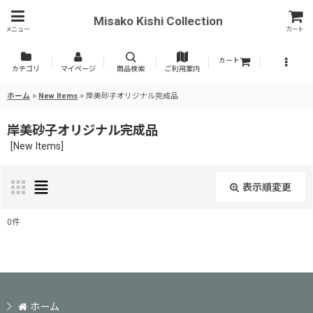
Misako Kishi Collection
メニュー
カート
カート
カテゴリ
マイページ
商品検索
ご利用案内
ホーム
>
New Items
>
岸美砂子オリジナル完成品
岸美砂子オリジナル完成品
[
New Items
]
表示順変更
閉じる
0
件
表示数
:
並び順
:
ホーム