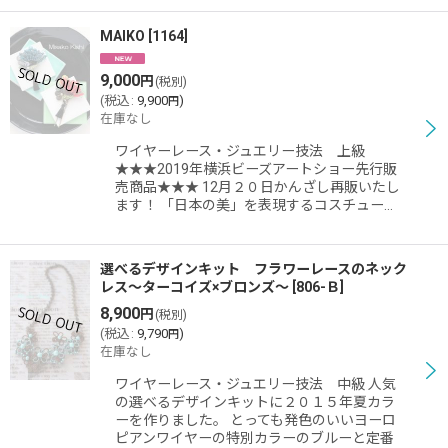
MAIKO
[
1164
]
9,000
円
(税別)
(
税込
:
9,900
)
円
在庫なし
ワイヤーレース・ジュエリー技法 上級
★★★2019年横浜ビーズアートショー先行販
売商品★★★ 12月２０日かんざし再販いたし
ます！ 「日本の美」を表現するコスチュー…
選べるデザインキット フラワーレースのネック
レス〜ターコイズ×ブロンズ〜
[
806-Ｂ
]
8,900
円
(税別)
(
税込
:
9,790
)
円
在庫なし
ワイヤーレース・ジュエリー技法 中級 人気
の選べるデザインキットに２０１５年夏カラ
ーを作りました。 とっても発色のいいヨーロ
ピアンワイヤーの特別カラーのブルーと定番