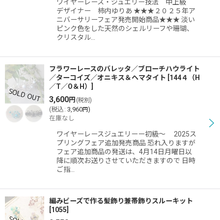
ワイヤーレース・ジュエリー技法 中上級
絞り込む
デザイナー 柿内ゆりあ ★★★２０２５年ア
ニバーサリーフェア発売開始商品★★★ 淡い
ピンク色をした天然のシェルリーフや珊瑚、
クリスタル…
フラワーレースのバレッタ／ブローチハウライト
／ターコイズ／オニキス＆ヘマタイト
[
144４（H
／T／O＆H）
]
3,600
円
(税別)
(
税込
:
3,960
)
円
在庫なし
ワイヤーレースジュエリーー初級〜 2025ス
プリングフェア追加発売商品 恐れ入りますが
フェア追加商品の発送は、4月14日月曜日以
降に順次お送りさせていただきますので 日時
ご指…
編みビーズで作る髪飾り兼帯飾りスルーキット
[
1055
]