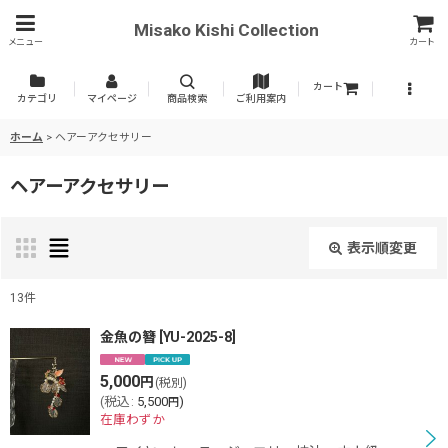
Misako Kishi Collection
メニュー
カート
カート
カテゴリ
マイページ
商品検索
ご利用案内
ホーム
>
ヘアーアクセサリー
ヘアーアクセサリー
表示順変更
閉じる
13
件
表示数
:
金魚の簪
[
YU-2025-8
]
5,000
円
(税別)
並び順
:
(
税込
:
5,500
)
円
在庫わずか