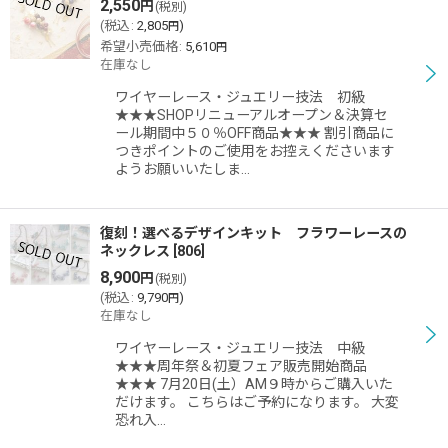
2,550
円
(税別)
(
税込
:
2,805
)
円
希望小売価格
:
5,610
円
在庫なし
ワイヤーレース・ジュエリー技法 初級
★★★SHOPリニューアルオープン＆決算セ
ール期間中５０％OFF商品★★★ 割引商品に
つきポイントのご使用をお控えくださいます
ようお願いいたしま…
復刻！選べるデザインキット フラワーレースの
ネックレス
[
806
]
8,900
円
(税別)
(
税込
:
9,790
)
円
在庫なし
ワイヤーレース・ジュエリー技法 中級
★★★周年祭＆初夏フェア販売開始商品
★★★ 7月20日(土）AM９時からご購入いた
だけます。 こちらはご予約になります。 大変
恐れ入…