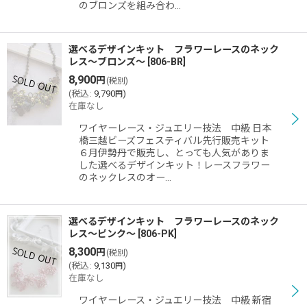
のブロンズを組み合わ…
選べるデザインキット フラワーレースのネック
レス〜ブロンズ〜
[
806-BR
]
8,900
円
(税別)
(
税込
:
9,790
)
円
在庫なし
ワイヤーレース・ジュエリー技法 中級 日本
橋三越ビーズフェスティバル先行販売キット
６月伊勢丹で販売し、とっても人気がありま
した選べるデザインキット！レースフラワー
のネックレスのオー…
選べるデザインキット フラワーレースのネック
レス〜ピンク〜
[
806-PK
]
8,300
円
(税別)
(
税込
:
9,130
)
円
在庫なし
ワイヤーレース・ジュエリー技法 中級 新宿