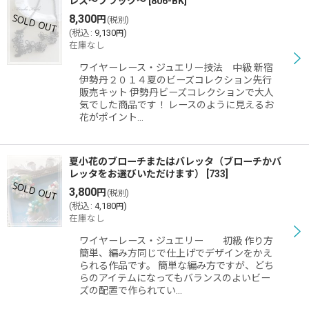
レス〜ブラック〜
[
806-BK
]
8,300
円
(税別)
(
税込
:
9,130
)
円
在庫なし
ワイヤーレース・ジュエリー技法 中級 新宿
伊勢丹２０１４夏のビーズコレクション先行
販売キット 伊勢丹ビーズコレクションで大人
気でした商品です！ レースのように見えるお
花がポイント…
夏小花のブローチまたはバレッタ（ブローチかバ
レッタをお選びいただけます）
[
733
]
3,800
円
(税別)
(
税込
:
4,180
)
円
在庫なし
ワイヤーレース・ジュエリー 初級 作り方
簡単、編み方同じで仕上げでデザインをかえ
られる作品です。 簡単な編み方ですが、どち
らのアイテムになってもバランスのよいビー
ズの配置で作られてい…