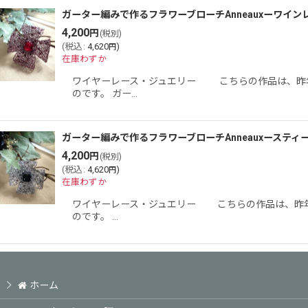
ガーター編みで作るフラワーブローチAnneauxーワイン
4,200
円
(税別)
(
税込
:
4,620
)
円
在庫わずか
ワイヤーレース・ジュエリー こちらの作品は、昨年
のです。 ガー…
ガーター編みで作るフラワーブローチAnneauxースティ
4,200
円
(税別)
(
税込
:
4,620
)
円
在庫わずか
ワイヤーレース・ジュエリー こちらの作品は、昨年
のです。 …
ホーム