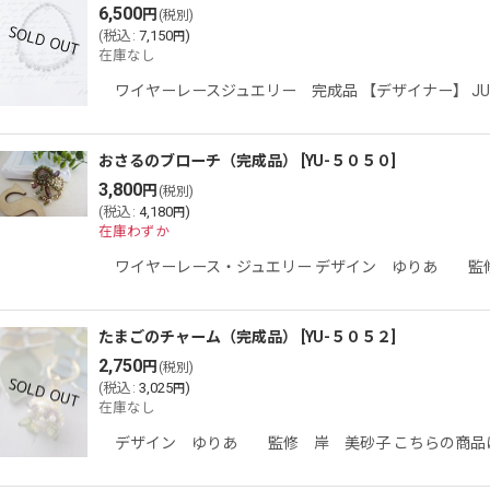
6,500
円
(税別)
(
税込
:
7,150
)
円
在庫なし
ワイヤーレースジュエリー 完成品 【デザイナー】 J
おさるのブローチ（完成品）
[
YU-５０５０
]
3,800
円
(税別)
(
税込
:
4,180
)
円
在庫わずか
ワイヤーレース・ジュエリー デザイン ゆりあ 監修
たまごのチャーム（完成品）
[
YU-５０５２
]
2,750
円
(税別)
(
税込
:
3,025
)
円
在庫なし
デザイン ゆりあ 監修 岸 美砂子 こちらの商品は