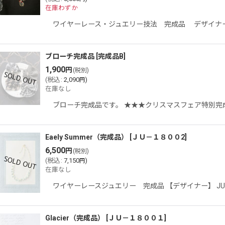
在庫わずか
ワイヤーレース・ジュエリー技法 完成品 デザイナー
ブローチ完成品
[
完成品B
]
1,900
円
(税別)
(
税込
:
2,090
)
円
在庫なし
ブローチ完成品です。 ★★★クリスマスフェア特別完
Eaely Summer（完成品）
[
ＪＵ－１８００2
]
6,500
円
(税別)
(
税込
:
7,150
)
円
在庫なし
ワイヤーレースジュエリー 完成品 【デザイナー】 
Glacier（完成品）
[
ＪＵ－１８００１
]