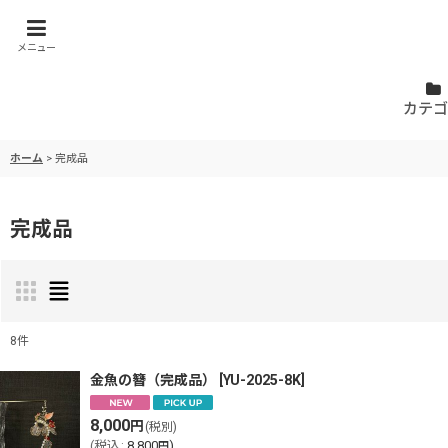
メニュー
カテゴ
ホーム
>
完成品
完成品
8
件
表示数
:
金魚の簪（完成品）
[
YU-2025-8K
]
8,000
円
(税別)
並び順
:
(
税込
:
8,800
)
円