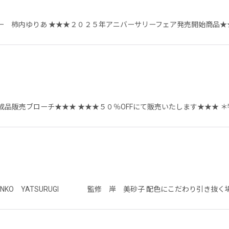
 柿内ゆりあ ★★★２０２５年アニバーサリーフェア発売開始商品★★
絞り込む
成品販売ブローチ★★★ ★★★５０％OFFにて販売いたします★★★ 
JUNKO YATSURUGI 監修 岸 美砂子 配色にこだわり引き