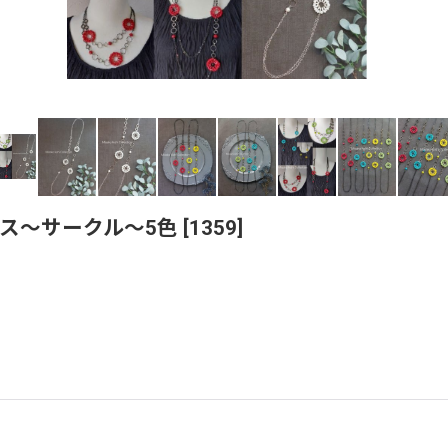
ス〜サークル〜5色
[
1359
]