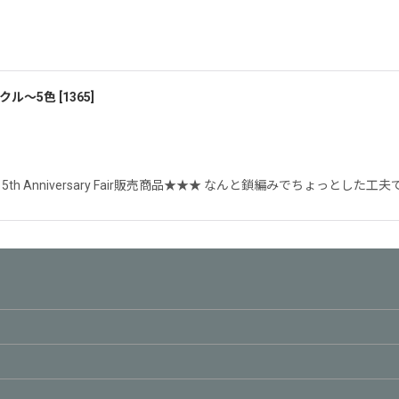
クル〜5色
[
1365
]
5th Anniversary Fair販売商品★★★ なんと鎖編みでちょっとし