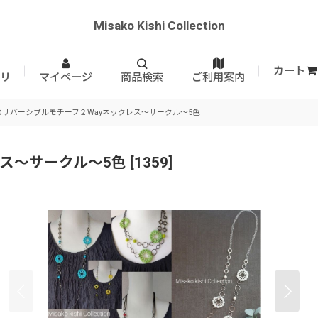
Misako Kishi Collection
カート
リ
マイページ
商品検索
ご利用案内
のリバーシブルモチーフ２Wayネックレス〜サークル〜5色
ス〜サークル〜5色
[
1359
]