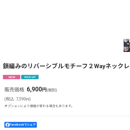
鎖編みのリバーシブルモチーフ２Wayネックレ
6,900
販売価格
:
円
(税別)
(
税込
:
7,590
)
円
オプションにより価格が変わる場合もあります。
Facebookでシェア