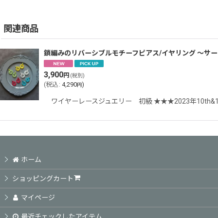
関連商品
鎖編みのリバーシブルモチーフピアス/イヤリング 〜サー
3,900
円
(税別)
(
税込
:
4,290
)
円
ワイヤーレースジュエリー 初級 ★★★2023年10th&1
ホーム
ショッピングカート
マイページ
最近チェックしたアイテム