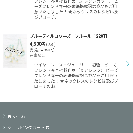
フレンド春号掲載作品（アレンジカラー） ビ
絞り込む
ーズフレンド春号の表紙掲載記念商品をご用
意いたしました！ ★ネックレスのレシピは及
びブローチ…
ブルーティルコワーズ フルール
[
1220T
]
4,500
円
(税別)
(
税込
:
4,950
)
円
在庫なし
ワイヤーレース・ジュエリー 初級 ビーズ
フレンド春号掲載作品（＆アレンジ） ビーズ
フレンド春号の表紙掲載記念商品をご用意い
たしました！ ★ネックレスのレシピは及びブ
ローチのお…
ホーム
ショッピングカート