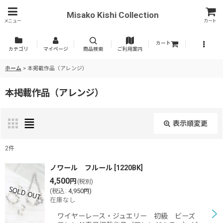
Misako Kishi Collection
メニュー
カート
カート
カテゴリ
マイページ
商品検索
ご利用案内
ホーム
>
本掲載作品（アレンジ）
本掲載作品（アレンジ）
表示順変更
閉じる
2
件
表示数
:
ノワール フルール
[
1220BK
]
4,500
円
(税別)
(
税込
:
4,950
)
円
並び順
:
在庫なし
ワイヤーレース・ジュエリー 初級 ビーズ