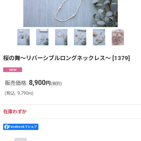
桜の舞〜リバーシブルロングネックレス〜
[
1379
]
8,900
販売価格
:
円
(税別)
(
税込
:
9,790
)
円
在庫わずか
Facebookでシェア