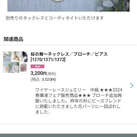
別売りのネックレスとコーディネイトいただけます
関連商品
桜の舞〜ネックレス／ブローチ／ピアス
[
1370/1371/1372
]
3,200
円
(税別)
(
税込
:
3,520
)
円
ワイヤーレースジュエリー 中級 ★★★2024
春爛漫フェア販売商品★★★ ブローチ追加再
販いたしました。 昨年の秋にビーズフレンド
に掲載いただきました花パーツに一目ぼれし
ました…