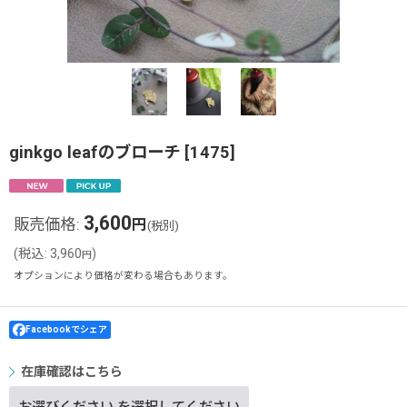
ginkgo leafのブローチ
[
1475
]
3,600
販売価格
:
円
(税別)
(
税込
:
3,960
)
円
オプションにより価格が変わる場合もあります。
Facebookでシェア
在庫確認はこちら