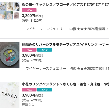
桜の舞〜ネックレス／ブローチ／ピアス
[
1370/1371/137
3,200
円
(税別)
(
税込
:
3,520
)
円
ワイヤーレースジュエリー 中級 ★★★2024春爛
鎖編みのリバーシブルモチーフピアス/イヤリング 〜サー
3,900
円
(税別)
(
税込
:
4,290
)
円
ワイヤーレースジュエリー 初級 ★★★2023年10th&1
小花のリングペンダント〜さくら色・菫色・真珠色・薄
3,900
円
(税別)
(
税込
:
4,290
)
円
在庫なし