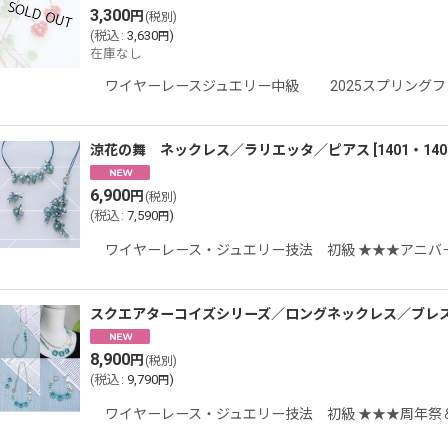
3,300
円
(税別)
(
税込
:
3,630
)
円
在庫なし
ワイヤーレースジュエリー中級 2025スプリングフ
涼花の舞 ネックレス／ラリエッタ／ピアス
[
1401・140
6,900
円
(税別)
(
税込
:
7,590
)
円
ワイヤーレース・ジュエリー技法 初級 ★★★アニバ
スクエアターコイズシリーズ／ロングネックレス／ブレ
8,900
円
(税別)
(
税込
:
9,790
)
円
ワイヤーレース・ジュエリー技法 初級 ★★★周年祭