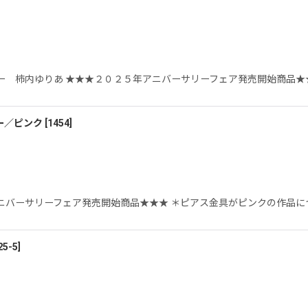
 柿内ゆりあ ★★★２０２５年アニバーサリーフェア発売開始商品★
ー／ピンク
[
1454
]
ニバーサリーフェア発売開始商品★★★ ＊ピアス金具がピンクの作品につ
25-5
]