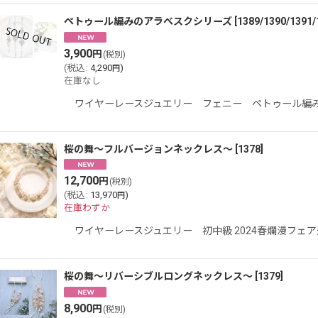
ペトゥール編みのアラベスクシリーズ
[
1389/1390/1391/
3,900
円
(税別)
(
税込
:
4,290
)
円
在庫なし
ワイヤーレースジュエリー フェニー ペトゥール編み技
桜の舞〜フルバージョンネックレス〜
[
1378
]
12,700
円
(税別)
(
税込
:
13,970
)
円
在庫わずか
ワイヤーレースジュエリー 初中級 2024春爛漫フ
桜の舞〜リバーシブルロングネックレス〜
[
1379
]
8,900
円
(税別)