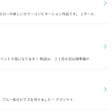
エローの楽しいカラーコンビネーション作品です。 ２ホール…
イント５倍になります！ 発送は、 １１月６日以降準備が…
、ブルー系のピアスを作りました！ アマゾナイ…