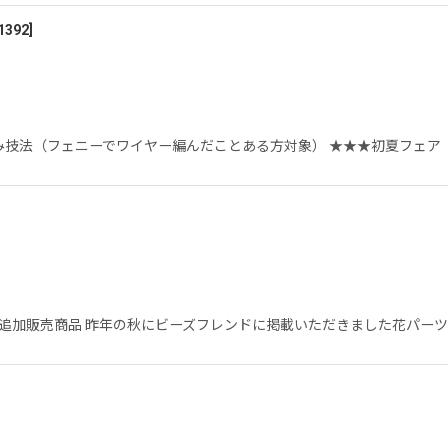
1392
]
法（フェニーでワイヤー編んだことある方対象） ★★★初夏フェア（プレ）
ェア追加販売商品 昨年の秋にビーズフレンドに掲載いただきました花パー