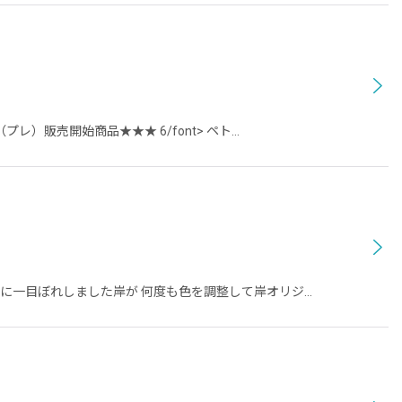
販売開始商品★★★ 6/font> ペト…
ツに一目ぼれしました岸が 何度も色を調整して岸オリジ…