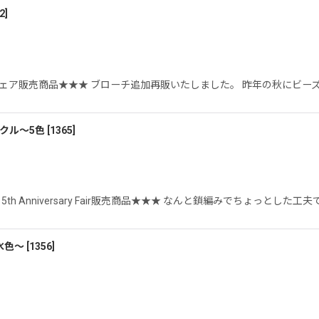
2
]
漫フェア販売商品★★★ ブローチ追加再販いたしました。 昨年の秋にビ
クル〜5色
[
1365
]
5th Anniversary Fair販売商品★★★ なんと鎖編みでちょっとし
水色〜
[
1356
]