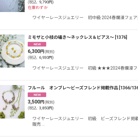
(
税込
:
9,790
)
円
在庫わずか
ワイヤーレースジュエリー 初中級 2024春爛漫フェ
ミモザと小枝の囁き〜ネックレス＆ピアス〜
[
1376
]
6,300
円
(税別)
(
税込
:
6,930
)
円
ワイヤーレースジュエリー 初級 ★★★2024春爛
フルール オンブレ〜ビーズフレンド掲載作品
[
1366/13
3,500
円
(税別)
(
税込
:
3,850
)
円
ワイヤーレースジュエリー 初級 ビーズフレンド掲載
販売 …