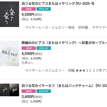
白つる花のピアスまたはイヤリング
[
YU-2025-9
]
4,500
円
(税別)
(
税込
:
4,950
)
円
ワイヤーレース・ジュエリー技法 初中級 デザイナー
鎖編みのピアス（またはイヤリング）〜初夏の光〜ブル
4,500
円
(税別)
(
税込
:
4,950
)
円
在庫なし
ワイヤーレースジュエリー 初級 ★★★２０２５年ア
白つる花のイヤーカフ（またはバッグチャーム）
[
YU-20
3,600
円
(税別)
(
税込
:
3,960
)
円