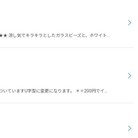
★★ 涼し気でキラキラとしたガラスビーズと、ホワイト…
いていますU字型に変更になります。 ＊＋200円でイ…