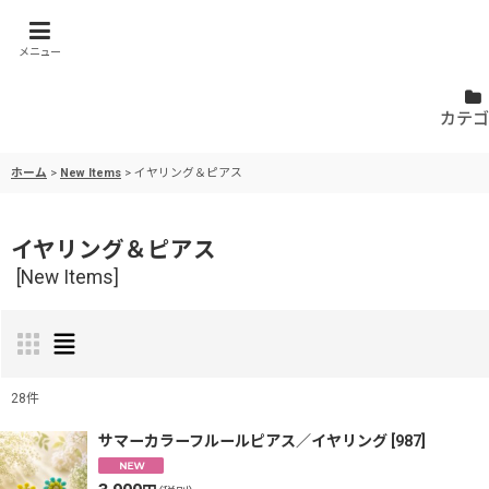
メニュー
カテゴ
ホーム
>
New Items
>
イヤリング＆ピアス
イヤリング＆ピアス
[
New Items
]
28
件
表示数
:
サマーカラーフルールピアス／イヤリング
[
987
]