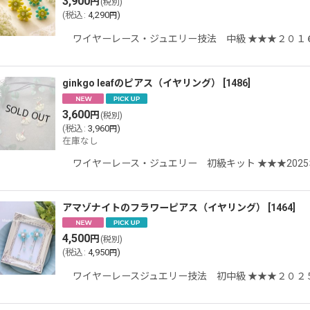
3,900
円
(税別)
並び順
:
(
税込
:
4,290
)
円
ワイヤーレース・ジュエリー技法 中級 ★★★２０１
ginkgo leafのピアス（イヤリング）
[
1486
]
3,600
円
(税別)
(
税込
:
3,960
)
円
在庫なし
ワイヤーレース・ジュエリー 初級キット ★★★202
アマゾナイトのフラワーピアス（イヤリング）
[
1464
]
4,500
円
(税別)
(
税込
:
4,950
)
円
ワイヤーレースジュエリー技法 初中級 ★★★２０２