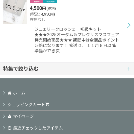
4,500
円
(税別)
(
税込
:
4,950
)
円
在庫なし
ジュエリークロッシェ 初級キット
★★★2025オータム＆プレクリスマスフェア
発売開始商品★★★ 期間中は全商品ポイント
５倍になります！ 発送は、 １１月６日以降
準備ができ次…
特集で絞り込む
初級レベル
ホーム
初中級レベル
ショッピングカート
中級レベル
マイページ
最近チェックしたアイテム
中上級レベル