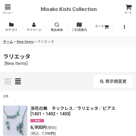
Misako Kishi Collection
メニュー
カート
カート
カテゴリ
マイページ
商品検索
ご利用案内
ホーム
>
New Items
>
ラリエッタ
ラリエッタ
[
New Items
]
表示順変更
閉じる
3
件
表示数
:
涼花の舞 ネックレス／ラリエッタ／ピアス
[
1401・1402・1403
]
並び順
:
6,900
円
(税別)
(
税込
:
7,590
)
円