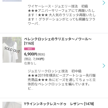
絞り込む
ワイヤーレース・ジュエリー技法 初級
★★★アニバーサリーフェアにて再販いたし
ます！★★★ 大人気のラリエッタ再販いたし
ます！ グラデーションがとっても綺麗なフラ
ワーパ…
ペレンクロッシェのラリエッタ〜ノワール〜
[
1163
]
6,900
円
(税別)
(
税込
:
7,590
)
円
在庫なし
ジュエリークロッシェ技法 初中級
★★★2019年横浜ビーズアートショー先行販
売商品★★★ 糸にビーズを通してちょっと立
体的なペレンクロッシェを編んでいます。
ビ…
Yラインンネックレス〜ドゥ レザン〜
[
1478
]