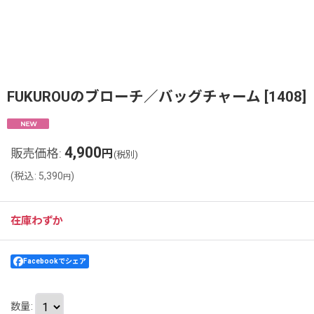
FUKUROUのブローチ／バッグチャーム
[
1408
]
4,900
販売価格
:
円
(税別)
(
税込
:
5,390
)
円
在庫わずか
Facebookでシェア
数量
: