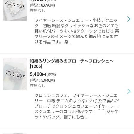
(
税込
:
8,690
)
円
在庫なし
ワイヤーレース・ジュエリー・小枝テクニッ
ク 初級 綺麗なグレイッシュなお色のとても
軽い爪付パーツを小枝テクニックでねじり 実
やリーフのイメージで編んだ編み地に留め付
ける作品です。 身…
細編みリング編みのブローチ〜フロッシュ〜
[
1206
]
5,400
円
(税別)
(
税込
:
5,940
)
円
在庫なし
クロッシェカフェ、ワイヤーレース・ジュエ
リー 中級 デニムのようなかわり糸で編んだ
ブローチでクロッシェカフェ＋ワイヤーレー
スジュエリーのコラボ作品です！＾＾ ジャケ
ットやバッグ、帽子にも合…