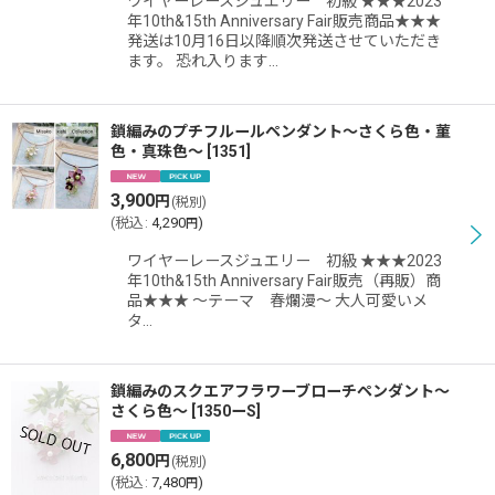
ワイヤーレースジュエリー 初級 ★★★2023
年10th&15th Anniversary Fair販売商品★★★
発送は10月16日以降順次発送させていただき
ます。 恐れ入ります…
鎖編みのプチフルールペンダント〜さくら色・菫
色・真珠色〜
[
1351
]
3,900
円
(税別)
(
税込
:
4,290
)
円
ワイヤーレースジュエリー 初級 ★★★2023
年10th&15th Anniversary Fair販売（再販）商
品★★★ 〜テーマ 春爛漫〜 大人可愛いメ
タ…
鎖編みのスクエアフラワーブローチペンダント〜
さくら色〜
[
1350ーS
]
6,800
円
(税別)
(
税込
:
7,480
)
円