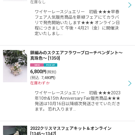
在庫なし
ワイヤーレースジュエリー 初級 ★★★早春
フェア人気販売商品を新緑フェアにてカラバ
リで発売開始いたします★★★ オンライン日
程につきまして 午後・4月21（金）に開催決
定いたしまし…
鎖編みのスクエアフラワーブローチペンダント〜
真珠色〜
[
1350
]
6,800
円
(税別)
(
税込
:
7,480
)
円
在庫わずか
ワイヤーレースジュエリー 初級 ★★★2023
年10th&15th Anniversary Fair販売商品★★★
発送は10月16日以降順次発送させていただき
ます。 恐れ入ります…
2022クリスマスフェアキット＆オンライン
[
1345〜1347
]