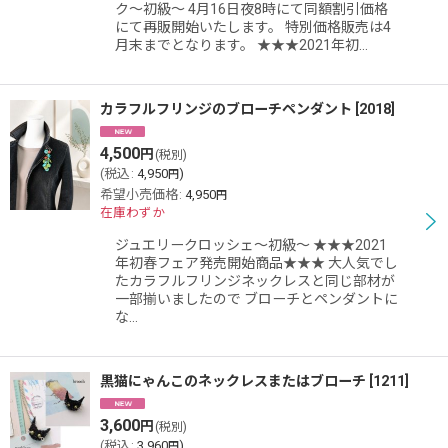
ク〜初級〜 4月16日夜8時にて同額割引価格
にて再販開始いたします。 特別価格販売は4
月末までとなります。 ★★★2021年初…
カラフルフリンジのブローチペンダント
[
2018
]
4,500
円
(税別)
(
税込
:
4,950
)
円
希望小売価格
:
4,950
円
在庫わずか
ジュエリークロッシェ〜初級〜 ★★★2021
年初春フェア発売開始商品★★★ 大人気でし
たカラフルフリンジネックレスと同じ部材が
一部揃いましたので ブローチとペンダントに
な…
黒猫にゃんこのネックレスまたはブローチ
[
1211
]
3,600
円
(税別)
(
税込
:
3,960
)
円