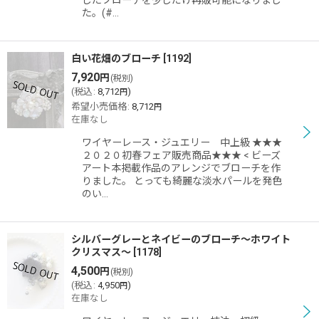
したブローチを少しだけ再販可能になりまし
た。(#…
白い花畑のブローチ
[
1192
]
7,920
円
(税別)
(
税込
:
8,712
)
円
希望小売価格
:
8,712
円
在庫なし
ワイヤーレース・ジュエリー 中上級 ★★★
２０２０初春フェア販売商品★★★ < ビーズ
アート本掲載作品のアレンジでブローチを作
りました。 とっても綺麗な淡水パールを発色
のい…
シルバーグレーとネイビーのブローチ〜ホワイト
クリスマス〜
[
1178
]
4,500
円
(税別)
(
税込
:
4,950
)
円
在庫なし