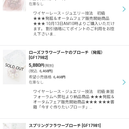
在庫なし
ワイヤーレース・ジュエリー技法 初級
★★★発掘＆オータムフェア販売開始商品
★★★ 10月13日AM10時よりご購入いただけ
ます。 割引価格にてポイントのご利用をお控
え下さいま…
ローズフラワーブーケのブローチ（発掘）
[
GF17982
]
5,880
円
(税別)
(
税込
:
6,468
)
円
希望小売価格
:
6,468
円
在庫なし
ワイヤーレース・ジュエリー技法 初級 楽習
フォーラムへ弊社より納品商品 ★★★発掘＆
オータムフェア販売開始商品★★★ ★★★書
籍「今すぐ作りたいブローチ」…
スプリングフラワーブローチ
[
GF17981
]