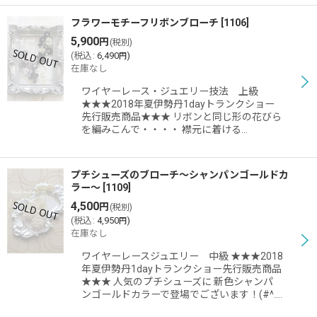
フラワーモチーフリボンブローチ
[
1106
]
5,900
円
(税別)
(
税込
:
6,490
)
円
在庫なし
ワイヤーレース・ジュエリー技法 上級
★★★2018年夏伊勢丹1dayトランクショー
先行販売商品★★★ リボンと同じ形の花びら
を編みこんで・・・・ 襟元に着ける…
プチシューズのブローチ〜シャンパンゴールドカ
ラー〜
[
1109
]
4,500
円
(税別)
(
税込
:
4,950
)
円
在庫なし
ワイヤーレースジュエリー 中級 ★★★2018
年夏伊勢丹1dayトランクショー先行販売商品
★★★ 人気のプチシューズに 新色シャンパ
ンゴールドカラーで登場でございます！(#^.…