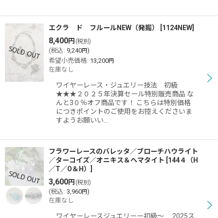
エクラ ド フルールNEW（発掘）
[
1124NEW
]
8,400
円
(税別)
(
税込
:
9,240
)
円
希望小売価格
:
13,200
円
在庫なし
ワイヤーレース・ジュエリー技法 初級
★★★２０２５年決算セール特別販売商品 な
んと3０％オフ商品です！ こちらは特別価格
につきポイントのご使用をお控えくださいま
すようお願いい…
フラワーレースのバレッタ／ブローチハウライト
／ターコイズ／オニキス＆ヘマタイト
[
144４（H
／T／O＆H）
]
3,600
円
(税別)
(
税込
:
3,960
)
円
在庫なし
ワイヤーレースジュエリーー初級〜 2025ス