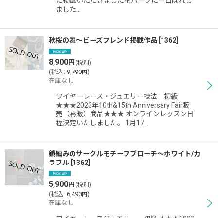
に掲載いただきました花パーツに一目ぼれし
ました…
秋桜の舞〜ビーズフレンド掲載作品
[
1362
]
8,900
円
(税別)
(
税込
:
9,790
)
円
在庫なし
ワイヤーレース・ジュエリー技法 初級
★★★2023年10th&15th Anniversary Fair販
売（再販）商品★★★ オンラインレッスン日
程決定いたしました。 1月17…
鎖編みのサークルモチーフブローチ〜ホワイト/カ
ラフル
[
1362
]
5,900
円
(税別)
(
税込
:
6,490
)
円
在庫なし