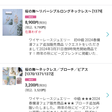
桜の舞〜リバーシブルロングネックレス〜
[
1379
]
8,900
円
(税別)
(
税込
:
9,790
)
円
在庫わずか
ワイヤーレースジュエリー 初中級 2024春爛
漫フェア追加販売商品 リクエストをいただき
まして2024年3月31日夜8時発売開始商品で
す！ 昨年の秋にビーズフレンドに掲載いた…
桜の舞〜ネックレス／ブローチ／ピアス
[
1370/1371/1372
]
3,200
円
(税別)
(
税込
:
3,520
)
円
ワイヤーレースジュエリー 中級 ★★★2024
春爛漫フェア販売商品★★★ ブローチ追加再
販いたしました。 昨年の秋にビーズフレンド