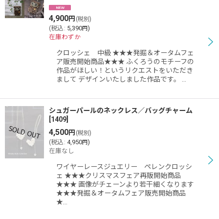
4,900
円
(税別)
(
税込
:
5,390
)
円
在庫わずか
クロッシェ 中級 ★★★発掘＆オータムフェ
ア販売開始商品★★★ ふくろうのモチーフの
作品がほしい！というリクエストをいただき
まして デザインいたしました作品です。 …
シュガーパールのネックレス／バッグチャーム
[
1409
]
4,500
円
(税別)
(
税込
:
4,950
)
円
在庫なし
ワイヤーレースジュエリー ペレンクロッシ
ェ ★★★クリスマスフェア再販開始商品
★★★ 画像がチェーンより若干細くなります
★★★発掘＆オータムフェア販売開始商品
★…