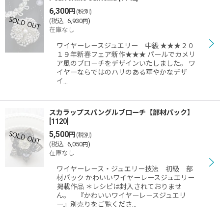
6,300
円
(税別)
(
税込
:
6,930
)
円
在庫なし
ワイヤーレースジュエリー 中級 ★★★２０
１９年新春フェア新作★★★ パールでカメリ
ア風のブローチをデザインいたしました。 ワ
イヤーならではのハリのある華やかなデザ
イ…
スカラップスパングルブローチ【部材パック】
[
1120
]
5,500
円
(税別)
(
税込
:
6,050
)
円
在庫なし
ワイヤーレース・ジュエリー技法 初級 部
材パック かわいいワイヤーレースジュエリー
掲載作品 ＊レシピは封入されておりませ
ん。 『かわいいワイヤーレースジュエリ
ー』別売りをご覧くださ…