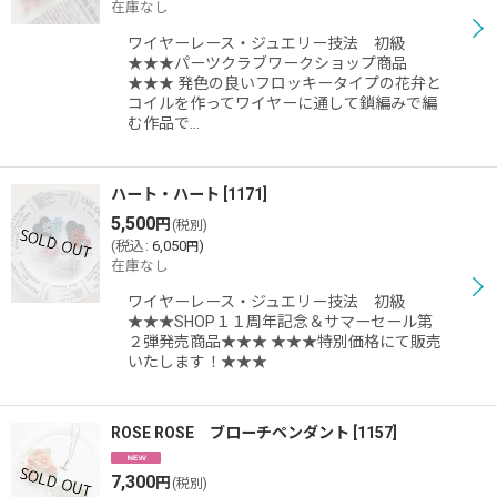
在庫なし
ワイヤーレース・ジュエリー技法 初級
★★★パーツクラブワークショップ商品
★★★ 発色の良いフロッキータイプの花弁と
コイルを作ってワイヤーに通して鎖編みで編
む作品で…
ハート・ハート
[
1171
]
5,500
円
(税別)
(
税込
:
6,050
)
円
在庫なし
ワイヤーレース・ジュエリー技法 初級
★★★SHOP１１周年記念＆サマーセール第
２弾発売商品★★★ ★★★特別価格にて販売
いたします！★★★
ROSE ROSE ブローチペンダント
[
1157
]
7,300
円
(税別)