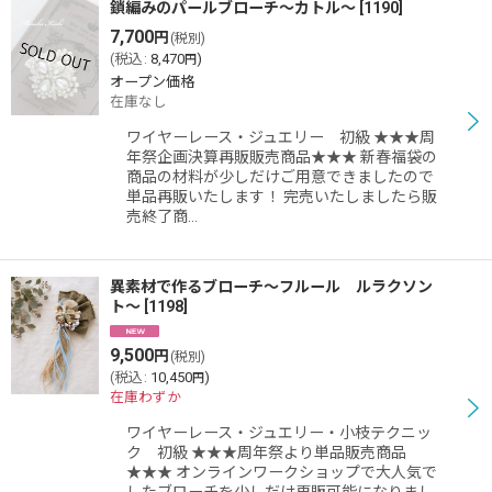
鎖編みのパールブローチ〜カトル〜
[
1190
]
7,700
円
(税別)
(
税込
:
8,470
)
円
オープン価格
在庫なし
ワイヤーレース・ジュエリー 初級 ★★★周
年祭企画決算再販販売商品★★★ 新春福袋の
商品の材料が少しだけご用意できましたので
単品再販いたします！ 完売いたしましたら販
売終了商…
異素材で作るブローチ〜フルール ルラクソン
ト〜
[
1198
]
9,500
円
(税別)
(
税込
:
10,450
)
円
在庫わずか
ワイヤーレース・ジュエリー・小枝テクニッ
ク 初級 ★★★周年祭より単品販売商品
★★★ オンラインワークショップで大人気で