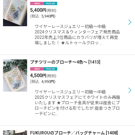
5,400
円
(税別)
(
税込
:
5,940
)
円
ワイヤーレースジュエリー初級〜中級
2024クリスマス＆ウィンターフェア発売商品
2022年売上1位商品にカラバリが増えて再登
場しました！ ★ルトゥールクロッ…
プチツリーのブローチ〜4色〜
[
1413
]
4,500
円
(税別)
(
税込
:
4,950
)
円
ワイヤーレースジュエリー初級〜中級
2025クリスマスフェアにてホワイトのみ再販
いたします ★ブローチ金具が従来は座金にブ
ローチピンを付ける形でしたが 座金つきブロ
ーチピンに…
FUKUROUのブローチ／バッグチャーム
[
1408
]