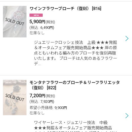
ワインフラワーブローチ（復刻）
[
816
]
5,900
円
(税別)
(
税込
:
6,490
)
円
在庫なし
ジュエリークロッシェ技法 上級 ★★★発掘
＆オータムフェア販売開始商品★★★ 岸の原
点ともいわれる編み方のブローチを復刻再販
いたします。 ブローチは人気のあるフラワー
デ…
モンタナフラワーのブローチ＆リーフラリエッタ
（復刻）
[
822
]
7,200
円
(税別)
(
税込
:
7,920
)
円
希望小売価格
:
9,900
円
在庫なし
ワイヤーレース・ジュエリー技法 中級
★★★発掘＆オータムフェア販売開始商品