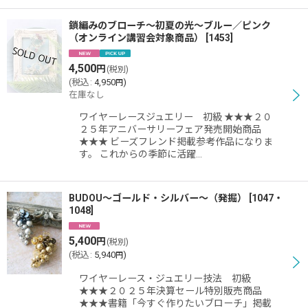
鎖編みのブローチ〜初夏の光〜ブルー／ピンク
（オンライン講習会対象商品）
[
1453
]
4,500
円
(税別)
(
税込
:
4,950
)
円
在庫なし
ワイヤーレースジュエリー 初級 ★★★２０
２５年アニバーサリーフェア発売開始商品
★★★ ビーズフレンド掲載参考作品になりま
す。 これからの季節に活躍…
BUDOU〜ゴールド・シルバー〜（発掘）
[
1047・
1048
]
5,400
円
(税別)
(
税込
:
5,940
)
円
ワイヤーレース・ジュエリー技法 初級
★★★２０２５年決算セール特別販売商品
★★★書籍「今すぐ作りたいブローチ」掲載