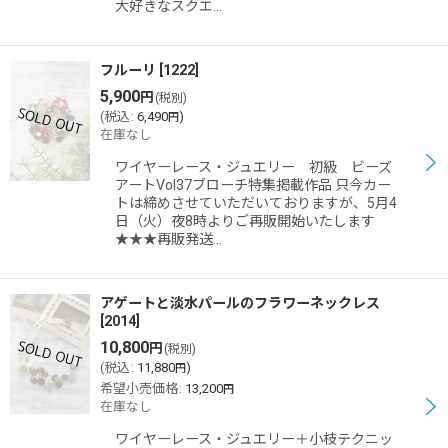
大好きなスクエ…
フルーリ
[
1222
]
5,900
円
(税別)
(
税込
:
6,490
)
円
在庫なし
ワイヤーレース・ジュエリー 初級 ビーズ
アートVol37ブローチ特集掲載作品 只今カー
トは締めさせていただいておりますが、5月4
日（火）夜8時よりご再販開始いたします
★★★再販発送…
アゲートと淡水パールのフラワーネックレス
[
2014
]
10,800
円
(税別)
(
税込
:
11,880
)
円
希望小売価格
:
13,200
円
在庫なし
ワイヤーレース・ジュエリー＋小枝テクニッ