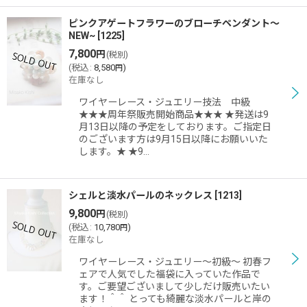
ピンクアゲートフラワーのブローチペンダント〜
NEW~
[
1225
]
7,800
円
(税別)
(
税込
:
8,580
)
円
在庫なし
ワイヤーレース・ジュエリー技法 中級
★★★周年祭販売開始商品★★★ ★発送は9
月13日以降の予定をしております。ご指定日
のございます方は9月15日以降にお願いいた
します。★ ★9…
シェルと淡水パールのネックレス
[
1213
]
9,800
円
(税別)
(
税込
:
10,780
)
円
在庫なし
ワイヤーレース・ジュエリー〜初級〜 初春フ
ェアで人気でした福袋に入っていた作品で
す。ご要望ございまして少しだけ販売いたい
ます！＾＾ とっても綺麗な淡水パールと岸の