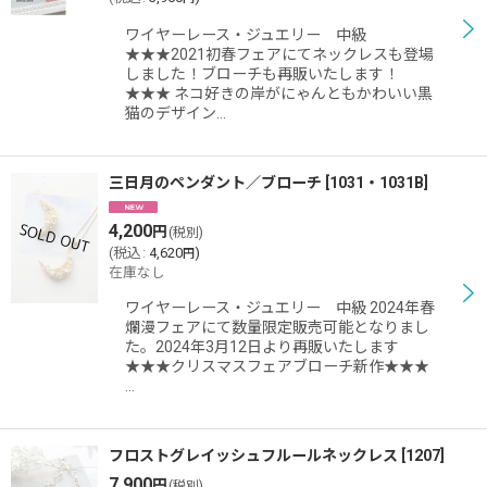
ワイヤーレース・ジュエリー 中級
★★★2021初春フェアにてネックレスも登場
しました！ブローチも再販いたします！
★★★ ネコ好きの岸がにゃんともかわいい黒
猫のデザイン…
三日月のペンダント／ブローチ
[
1031・1031B
]
4,200
円
(税別)
(
税込
:
4,620
)
円
在庫なし
ワイヤーレース・ジュエリー 中級 2024年春
爛漫フェアにて数量限定販売可能となりまし
た。2024年3月12日より再販いたします
★★★クリスマスフェアブローチ新作★★★
…
フロストグレイッシュフルールネックレス
[
1207
]
7,900
円
(税別)