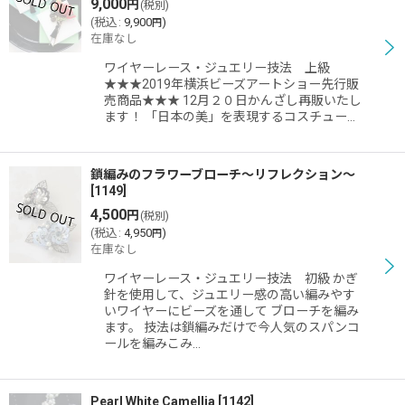
9,000
円
(税別)
(
税込
:
9,900
)
円
在庫なし
ワイヤーレース・ジュエリー技法 上級
★★★2019年横浜ビーズアートショー先行販
売商品★★★ 12月２０日かんざし再販いたし
ます！ 「日本の美」を表現するコスチュー…
鎖編みのフラワーブローチ〜リフレクション〜
[
1149
]
4,500
円
(税別)
(
税込
:
4,950
)
円
在庫なし
ワイヤーレース・ジュエリー技法 初級 かぎ
針を使用して、ジュエリー感の高い編みやす
いワイヤーにビーズを通して ブローチを編み
ます。 技法は鎖編みだけで今人気のスパンコ
ールを編みこみ…
Pearl White Camellia
[
1142
]