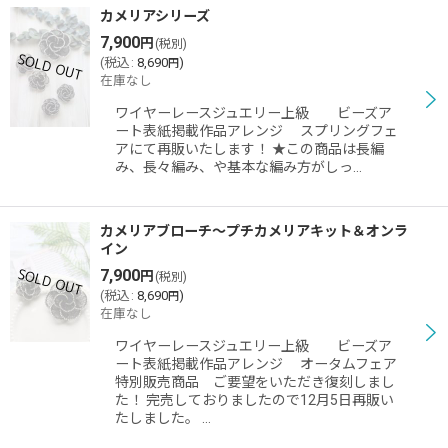
カメリアシリーズ
7,900
円
(税別)
(
税込
:
8,690
)
円
在庫なし
ワイヤーレースジュエリー上級 ビーズア
ート表紙掲載作品アレンジ スプリングフェ
アにて再販いたします！ ★この商品は長編
み、長々編み、や基本な編み方がしっ…
カメリアブローチ〜プチカメリアキット＆オンラ
イン
7,900
円
(税別)
(
税込
:
8,690
)
円
在庫なし
ワイヤーレースジュエリー上級 ビーズア
ート表紙掲載作品アレンジ オータムフェア
特別販売商品 ご要望をいただき復刻しまし
た！ 完売しておりましたので12月5日再販い
たしました。 …