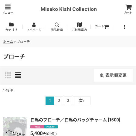
Misako Kishi Collection
メニュー
カート
カート
カテゴリ
マイページ
商品検索
ご利用案内
ホーム
>
ブローチ
ブローチ
表示順変更
閉じる
148
件
表示数
:
1
2
3
次
»
並び順
:
白馬のブローチ／白馬のバッグチャーム
[
1500
]
5,400
円
(税別)