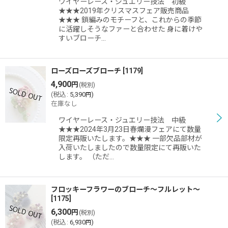
ワイヤーレース・ジュエリー技法 初級
★★★2019年クリスマスフェア販売商品
★★★ 鎖編みのモチーフと、これからの季節
に活躍しそうなファーと合わせた 身に着けや
すいブローチ…
ローズローズブローチ
[
1179
]
4,900
円
(税別)
(
税込
:
5,390
)
円
在庫なし
ワイヤーレース・ジュエリー技法 中級
★★★2024年3月23日春爛漫フェアにて数量
限定再販いたします。★★★ 一部欠品部材が
入荷いたしましたので数量限定にて再販いた
します。 （ただ…
フロッキーフラワーのブローチ〜フルレット〜
[
1175
]
6,300
円
(税別)
(
税込
:
6,930
)
円