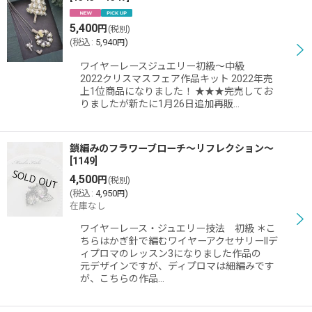
5,400
円
(税別)
(
税込
:
5,940
)
円
ワイヤーレースジュエリー初級〜中級
2022クリスマスフェア作品キット 2022年売
上1位商品になりました！ ★★★完売してお
りましたが新たに1月26日追加再販…
鎖編みのフラワーブローチ〜リフレクション〜
[
1149
]
4,500
円
(税別)
(
税込
:
4,950
)
円
在庫なし
ワイヤーレース・ジュエリー技法 初級 ＊こ
ちらはかぎ針で編むワイヤーアクセサリーIIデ
ィプロマのレッスン3になりました作品の
元デザインですが、ディプロマは細編みです
が、こちらの作品…