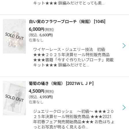
キット★★★ 鎖編みだけでとっても素…
白い実のフラワーブローチ（発掘）
[
1045
]
6,000
円
(税別)
(
税込
:
6,600
)
円
在庫なし
ワイヤーレース・ジュエリー技法 初級
★★★２０２５年決算セール特別販売商品
★★★書籍「今すぐ作りたいブローチ」掲載
キット★★★ 鎖編みだけでと…
葡萄の囁き（発掘）
[
2021ＷＬＪＰ
]
4,500
円
(税別)
(
税込
:
4,950
)
円
在庫なし
ジュエリークロッシェ 〜初級〜 ★★★２０
２５年決算セール特別販売商品 ★★★2021
年初春フェア発売開始商品★★★ お色はちょ
っとお写真が明るく見えるの…