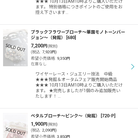
★★★ 10月13日AM10時よりご購入いただけ
ます。 特別価格につきポイントのご使用をお
控え下さいます…
ブラックフラワーブローチ〜華園モノトーンバー
ジョン〜（発掘）
[
680
]
7,200
円
(税別)
(
税込
:
7,920
)
円
希望小売価格
:
9,350
円
在庫なし
ワイヤーレース・ジュエリー技法 中級
★★★発掘＆オータムフェア販売開始商品
★★★ 10月13日AM10時よりご購入いただけ
ます。 ★完売しましたが1個のみ追加販売い
たします！ …
ペタルブローチ〜ピンク〜（発掘）
[
720-P
]
1,900
円
(税別)
(
税込
:
2,090
)
円
希望小売価格
:
3,850
円