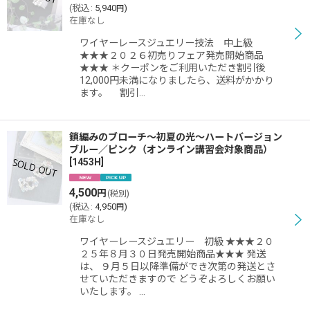
絞り込む
(
税込
:
5,940
)
円
在庫なし
ワイヤーレースジュエリー技法 中上級
★★★２０２６初売りフェア発売開始商品
★★★ ＊クーポンをご利用いただき割引後
12,000円未満になりましたら、送料がかかり
ます。 割引…
鎖編みのブローチ〜初夏の光〜ハートバージョン
ブルー／ピンク（オンライン講習会対象商品）
[
1453H
]
4,500
円
(税別)
(
税込
:
4,950
)
円
在庫なし
ワイヤーレースジュエリー 初級 ★★★２０
２５年８月３０日発売開始商品★★★ 発送
は、 ９月５日以降準備ができ次第の発送とさ
せていただきますので どうぞよろしくお願い
いたします。 …