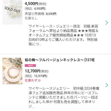
4,500
円
(税別)
(
税込
:
4,950
)
円
希望小売価格
:
8,690
円
在庫なし
ワイヤーレース・ジュエリー技法 初級 楽習
フォーラムへ弊社より納品商品 ★★★発掘＆
オータムフェア販売開始商品★★★ 10月13
日AM10時よりご購入いただけます。 特別価
格につ…
桜の舞〜フルバージョンネックレス〜
[
1378
]
12,700
円
(税別)
(
税込
:
13,970
)
円
在庫わずか
ワイヤーレースジュエリー 初中級 2024春爛
漫フェア追加販売商品 昨年の秋にビーズフレ
ンドに掲載いただきました花パーツに一目ぼ
れしました岸が 何度も色を調整して岸オリ
ジ…