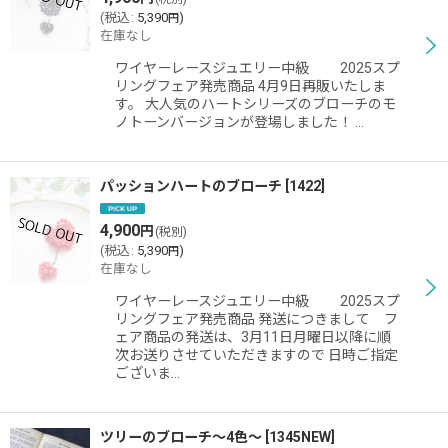
(
税込
:
5,390
)
円
在庫なし
ワイヤーレースジュエリー中級 2025スプ
リングフェア発売商品 4月9日再販いたしま
す。 大人気のハートシリーズのブローチのモ
ノトーンバージョンが登場しました！ …
パッションハートのブローチ
[
1422
]
4,900
円
(税別)
(
税込
:
5,390
)
円
在庫なし
ワイヤーレースジュエリー中級 2025スプ
リングフェア発売商品 発送につきまして フ
ェア商品の発送は、3月11日月曜日以降に順
次お送りさせていただきますので 日時ご指定
ございま…
ツリーのブローチ〜4色〜
[
1345NEW
]