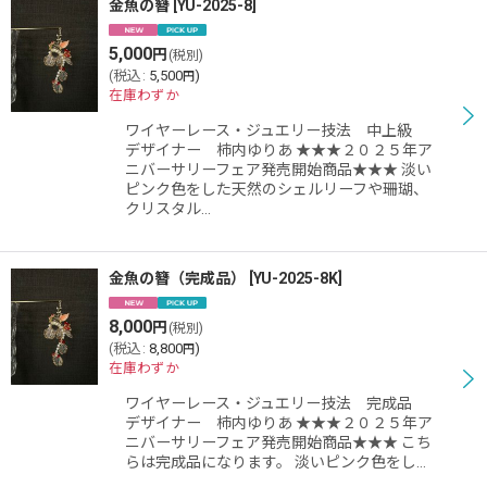
金魚の簪
[
YU-2025-8
]
5,000
円
(税別)
(
税込
:
5,500
)
円
在庫わずか
ワイヤーレース・ジュエリー技法 中上級
デザイナー 柿内ゆりあ ★★★２０２５年ア
ニバーサリーフェア発売開始商品★★★ 淡い
ピンク色をした天然のシェルリーフや珊瑚、
クリスタル…
金魚の簪（完成品）
[
YU-2025-8K
]
8,000
円
(税別)
(
税込
:
8,800
)
円
在庫わずか
ワイヤーレース・ジュエリー技法 完成品
デザイナー 柿内ゆりあ ★★★２０２５年ア
ニバーサリーフェア発売開始商品★★★ こち
らは完成品になります。 淡いピンク色をし…