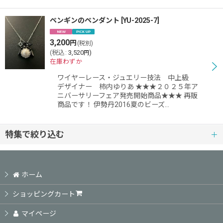
ペンギンのペンダント
[
YU-2025-7
]
3,200
円
(税別)
(
税込
:
3,520
)
円
在庫わずか
ワイヤーレース・ジュエリー技法 中上級
デザイナー 柿内ゆりあ ★★★２０２５年ア
ニバーサリーフェア発売開始商品★★★ 再販
商品です！ 伊勢丹2016夏のビーズ…
特集で絞り込む
初級レベル
ホーム
初中級レベル
ショッピングカート
中級レベル
マイページ