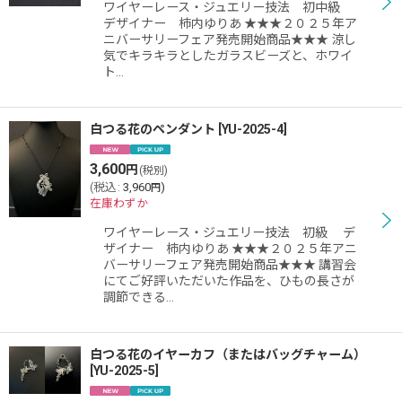
ワイヤーレース・ジュエリー技法 初中級
絞り込む
デザイナー 柿内ゆりあ ★★★２０２５年ア
ニバーサリーフェア発売開始商品★★★ 涼し
気でキラキラとしたガラスビーズと、ホワイ
ト…
白つる花のペンダント
[
YU-2025-4
]
3,600
円
(税別)
(
税込
:
3,960
)
円
在庫わずか
ワイヤーレース・ジュエリー技法 初級 デ
ザイナー 柿内ゆりあ ★★★２０２５年アニ
バーサリーフェア発売開始商品★★★ 講習会
にてご好評いただいた作品を、ひもの長さが
調節できる…
白つる花のイヤーカフ（またはバッグチャーム）
[
YU-2025-5
]