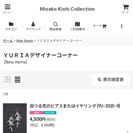
Misako Kishi Collection
メニュー
カート
カート
カテゴリ
マイページ
商品検索
ご利用案内
ホーム
>
New Items
>
ＹＵＲＩＡデザイナーコーナー
ＹＵＲＩＡデザイナーコーナー
[
New Items
]
表示順変更
閉じる
7
件
表示数
:
白つる花のピアスまたはイヤリング
[
YU-2025-9
]
4,500
円
(税別)
並び順
:
(
税込
:
4,950
)
円