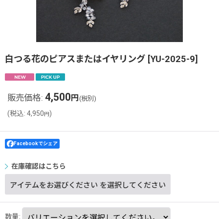
白つる花のピアスまたはイヤリング
[
YU-2025-9
]
4,500
販売価格
:
円
(税別)
(
税込
:
4,950
)
円
Facebookでシェア
在庫確認はこちら
アイテムをお選びください
を選択してください
数量
: