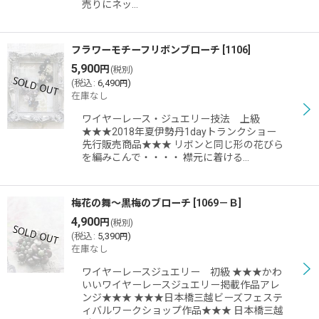
売りにネッ…
フラワーモチーフリボンブローチ
[
1106
]
5,900
円
(税別)
(
税込
:
6,490
)
円
在庫なし
ワイヤーレース・ジュエリー技法 上級
★★★2018年夏伊勢丹1dayトランクショー
先行販売商品★★★ リボンと同じ形の花びら
を編みこんで・・・・ 襟元に着ける…
梅花の舞〜黒梅のブローチ
[
1069－Ｂ
]
4,900
円
(税別)
(
税込
:
5,390
)
円
在庫なし
ワイヤーレースジュエリー 初級 ★★★かわ
いいワイヤーレースジュエリー掲載作品アレ
ンジ★★★ ★★★日本橋三越ビーズフェステ
ィバルワークショップ作品★★★ 日本橋三越