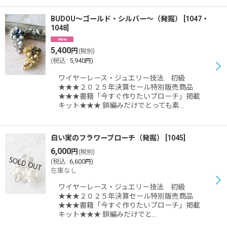
BUDOU〜ゴールド・シルバー〜（発掘）
[
1047・
1048
]
5,400
円
(税別)
(
税込
:
5,940
)
円
ワイヤーレース・ジュエリー技法 初級
★★★２０２５年決算セール特別販売商品
★★★書籍「今すぐ作りたいブローチ」掲載
キット★★★ 鎖編みだけでとっても素…
白い実のフラワーブローチ（発掘）
[
1045
]
6,000
円
(税別)
(
税込
:
6,600
)
円
在庫なし
ワイヤーレース・ジュエリー技法 初級
★★★２０２５年決算セール特別販売商品
★★★書籍「今すぐ作りたいブローチ」掲載
キット★★★ 鎖編みだけでと…