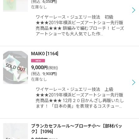
(
税込
:
6,050
)
円
在庫なし
ワイヤーレース・ジュエリー技法 初級
★★★2019年横浜ビーズアートショー先行販
売商品★★★ 鎖編みで編むブローチ！ ビーズ
アートショーでも大人気でした作…
MAIKO
[
1164
]
9,000
円
(税別)
(
税込
:
9,900
)
円
在庫なし
ワイヤーレース・ジュエリー技法 上級
★★★2019年横浜ビーズアートショー先行販
売商品★★★ 12月２０日かんざし再販いたし
ます！ 「日本の美」を表現するコスチュー…
ブランカセフルール〜ブローチ小〜【部材パッ
ク】
[
1096
]