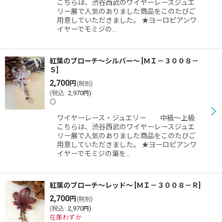
こちらは、渋谷西武のワイヤーレースジュエ
リー展で人気のありました商品をこのたびご
用意していただきました。 ★ヨーロピアンワ
イヤーでモミジの…
紅葉のブローチ〜シルバー〜
[
ＭＩ－３００８－
Ｓ
]
2,700
円
(税別)
(
税込
:
2,970
)
円
〇
ワイヤーレース・ジュエリー 中級〜上級
こちらは、渋谷西武のワイヤーレースジュエ
リー展で人気のありました商品をこのたびご
用意していただきました。 ★ヨーロピアンワ
イヤーでモミジの葉を…
紅葉のブローチ〜レッド〜
[
ＭＩ－３００８－Ｒ
]
2,700
円
(税別)
(
税込
:
2,970
)
円
在庫わずか