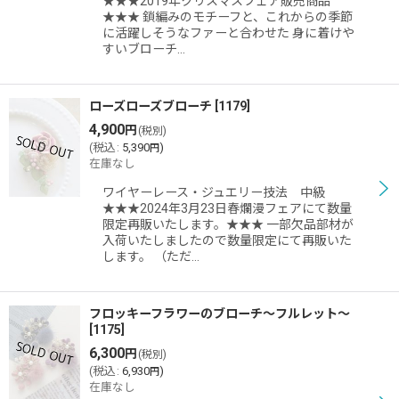
★★★2019年クリスマスフェア販売商品
★★★ 鎖編みのモチーフと、これからの季節
に活躍しそうなファーと合わせた 身に着けや
すいブローチ…
ローズローズブローチ
[
1179
]
4,900
円
(税別)
(
税込
:
5,390
)
円
在庫なし
ワイヤーレース・ジュエリー技法 中級
★★★2024年3月23日春爛漫フェアにて数量
限定再販いたします。★★★ 一部欠品部材が
入荷いたしましたので数量限定にて再販いた
します。 （ただ…
フロッキーフラワーのブローチ〜フルレット〜
[
1175
]
6,300
円
(税別)
(
税込
:
6,930
)
円
在庫なし