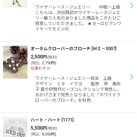
ワイヤーレース・ジュエリー 中級〜上級
こちらは、渋谷西武のワイヤーレースジュエ
リー展で人気のありました商品をこのたびご
用意していただきました。 ★ヨーロピアンワ
イヤーでモミジの…
オータムクローバーのブローチ
[
ＭＩ－3007
]
2,500
円
(税別)
(
税込
:
2,750
)
円
在庫わずか
ワイヤーレース・ジュエリー技法 上級
デザイン ミタ イクヨ 監修 岸 美砂
子 夏の伊勢丹ビーズコレクションで発売し、
おかげさまで完売となりました「ホワイトク
ローバーのブローチ」を秋色…
ハート・ハート
[
1171
]
5,500
円
(税別)
(
税込
:
6,050
)
円