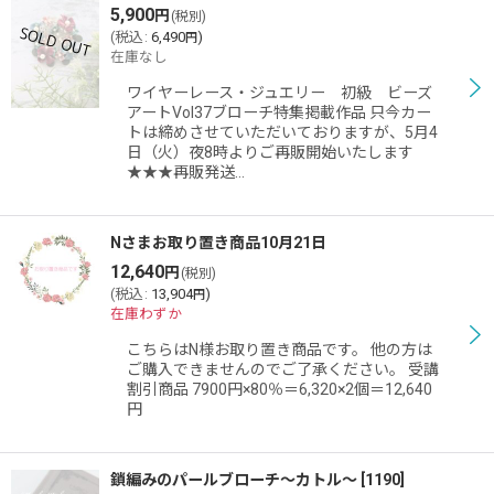
5,900
円
(税別)
(
税込
:
6,490
)
円
在庫なし
ワイヤーレース・ジュエリー 初級 ビーズ
アートVol37ブローチ特集掲載作品 只今カー
トは締めさせていただいておりますが、5月4
日（火）夜8時よりご再販開始いたします
★★★再販発送…
Nさまお取り置き商品10月21日
12,640
円
(税別)
(
税込
:
13,904
)
円
在庫わずか
こちらはN様お取り置き商品です。 他の方は
ご購入できませんのでご了承ください。 受講
割引商品 7900円×80％＝6,320×2個＝12,640
円
鎖編みのパールブローチ〜カトル〜
[
1190
]