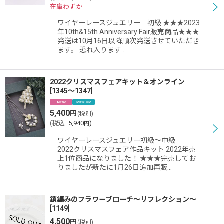
在庫わずか
ワイヤーレースジュエリー 初級 ★★★2023
年10th&15th Anniversary Fair販売商品★★★
発送は10月16日以降順次発送させていただき
ます。 恐れ入ります…
2022クリスマスフェアキット＆オンライン
[
1345〜1347
]
5,400
円
(税別)
(
税込
:
5,940
)
円
ワイヤーレースジュエリー初級〜中級
2022クリスマスフェア作品キット 2022年売
上1位商品になりました！ ★★★完売してお
りましたが新たに1月26日追加再販…
鎖編みのフラワーブローチ〜リフレクション〜
[
1149
]
4,500
円
(税別)