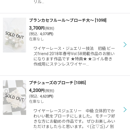
リル…
ブランカセフルール〜ブローチ大〜
[
1098
]
3,700
円
(税別)
(
税込
:
4,070
)
円
在庫なし
ワイヤーレース・ジュエリー技法 初級 ビー
ズfriend 2018年春号Vol.58掲載作品のお揃い
になります作品です ★特典★ ★コイル巻き
作成用にステンレスワイヤー…
プチシューズのブローチ
[
1085
]
4,200
円
(税別)
(
税込
:
4,620
)
円
在庫なし
ワイヤーレースジュエリー 中級 立体的でか
わいい靴をブローチにしました。 モチーフ好
きな方にお勧めの作品です。 ぜひお楽しみい
ただけましたらと思います。ヾ(≧▽≦)ノ 別