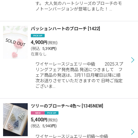
す。 大人気のハートシリーズのブローチのモ
ノトーンバージョンが登場しました！ …
パッションハートのブローチ
[
1422
]
4,900
円
(税別)
(
税込
:
5,390
)
円
在庫なし
ワイヤーレースジュエリー中級 2025スプ
リングフェア発売商品 発送につきまして フ
ェア商品の発送は、3月11日月曜日以降に順
次お送りさせていただきますので 日時ご指定
ございま…
ツリーのブローチ〜4色〜
[
1345NEW
]
5,400
円
(税別)
(
税込
:
5,940
)
円
ワイヤーレースジュエリー初級〜中級