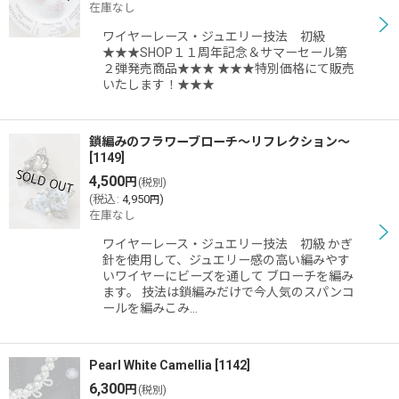
在庫なし
ワイヤーレース・ジュエリー技法 初級
★★★SHOP１１周年記念＆サマーセール第
２弾発売商品★★★ ★★★特別価格にて販売
いたします！★★★
鎖編みのフラワーブローチ〜リフレクション〜
[
1149
]
4,500
円
(税別)
(
税込
:
4,950
)
円
在庫なし
ワイヤーレース・ジュエリー技法 初級 かぎ
針を使用して、ジュエリー感の高い編みやす
いワイヤーにビーズを通して ブローチを編み
ます。 技法は鎖編みだけで今人気のスパンコ
ールを編みこみ…
Pearl White Camellia
[
1142
]
6,300
円
(税別)