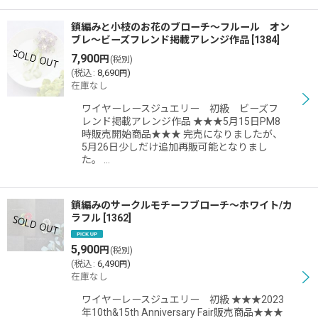
鎖編みと小枝のお花のブローチ〜フルール オン
ブレ〜ビーズフレンド掲載アレンジ作品
[
1384
]
7,900
円
(税別)
(
税込
:
8,690
)
円
在庫なし
ワイヤーレースジュエリー 初級 ビーズフ
レンド掲載アレンジ作品 ★★★5月15日PM8
時販売開始商品★★★ 完売になりましたが、
5月26日少しだけ追加再販可能となりまし
た。 …
鎖編みのサークルモチーフブローチ〜ホワイト/カ
ラフル
[
1362
]
5,900
円
(税別)
(
税込
:
6,490
)
円
在庫なし
ワイヤーレースジュエリー 初級 ★★★2023
年10th&15th Anniversary Fair販売商品★★★