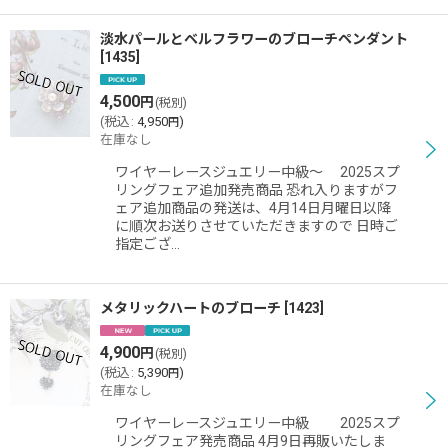
淡水パールとベルフラワーのブローチペンダント
[
1435
]
4,500
円
(税別)
(
税込
:
4,950
)
円
在庫なし
ワイヤーレースジュエリー中級〜 2025スプ
リングフェア追加発売商品 恐れ入りますがフ
ェア追加商品の発送は、4月14日月曜日以降
に順次お送りさせていただきますので 日時ご
指定ござ…
メタリックハートのブローチ
[
1423
]
4,900
円
(税別)
(
税込
:
5,390
)
円
在庫なし
ワイヤーレースジュエリー中級 2025スプ
リングフェア発売商品 4月9日再販いたしま