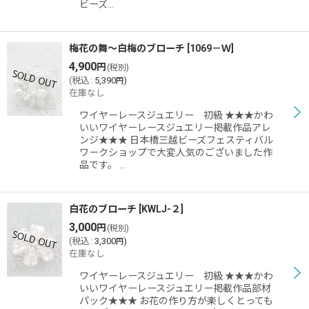
ビーズ…
梅花の舞〜白梅のブローチ
[
1069－Ｗ
]
4,900
円
(税別)
(
税込
:
5,390
)
円
在庫なし
ワイヤーレースジュエリー 初級 ★★★かわ
いいワイヤーレースジュエリー掲載作品アレ
ンジ★★★ 日本橋三越ビーズフェスティバル
ワークショップで大変人気のございました作
品です。 …
白花のブローチ
[
KWLJ-２
]
3,000
円
(税別)
(
税込
:
3,300
)
円
在庫なし
ワイヤーレースジュエリー 初級 ★★★かわ
いいワイヤーレースジュエリー掲載作品部材
パック★★★ お花の作り方が楽しくとっても