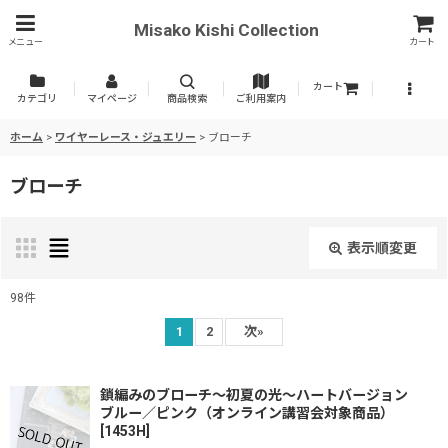
Misako Kishi Collection
メニュー
カート
カート
カテゴリ
マイページ
商品検索
ご利用案内
ホーム
>
ワイヤーレース・ジュエリー
>
ブローチ
ブローチ
表示順変更
閉じる
98
件
表示数
:
1
2
次
»
並び順
:
鎖編みのブローチ〜初夏の光〜ハートバージョン
ブルー／ピンク（オンライン講習会対象商品）
[
1453H
]