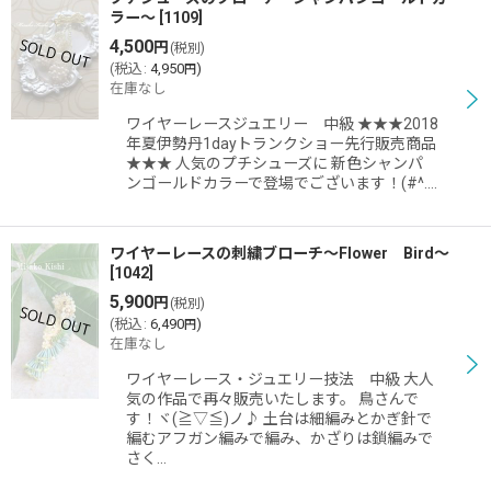
ラー〜
[
1109
]
4,500
円
(税別)
(
税込
:
4,950
)
円
在庫なし
ワイヤーレースジュエリー 中級 ★★★2018
年夏伊勢丹1dayトランクショー先行販売商品
★★★ 人気のプチシューズに 新色シャンパ
ンゴールドカラーで登場でございます！(#^.…
ワイヤーレースの刺繍ブローチ〜Flower Bird〜
[
1042
]
5,900
円
(税別)
(
税込
:
6,490
)
円
在庫なし
ワイヤーレース・ジュエリー技法 中級 大人
気の作品で再々販売いたします。 鳥さんで
す！ヾ(≧▽≦)ノ♪ 土台は細編みとかぎ針で
編むアフガン編みで編み、かざりは鎖編みで
さく…