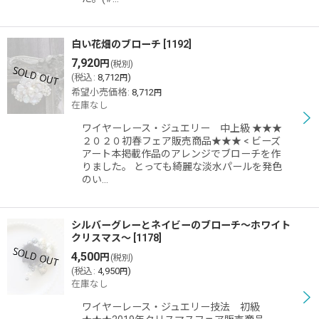
白い花畑のブローチ
[
1192
]
7,920
円
(税別)
(
税込
:
8,712
)
円
希望小売価格
:
8,712
円
在庫なし
ワイヤーレース・ジュエリー 中上級 ★★★
２０２０初春フェア販売商品★★★ < ビーズ
アート本掲載作品のアレンジでブローチを作
りました。 とっても綺麗な淡水パールを発色
のい…
シルバーグレーとネイビーのブローチ〜ホワイト
クリスマス〜
[
1178
]
4,500
円
(税別)
(
税込
:
4,950
)
円
在庫なし
ワイヤーレース・ジュエリー技法 初級