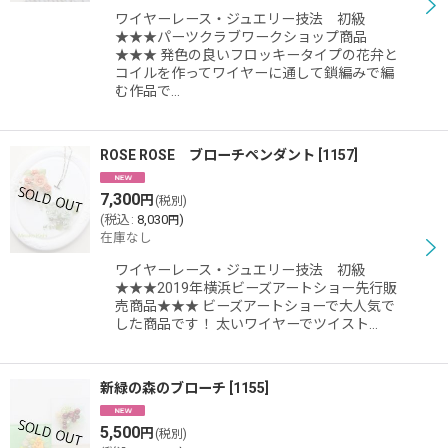
ワイヤーレース・ジュエリー技法 初級
★★★パーツクラブワークショップ商品
★★★ 発色の良いフロッキータイプの花弁と
コイルを作ってワイヤーに通して鎖編みで編
む作品で…
ROSE ROSE ブローチペンダント
[
1157
]
7,300
円
(税別)
(
税込
:
8,030
)
円
在庫なし
ワイヤーレース・ジュエリー技法 初級
★★★2019年横浜ビーズアートショー先行販
売商品★★★ ビーズアートショーで大人気で
した商品です！ 太いワイヤーでツイスト…
新緑の森のブローチ
[
1155
]
5,500
円
(税別)