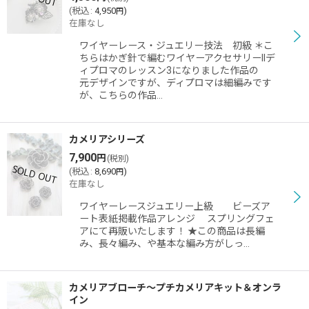
(
税込
:
4,950
)
円
在庫なし
ワイヤーレース・ジュエリー技法 初級 ＊こ
ちらはかぎ針で編むワイヤーアクセサリーIIデ
ィプロマのレッスン3になりました作品の
元デザインですが、ディプロマは細編みです
が、こちらの作品…
カメリアシリーズ
7,900
円
(税別)
(
税込
:
8,690
)
円
在庫なし
ワイヤーレースジュエリー上級 ビーズア
ート表紙掲載作品アレンジ スプリングフェ
アにて再販いたします！ ★この商品は長編
み、長々編み、や基本な編み方がしっ…
カメリアブローチ〜プチカメリアキット＆オンラ
イン