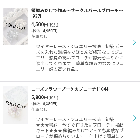
鎖編みだけで作る〜サークルパールブローチ〜
[
937
]
4,500
円
(税別)
(
税込
:
4,950
)
円
在庫なし
ワイヤーレース・ジュエリー技法 初級 ビー
ズを入れた鎖編みでほとんど成形なしでジュ
エリー感覚の高いブローチが襟元を華やかに
演出してくれます。 簡単な編み方なのにジュ
エリー感の高い作品…
ローズフラワーブーケのブローチ
[
1044
]
5,800
円
(税別)
(
税込
:
6,380
)
円
在庫なし
ワイヤーレース・ジュエリー技法 初級
★★★書籍「今すぐ作りたいブローチ」掲載
キット★★★ 鎖編みだけでとっても素敵なブ
ローチが編めちゃいます。 仕上げで簡単にフ