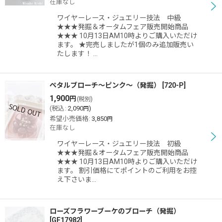
在庫なし
ワイヤーレース・ジュエリー技法 中級
★★★発掘＆オータムフェア販売開始商品
★★★ 10月13日AM10時よりご購入いただけ
ます。 ★完売しましたが1個のみ追加販売い
たします！ …
ペタルブローチ〜ピンク〜（発掘）
[
720-P
]
1,900
円
(税別)
(
税込
:
2,090
)
円
希望小売価格
:
3,850
円
在庫なし
ワイヤーレース・ジュエリー技法 初級
★★★発掘＆オータムフェア販売開始商品
★★★ 10月13日AM10時よりご購入いただけ
ます。 割引価格にてポイントのご利用をお控
え下さいま…
ローズフラワーブーケのブローチ（発掘）
[
GF17982
]