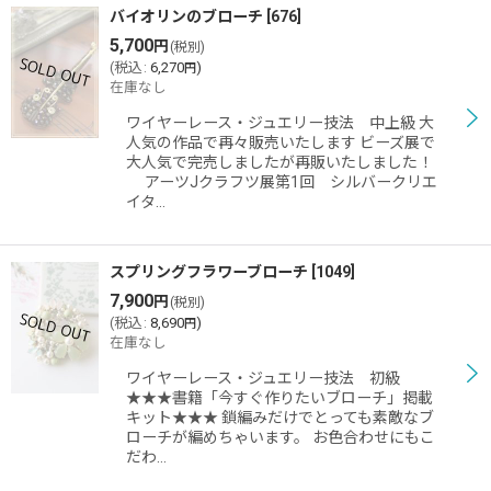
バイオリンのブローチ
[
676
]
5,700
円
(税別)
(
税込
:
6,270
)
円
在庫なし
ワイヤーレース・ジュエリー技法 中上級 大
人気の作品で再々販売いたします ビーズ展で
大人気で完売しましたが再販いたしました！
アーツJクラフツ展第1回 シルバークリエ
イタ…
スプリングフラワーブローチ
[
1049
]
7,900
円
(税別)
(
税込
:
8,690
)
円
在庫なし
ワイヤーレース・ジュエリー技法 初級
★★★書籍「今すぐ作りたいブローチ」掲載
キット★★★ 鎖編みだけでとっても素敵なブ
ローチが編めちゃいます。 お色合わせにもこ
だわ…