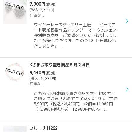
7,900
円
(税別)
(
税込
:
8,690
)
円
在庫なし
ワイヤーレースジュエリー上級 ビーズア
ート表紙掲載作品アレンジ オータムフェア
特別販売商品 ご要望をいただき復刻しまし
た！ 完売しておりましたので12月5日再販い
たしました。 …
Kさまお取り置き商品５月２４日
9,440
円
(税別)
(
税込
:
10,384
)
円
在庫なし
こちらはK様お取り置き商品です。 他の方は
ご購入できませんのでご了承ください。 定価
5,990円（税込み6,490円）×2個＝11,980円
（12,980円税込み） 12,980円×80％＝…
フルーリ
[
1222
]