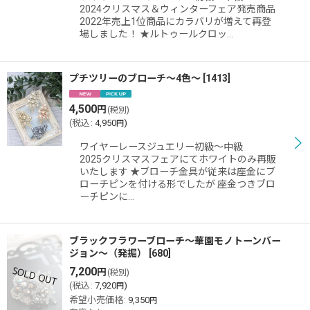
2024クリスマス＆ウィンターフェア発売商品
2022年売上1位商品にカラバリが増えて再登
場しました！ ★ルトゥールクロッ…
プチツリーのブローチ〜4色〜
[
1413
]
4,500
円
(税別)
(
税込
:
4,950
)
円
ワイヤーレースジュエリー初級〜中級
2025クリスマスフェアにてホワイトのみ再販
いたします ★ブローチ金具が従来は座金にブ
ローチピンを付ける形でしたが 座金つきブロ
ーチピンに…
ブラックフラワーブローチ〜華園モノトーンバー
ジョン〜（発掘）
[
680
]
7,200
円
(税別)
(
税込
:
7,920
)
円
希望小売価格
:
9,350
円