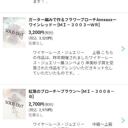
ます！ …
ガーター編みで作るフラワーブローチAnneauxー
ワインレッドー
[
ＭＩ－３００３ーＷＲ
]
3,200
円
(税別)
(
税込
:
3,520
)
円
在庫なし
ワイヤーレース・ジュエリー 上級 こちら
の作品は、昨年開催されましたワイヤーレー
ス・ジュエリー展コンペより 岸美砂子賞を受
賞された作品をアレンジいただきキット化し
ていただいたものです。 …
紅葉のブローチ〜ブラウン〜
[
ＭＩ－３００８－
Ｂ
]
2,700
円
(税別)
(
税込
:
2,970
)
円
在庫なし
ワイヤーレース・ジュエリー 中級〜上級