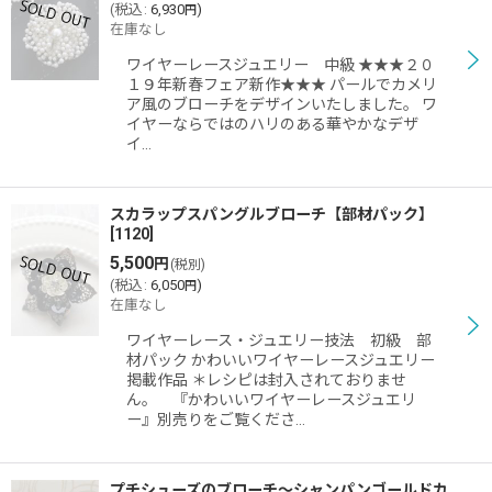
(
税込
:
6,930
)
円
在庫なし
ワイヤーレースジュエリー 中級 ★★★２０
１９年新春フェア新作★★★ パールでカメリ
ア風のブローチをデザインいたしました。 ワ
イヤーならではのハリのある華やかなデザ
イ…
スカラップスパングルブローチ【部材パック】
[
1120
]
5,500
円
(税別)
(
税込
:
6,050
)
円
在庫なし
ワイヤーレース・ジュエリー技法 初級 部
材パック かわいいワイヤーレースジュエリー
掲載作品 ＊レシピは封入されておりませ
ん。 『かわいいワイヤーレースジュエリ
ー』別売りをご覧くださ…
プチシューズのブローチ〜シャンパンゴールドカ