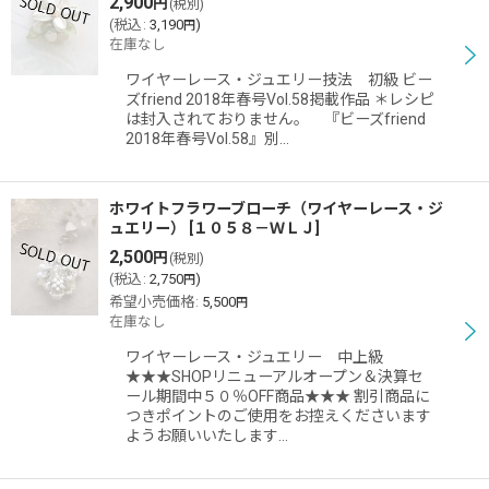
2,900
円
(税別)
(
税込
:
3,190
)
円
在庫なし
ワイヤーレース・ジュエリー技法 初級 ビー
ズfriend 2018年春号Vol.58掲載作品 ＊レシピ
は封入されておりません。 『ビーズfriend
2018年春号Vol.58』別…
ホワイトフラワーブローチ（ワイヤーレース・ジ
ュエリー）
[
１０５８－ＷＬＪ
]
2,500
円
(税別)
(
税込
:
2,750
)
円
希望小売価格
:
5,500
円
在庫なし
ワイヤーレース・ジュエリー 中上級
★★★SHOPリニューアルオープン＆決算セ
ール期間中５０％OFF商品★★★ 割引商品に
つきポイントのご使用をお控えくださいます
ようお願いいたします…