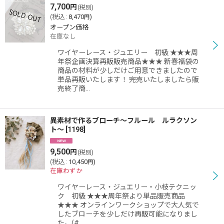
7,700
円
(税別)
(
税込
:
8,470
)
円
オープン価格
在庫なし
ワイヤーレース・ジュエリー 初級 ★★★周
年祭企画決算再販販売商品★★★ 新春福袋の
商品の材料が少しだけご用意できましたので
単品再販いたします！ 完売いたしましたら販
売終了商…
異素材で作るブローチ〜フルール ルラクソン
ト〜
[
1198
]
9,500
円
(税別)
(
税込
:
10,450
)
円
在庫わずか
ワイヤーレース・ジュエリー・小枝テクニッ
ク 初級 ★★★周年祭より単品販売商品
★★★ オンラインワークショップで大人気で
したブローチを少しだけ再販可能になりまし
た。(#…