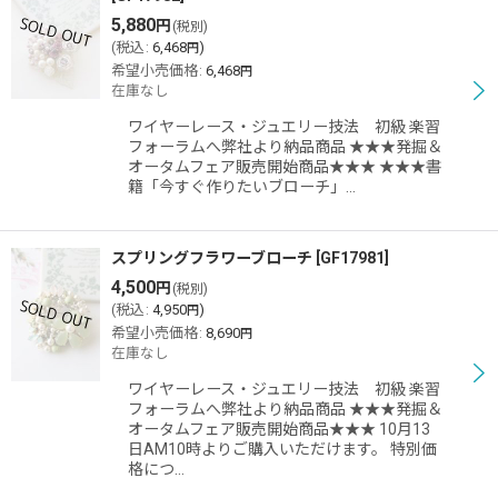
5,880
円
(税別)
(
税込
:
6,468
)
円
希望小売価格
:
6,468
円
在庫なし
ワイヤーレース・ジュエリー技法 初級 楽習
フォーラムへ弊社より納品商品 ★★★発掘＆
オータムフェア販売開始商品★★★ ★★★書
籍「今すぐ作りたいブローチ」…
スプリングフラワーブローチ
[
GF17981
]
4,500
円
(税別)
(
税込
:
4,950
)
円
希望小売価格
:
8,690
円
在庫なし
ワイヤーレース・ジュエリー技法 初級 楽習
フォーラムへ弊社より納品商品 ★★★発掘＆
オータムフェア販売開始商品★★★ 10月13
日AM10時よりご購入いただけます。 特別価
格につ…