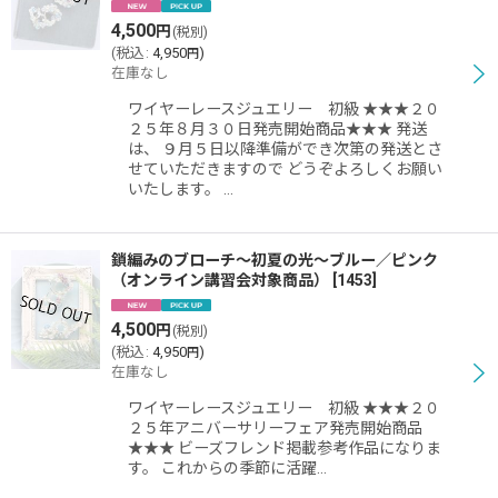
絞り込む
4,500
円
(税別)
(
税込
:
4,950
)
円
在庫なし
ワイヤーレースジュエリー 初級 ★★★２０
２５年８月３０日発売開始商品★★★ 発送
は、 ９月５日以降準備ができ次第の発送とさ
せていただきますので どうぞよろしくお願い
いたします。 …
鎖編みのブローチ〜初夏の光〜ブルー／ピンク
（オンライン講習会対象商品）
[
1453
]
4,500
円
(税別)
(
税込
:
4,950
)
円
在庫なし
ワイヤーレースジュエリー 初級 ★★★２０
２５年アニバーサリーフェア発売開始商品
★★★ ビーズフレンド掲載参考作品になりま
す。 これからの季節に活躍…