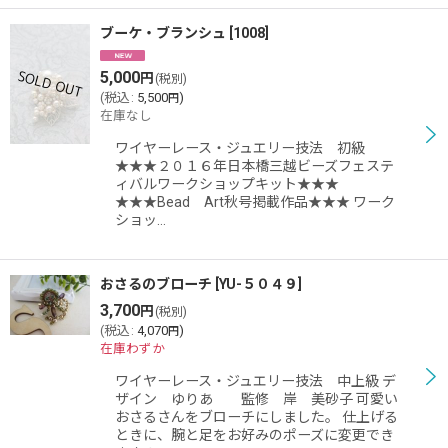
ブーケ・ブランシュ
[
1008
]
5,000
円
(税別)
(
税込
:
5,500
)
円
在庫なし
ワイヤーレース・ジュエリー技法 初級
★★★２０１６年日本橋三越ビーズフェステ
ィバルワークショップキット★★★
★★★Bead Art秋号掲載作品★★★ ワーク
ショッ…
おさるのブローチ
[
YU-５０４９
]
3,700
円
(税別)
(
税込
:
4,070
)
円
在庫わずか
ワイヤーレース・ジュエリー技法 中上級 デ
ザイン ゆりあ 監修 岸 美砂子 可愛い
おさるさんをブローチにしました。 仕上げる
ときに、腕と足をお好みのポーズに変更でき