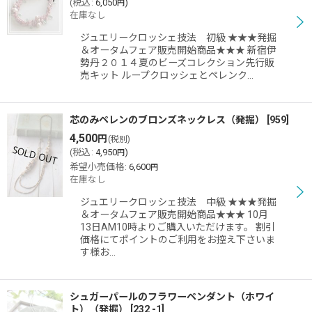
(
税込
:
6,050
)
円
在庫なし
ジュエリークロッシェ技法 初級 ★★★発掘
＆オータムフェア販売開始商品★★★ 新宿伊
勢丹２０１４夏のビーズコレクション先行販
売キット ループクロッシェとペレンク…
芯のみペレンのブロンズネックレス（発掘）
[
959
]
4,500
円
(税別)
(
税込
:
4,950
)
円
希望小売価格
:
6,600
円
在庫なし
ジュエリークロッシェ技法 中級 ★★★発掘
＆オータムフェア販売開始商品★★★ 10月
13日AM10時よりご購入いただけます。 割引
価格にてポイントのご利用をお控え下さいま
す様お…
シュガーパールのフラワーペンダント（ホワイ
ト）（発掘）
[
232 -1
]