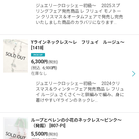
ジュエリークロッシェー初級〜 2025スプ
リングフェア発売商品 レ フリュイ モノトー
ン クリスマス＆オータムフェアで発売し完売
いたしました商品のカラバリになります…
Yラインネックレス〜レ フリュイ ルージュ〜
[
1418
]
6,300
円
(税別)
(
税込
:
6,930
)
円
在庫なし
ジュエリークロッシェー初級〜 2024クリ
スマス＆ウィンターフェア発売商品 レ フリュ
イ ルージュ さくさく〜と鎖編みで編み、身に
着けやすいYラインのネックレ…
ループとぺレンの小花のネックレス〜ピンク〜
（発掘）
[
807-PI
]
5,500
円
(税別)