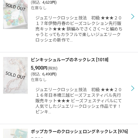
(
税込
:
4,620
)
円
在庫なし
ジュエリークロッシェ技法 初級 ★★★２０
１７年伊勢丹春のビーズコレクション先行販
売キット★★★ 鎖編みでさくさく〜と編めち
ゃうとってもカラフルで楽しいジュエリーク
ロッシェの新作で…
ピンキッシュループのネックレス
[
1018
]
5,900
円
(税別)
(
税込
:
6,490
)
円
在庫なし
ジュエリークロッシェ技法 初級 ★★★２０
１６年日本橋三越ビーズフェスティバル先行
販売キット★★★ ビーズフェスティバルにて
人気でしたジュエリークロッシェ作品です！
ピンキ…
ポップカラーのクロッシェロングネックレス
[
976
]