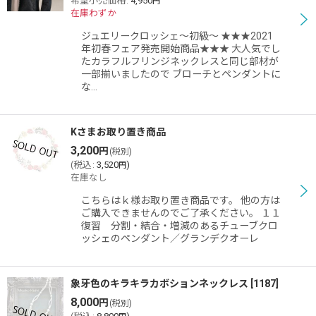
希望小売価格
:
4,950
円
在庫わずか
ジュエリークロッシェ〜初級〜 ★★★2021
年初春フェア発売開始商品★★★ 大人気でし
たカラフルフリンジネックレスと同じ部材が
一部揃いましたので ブローチとペンダントに
な…
Kさまお取り置き商品
3,200
円
(税別)
(
税込
:
3,520
)
円
在庫なし
こちらはｋ様お取り置き商品です。 他の方は
ご購入できませんのでご了承ください。 １１
復習 分割・結合・増減のあるチューブクロ
ッシェのペンダント／グランデクオーレ
象牙色のキラキラカボションネックレス
[
1187
]
8,000
円
(税別)