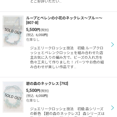
とご好評いただい…
ループとぺレンの小花のネックレス〜ブルー〜
[
807-B
]
5,500
円
(税別)
(
税込
:
6,050
)
円
在庫なし
ジュエリークロッシェ技法 初級 ループクロ
ッシェとペレンクロッシェを組み合わせた店
主お気に入りの編み方で、ビーズの入れ方を
色々工夫して作りました！ パーツやお色の組
み合わせが楽しい作品です…
碧の森のネックレス
[
792
]
5,500
円
(税別)
(
税込
:
6,050
)
円
在庫なし
ジュエリークロッシェ技法 初級 森シリーズ
の新色 【碧の森のネックレス】 森シリーズは