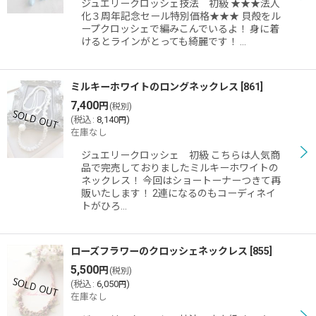
ジュエリークロッシェ技法 初級 ★★★法人
化３周年記念セール特別価格★★★ 貝殻をル
ープクロッシェで編みこんでいるよ！ 身に着
けるとラインがとっても綺麗です！ …
ミルキーホワイトのロングネックレス
[
861
]
7,400
円
(税別)
(
税込
:
8,140
)
円
在庫なし
ジュエリークロッシェ 初級 こちらは人気商
品で完売しておりましたミルキーホワイトの
ネックレス！ 今回はショートーナーつきて再
販いたします！ 2連になるのもコーディネイ
トがひろ…
ローズフラワーのクロッシェネックレス
[
855
]
5,500
円
(税別)
(
税込
:
6,050
)
円
在庫なし