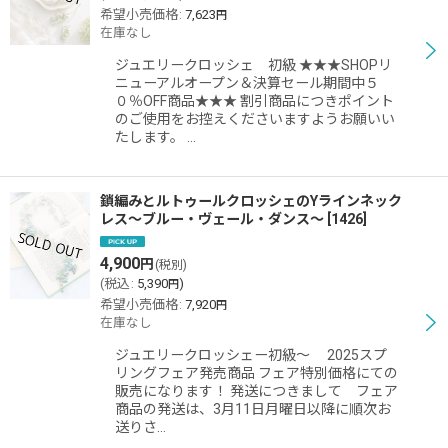
並び順
:
希望小売価格
:
7,623
円
在庫なし
ジュエリークロッシェ 初級 ★★★SHOPリ
絞り込む
ニューアルオープン＆決算セール期間中５
０％OFF商品★★★ 割引商品につきポイント
のご使用をお控えくださいますようお願いい
たします。 …
鎖編みとルトゥールクロッシェのYラインネック
レス〜ブルー・ヴェール・ダンス〜
[
1426
]
4,900
円
(税別)
(
税込
:
5,390
)
円
希望小売価格
:
7,920
円
在庫なし
ジュエリークロッシェー初級〜 2025スプ
リングフェア発売商品 フェア特別価格にての
販売になります！ 発送につきまして フェア
商品の発送は、3月11日月曜日以降に順次お
送りさ…