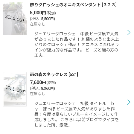
飾りクロッシェのオニキスペンダント
[
３２３
]
5,000
円
(税別)
(
税込
:
5,500
)
円
在庫なし
ジュエリークロッシェ 中級 ビーズ展で人気
がありました作品です！ 刺繍のような出来上
がりのクロッシェ作品！ オニキスに流れるラ
インが魅力的な作品です。 ビーズと編み方の
工夫…
雨の森のネックレス
[
521
]
7,600
円
(税別)
(
税込
:
8,360
)
円
在庫なし
ジュエリークロッシェ 初級 タイトル ｂ
ｙ ぽっぽ ビーズ展で人気がありました作
品！今度は夏らしいブルーをイメージして作
成しました。 こちらは以前ブログでクイズを
しました所、素敵…