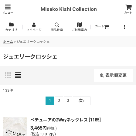
Misako Kishi Collection
メニュー
カート
カート
カテゴリ
マイページ
商品検索
ご利用案内
ホーム
>
ジュエリークロッシェ
ジュエリークロッシェ
表示順変更
閉じる
133
件
サブカテゴリ
:
1
2
3
次
»
表示数
:
ペチュニアの2Wayネックレス
[
1185
]
3,465
円
(税別)
(
税込
:
3,812
)
円