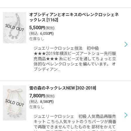
オブシディアンとオニキスのペレンクロッシェネ
ックレス
[
1162
]
5,500
円
(税別)
(
税込
:
6,050
)
円
在庫なし
ジュエリークロッシェ技法 初中級
★★★2019年横浜ビーズアートショー先行販
売商品★★★ 糸にビーズを通してちょっと立
体的なペレンクロッシェを編んでいます。 オ
ブシディアン…
雪の森のネックレスNEW
[
302-2018
]
7,800
円
(税別)
(
税込
:
8,580
)
円
在庫なし
ジュエリークロッシェ 初級 人気商品再販売
キット こちら人気キットのうちパーツが廃番
で再販できませんでしたものを 部材をかえて