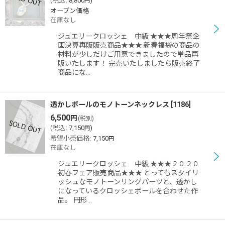
(
税込
:
8,800
)
円
オープン価格
在庫なし
ジュエリークロッシェ 中級 ★★★周年祭企
画決算再販販売商品★★★ 新春福袋の商品の
材料が少しだけご用意できましたので単品再
販いたします！ 完売いたしましたら販売終了
商品にな…
透かしボールのモノトーンネックレス
[
1186
]
6,500
円
(税別)
(
税込
:
7,150
)
円
希望小売価格
:
7,150
円
在庫なし
ジュエリークロッシェ 中級 ★★★２０２０
初春フェア販売商品★★★ とってもスタイリ
ッシュなモノトーンリングパーツと、透かし
になっているクロッシェボールを合わせた作
品。 円形…