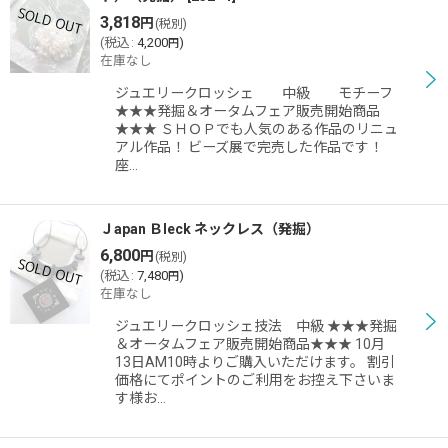
3,818
円
(税別)
(
税込
:
4,200
)
円
在庫なし
ジュエリークロッシェ 中級 モチーフ
★★★発掘＆オータムフェア販売開始商品
★★★ ＳＨＯＰでも人気のある作品のリニュ
アル作品！ ビーズ展で完売した作品です！
座…
Ｊapan Ｂleck ネックレス（発掘）
6,800
円
(税別)
(
税込
:
7,480
)
円
在庫なし
ジュエリークロッシェ技法 中級 ★★★発掘
＆オータムフェア販売開始商品★★★ 10月
13日AM10時よりご購入いただけます。 割引
価格にてポイントのご利用をお控え下さいま
す様お…