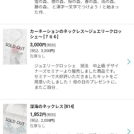
雪の森、夜の森、桜の森、春の森、雨の森、
藤の森、 と漢字一文字でつけよう！と始まっ
た作…
カーネーションのネックレス〜ジュエリークロッ
シェ〜
[
７８６
]
3,000
円
(税別)
(
税込
:
3,300
)
円
在庫なし
ジュエリークロッシェ 技法 中上級 デザイ
ナーズセミナーより販売しました商品です。
セミナーで大好評いただきましたキットをご
用意いたしました！ 母の日のプレゼントに、
またご自分…
深海のネックレス
[
814
]
1,852
円
(税別)
(
税込
:
2,038
)
円
在庫なし