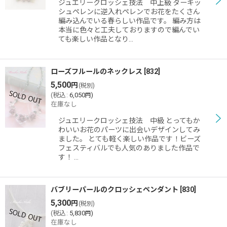
ジュエリークロッシェ技法 中上級 ターキッ
シュペレンに逆入れペレンでお花をたくさん
編み込んでいる春らしい作品です。 編み方は
本当に色々と工夫しておりますので編んでい
ても楽しい作品となり…
ローズフルールのネックレス
[
832
]
5,500
円
(税別)
(
税込
:
6,050
)
円
在庫なし
ジュエリークロッシェ技法 中級 とってもか
わいいお花のパーツに出会いデザインしてみ
ました。 とても軽く楽しい作品です！ビーズ
フェスティバルでも人気のありました作品で
す！ …
バブリーパールのクロッシェペンダント
[
830
]
5,300
円
(税別)
(
税込
:
5,830
)
円
在庫なし