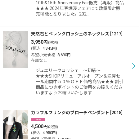
10th&15th Anniversary Fair販売（再販）商品
★★★ 2024年春爛漫フェアにて数量限定販
売可能となりました。202…
天然石とペレンクロッシェのネックレス
[
1217
]
3,950
円
(税別)
(
税込
:
4,345
)
円
希望小売価格
:
8,690
円
在庫なし
ジュエリークロッシェ 〜初級〜
★★★SHOPリニューアルオープン＆決算セ
ール期間中５０％ＯＦＦ価格商品★★★ 割引
商品につきポイントのご使用をお控えくださ
いますようお願いいたします…
カラフルフリンジのブローチペンダント
[
2018
]
4,500
円
(税別)
(
税込
:
4,950
)
円