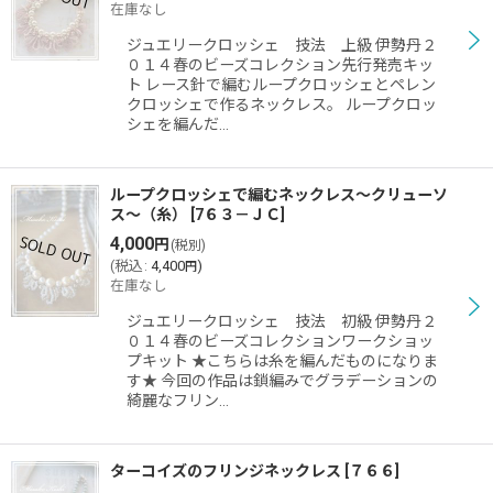
在庫なし
ジュエリークロッシェ 技法 上級 伊勢丹２
０１４春のビーズコレクション先行発売キッ
ト レース針で編むループクロッシェとペレン
クロッシェで作るネックレス。 ループクロッ
シェを編んだ…
ループクロッシェで編むネックレス〜クリューソ
ス〜（糸）
[
7６３－ＪＣ
]
4,000
円
(税別)
(
税込
:
4,400
)
円
在庫なし
ジュエリークロッシェ 技法 初級 伊勢丹２
０１４春のビーズコレクションワークショッ
プキット ★こちらは糸を編んだものになりま
す★ 今回の作品は鎖編みでグラデーションの
綺麗なフリン…
ターコイズのフリンジネックレス
[
７６６
]