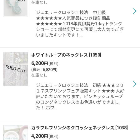
在庫なし
ジュエリークロッシェ技法 中上級
★★★★★★人気商品につき復刻商品
★★★★★★ 2018年夏伊勢丹1dayトランク
ショーにて部材変更にて再販し大人気でござ
いましたキットです！ …
ホワイトループのネックレス
[
1050
]
6,200
円
(税別)
(
税込
:
6,820
)
円
在庫なし
ジュエリークロッシェ技法 初級 ★★★２０
１７スプリングフェア販売キット★★★ 大好
評いただいております、ピンキッシュループ
のロングネックレスのお色違いができまし
た！ ホワ…
カラフルフリンジのクロッシェネックレス
[
1038
]
4,200
円
(税別)