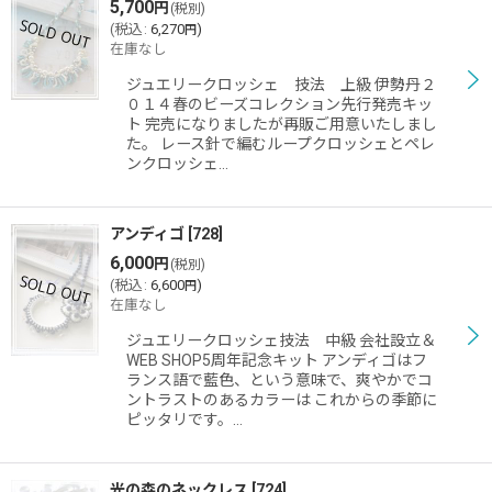
5,700
円
(税別)
(
税込
:
6,270
)
円
在庫なし
ジュエリークロッシェ 技法 上級 伊勢丹２
０１４春のビーズコレクション先行発売キッ
ト 完売になりましたが再販ご用意いたしまし
た。 レース針で編むループクロッシェとペレ
ンクロッシェ…
アンディゴ
[
728
]
6,000
円
(税別)
(
税込
:
6,600
)
円
在庫なし
ジュエリークロッシェ技法 中級 会社設立＆
WEB SHOP5周年記念キット アンディゴはフ
ランス語で藍色、という意味で、爽やかでコ
ントラストのあるカラーは これからの季節に
ピッタリです。…
光の森のネックレス
[
724
]