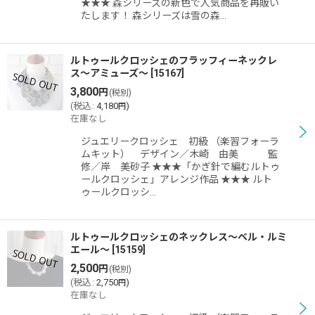
★★★ 森シリーズの新色で人気商品を再販い
たします！ 森シリーズは雪の森…
ルトゥールクロッシェのフラッフィーネックレ
ス〜アミューズ〜
[
15167
]
3,800
円
(税別)
(
税込
:
4,180
)
円
在庫なし
ジュエリークロッシェ 初級 （楽習フォーラ
ムキット） デザイン／木崎 由美 監
修／岸 美砂子 ★★★「かぎ針で編むルトゥ
ールクロッシェ」アレンジ作品 ★★★ ルト
ゥールクロッシ…
ルトゥールクロッシェのネックレス〜ベル・ルミ
エール〜
[
15159
]
2,500
円
(税別)
(
税込
:
2,750
)
円
在庫なし