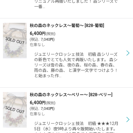
リニュアル再販いたしました！ 森シリーズで
一番…
秋の森のネックレス〜葡萄〜
[
828-葡萄
]
6,400
円
(税別)
(
税込
:
7,040
)
円
在庫なし
ジュエリークロッシェ技法 初級 森シリーズ
の新色でとても人気で再販いたします。 森シ
リーズは雪の森、夜の森、桜の森、春の森、
雨の森、藤の森、 と漢字一文字でつけよう！
と始まった作…
秋の森のネックレス〜ベリー〜
[
828-ベリー
]
6,400
円
(税別)
(
税込
:
7,040
)
円
在庫なし
ジュエリークロッシェ技法 初級 ★★★12月
5日（水）夜9時より再々販開始いたします。