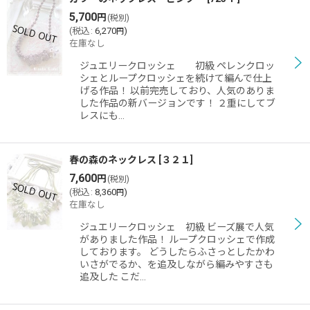
5,700
円
(税別)
(
税込
:
6,270
)
円
在庫なし
ジュエリークロッシェ 初級 ペレンクロッ
シェとループクロッシェを続けて編んで仕上
げる作品！ 以前完売しており、人気のありま
した作品の新バージョンです！ ２重にしてブ
レスにも…
春の森のネックレス
[
３２１
]
7,600
円
(税別)
(
税込
:
8,360
)
円
在庫なし
ジュエリークロッシェ 初級 ビーズ展で人気
がありました作品！ ループクロッシェで作成
しております。 どうしたらふさっとしたかわ
いさがでるか、を追及しながら編みやすさも
追及した こだ…