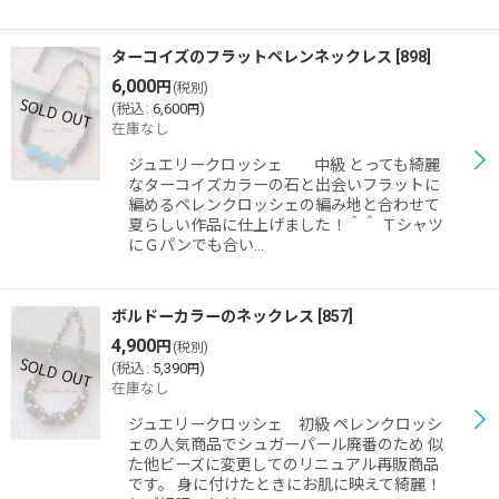
ターコイズのフラットペレンネックレス
[
898
]
6,000
円
(税別)
(
税込
:
6,600
)
円
在庫なし
ジュエリークロッシェ 中級 とっても綺麗
なターコイズカラーの石と出会いフラットに
編めるペレンクロッシェの編み地と合わせて
夏らしい作品に仕上げました！＾＾ Ｔシャツ
にＧパンでも合い…
ボルドーカラーのネックレス
[
857
]
4,900
円
(税別)
(
税込
:
5,390
)
円
在庫なし
ジュエリークロッシェ 初級 ペレンクロッシ
ェの人気商品でシュガーパール廃番のため 似
た他ビーズに変更してのリニュアル再販商品
です。 身に付けたときにお肌に映えて綺麗！