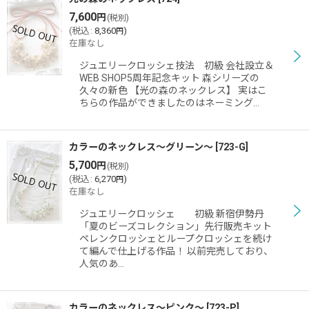
7,600
円
(税別)
(
税込
:
8,360
)
円
在庫なし
ジュエリークロッシェ技法 初級 会社設立＆
WEB SHOP5周年記念キット 森シリーズの
久々の新色 【光の森のネックレス】 実はこ
ちらの作品ができましたのはネーミング…
カラーのネックレス〜グリーン〜
[
723-G
]
5,700
円
(税別)
(
税込
:
6,270
)
円
在庫なし
ジュエリークロッシェ 初級 新宿伊勢丹
「夏のビーズコレクション」先行販売キット
ペレンクロッシェとループクロッシェを続け
て編んで仕上げる作品！ 以前完売しており、
人気のあ…
カラーのネックレス〜ピンク〜
[
723-P
]