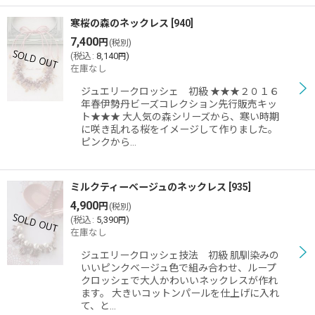
寒桜の森のネックレス
[
940
]
7,400
円
(税別)
(
税込
:
8,140
)
円
在庫なし
ジュエリークロッシェ 初級 ★★★２０１６
年春伊勢丹ビーズコレクション先行販売キッ
ト★★★ 大人気の森シリーズから、寒い時期
に咲き乱れる桜をイメージして作りました。
ピンクから…
ミルクティーベージュのネックレス
[
935
]
4,900
円
(税別)
(
税込
:
5,390
)
円
在庫なし
ジュエリークロッシェ技法 初級 肌馴染みの
いいピンクベージュ色で組み合わせ、ループ
クロッシェで大人かわいいネックレスが作れ
ます。 大きいコットンパールを仕上げに入れ
て、と…