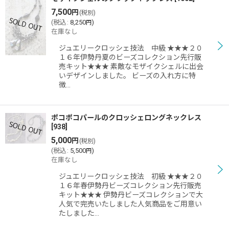
7,500
円
(税別)
(
税込
:
8,250
)
円
在庫なし
ジュエリークロッシェ技法 中級 ★★★２０
１６年伊勢丹夏のビーズコレクション先行販
売キット★★★ 素敵なモザイクシェルに出会
いデザインしました。 ビーズの入れ方に特
徴…
ポコポコパールのクロッシェロングネックレス
[
938
]
5,000
円
(税別)
(
税込
:
5,500
)
円
在庫なし
ジュエリークロッシェ技法 初級 ★★★２０
１６年春伊勢丹ビーズコレクション先行販売
キット★★★ 伊勢丹ビーズコレクションで大
人気で完売いたしました人気商品をご用意い
たしました…