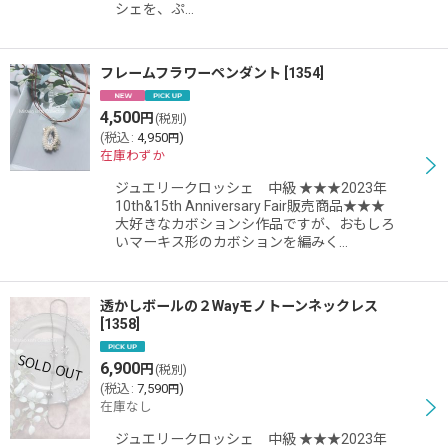
シェを、ぷ…
フレームフラワーペンダント
[
1354
]
4,500
円
(税別)
(
税込
:
4,950
)
円
在庫わずか
ジュエリークロッシェ 中級 ★★★2023年
10th&15th Anniversary Fair販売商品★★★
大好きなカボションシ作品ですが、おもしろ
いマーキス形のカボションを編みく…
透かしボールの２Wayモノトーンネックレス
[
1358
]
6,900
円
(税別)
(
税込
:
7,590
)
円
在庫なし
ジュエリークロッシェ 中級 ★★★2023年