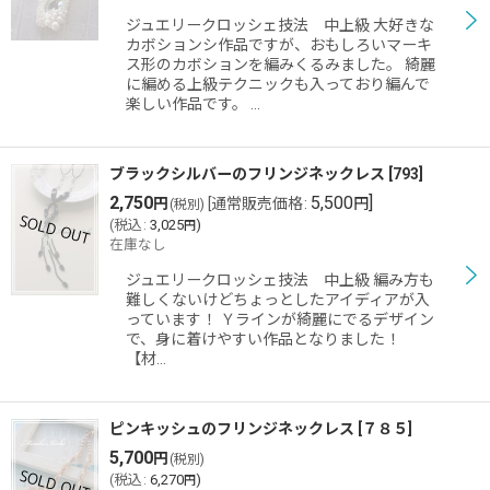
ジュエリークロッシェ技法 中上級 大好きな
カボションシ作品ですが、おもしろいマーキ
ス形のカボションを編みくるみました。 綺麗
に編める上級テクニックも入っており編んで
楽しい作品です。 …
ブラックシルバーのフリンジネックレス
[
793
]
2,750
5,500
]
円
[
通常販売価格
:
円
(税別)
(
税込
:
3,025
)
円
在庫なし
ジュエリークロッシェ技法 中上級 編み方も
難しくないけどちょっとしたアイディアが入
っています！ Ｙラインが綺麗にでるデザイン
で、身に着けやすい作品となりました！
【材…
ピンキッシュのフリンジネックレス
[
７８５
]
5,700
円
(税別)
(
税込
:
6,270
)
円