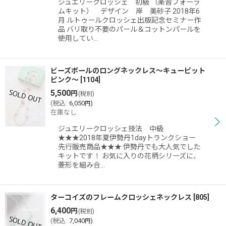
ジュエリークロッシェ 初級 （楽習フォーラ
ムキット） デザイン 岸 美砂子 2018年6
月 ルトゥールクロッシェ出版記念セミナー作
品 バリ取り不要のパール＆コットンパールを
使用してい…
ビーズボールのロングネックレス〜キューピット
ピンク〜
[
1104
]
5,500
円
(税別)
(
税込
:
6,050
)
円
在庫なし
ジュエリークロッシェ技法 中級
★★★2018年夏伊勢丹1dayトランクショー
先行販売商品★★★ 伊勢丹でも大人気でした
キットです！ お気に入りの花柄シリーズに、
菱形を組み合…
ターコイズのフレームクロッシェネックレス
[
805
]
6,400
円
(税別)
(
税込
:
7,040
)
円