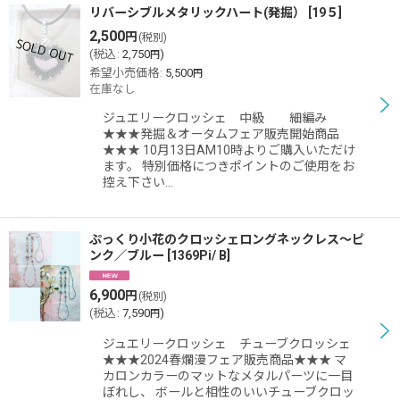
リバーシブルメタリックハート(発掘）
[
19５
]
2,500
円
(税別)
(
税込
:
2,750
)
円
希望小売価格
:
5,500
円
在庫なし
ジュエリークロッシェ 中級 細編み
★★★発掘＆オータムフェア販売開始商品
★★★ 10月13日AM10時よりご購入いただけ
ます。 特別価格につきポイントのご使用をお
控え下さい…
ぷっくり小花のクロッシェロングネックレス〜ピ
ンク／ブルー
[
1369Pi/ B
]
6,900
円
(税別)
(
税込
:
7,590
)
円
ジュエリークロッシェ チューブクロッシェ
★★★2024春爛漫フェア販売商品★★★ マ
カロンカラーのマットなメタルパーツに一目
ぼれし、 ボールと相性のいいチューブクロッ