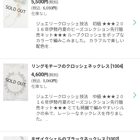
5,500
円
(税別)
(
税込
:
6,050
)
円
在庫なし
ジュエリークロッシェ技法 初級 ★★★２０
１６年伊勢丹夏のビーズコレクション先行販
売キット★★★ ループクロッシェをポップな
カラーで編みこみました。 カラフルで楽しい
配色を…
リングモチーフのクロッシェネックレス
[
1004
]
4,600
円
(税別)
(
税込
:
5,060
)
円
在庫なし
ジュエリークロッシェ技法 中級 ★★★２０
１６年伊勢丹夏のビーズコレクション先行販
売キット★★★ とても綺麗で編みやすいシル
クの糸で、レーシーなネックレスを作りまし
た。 …
モザイクシェルのブラックネックレス
[
1002
]