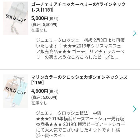
ゴーチェリアチェッカーベリーのYラインネック
レス
[
1181
]
5,000
円
(税別)
(
税込
:
5,500
)
円
在庫なし
ジュエリークロッシェ 初級 2月3日より再販
いたします！ ★★★2019年クリスマスフェ
ア販売商品★★★ ゴーチェリアチェッカーベ
リーの実のようなころころしたビーズと …
マリンカラーのクロッシェカボションネックレス
[
1165
]
4,600
円
(税別)
(
税込
:
5,060
)
円
在庫なし
ジュエリークロッシェ技法 中級
★★★2019年横浜ビーズアートショー先行販
売商品★★★ 2019年横浜ビーズアートショー
にて大人気でございましたキットです！ 横
浜〜夏〜のイ…