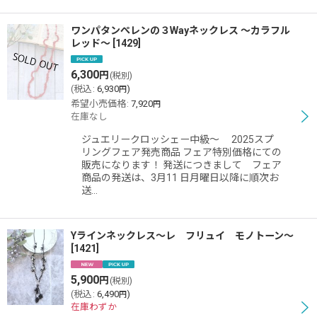
ワンパタンぺレンの３Wayネックレス 〜カラフル
レッド〜
[
1429
]
6,300
円
(税別)
(
税込
:
6,930
)
円
希望小売価格
:
7,920
円
在庫なし
ジュエリークロッシェー中級〜 2025スプ
リングフェア発売商品 フェア特別価格にての
販売になります！ 発送につきまして フェア
商品の発送は、3月11 日月曜日以降に順次お
送…
Yラインネックレス〜レ フリュイ モノトーン〜
[
1421
]
5,900
円
(税別)
(
税込
:
6,490
)
円
在庫わずか