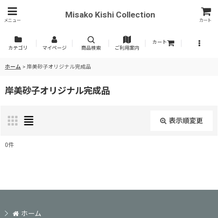
Misako Kishi Collection
メニュー
カート
カート
カテゴリ
マイページ
商品検索
ご利用案内
ホーム
>
岸美砂子オリジナル完成品
岸美砂子オリジナル完成品
表示順変更
閉じる
0
件
表示数
:
並び順
:
ホーム