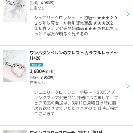
(
税込
:
4,950
)
円
在庫なし
ジュエリークロッシェ 〜初級〜 ★★★２０
２５年決算セール特別販売商品 ★★★2021
年初春フェア発売開始商品★★★ お色はちょ
っとお写真が明るく見えるの…
ワンパタンぺレンのブレス 〜カラフルレッド〜
[
1428
]
3,600
円
(税別)
(
税込
:
3,960
)
円
在庫なし
ジュエリークロッシェー中級〜 2025スプ
リングフェア発売商品 発送につきまして フ
ェア商品の発送は、3月11日月曜日以降に順
次お送りさせていただきますので 日時ご指定
ございます…
ワインフラワーブローチ（復刻）
[
816
]