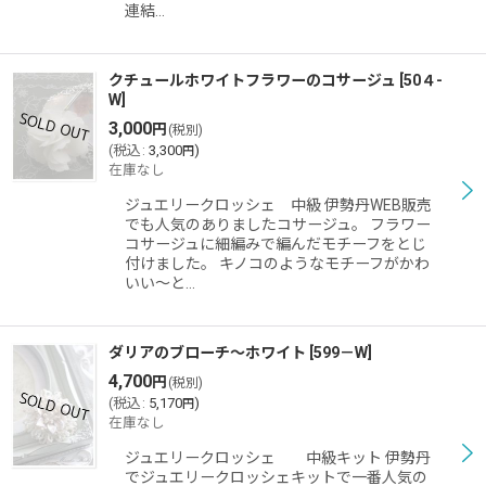
連結…
クチュールホワイトフラワーのコサージュ
[
50４-
W
]
3,000
円
(税別)
(
税込
:
3,300
)
円
在庫なし
ジュエリークロッシェ 中級 伊勢丹WEB販売
でも人気のありましたコサージュ。 フラワー
コサージュに細編みで編んだモチーフをとじ
付けました。 キノコのようなモチーフがかわ
いい〜と…
ダリアのブローチ〜ホワイト
[
599－W
]
4,700
円
(税別)
(
税込
:
5,170
)
円
在庫なし
ジュエリークロッシェ 中級キット 伊勢丹
でジュエリークロッシェキットで一番人気の