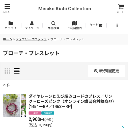
Misako Kishi Collection
メニュー
カート
カート
カテゴリ
マイページ
商品検索
ご利用案内
ホーム
>
ジュエリークロッシェ
>
ブローチ・ブレスレット
ブローチ・ブレスレット
表示順変更
閉じる
21
件
表示数
:
ダイヤレーンとえび編みコードのブレス／リン
グ〜ローズピンク（オンライン講習会対象商品）
[
1451ーRP／1468－RP
]
並び順
:
2,900
円
(税別)
(
税込
:
3,190
)
円