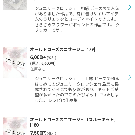
ジュエリークロッシェ 初級 ビーズ展で人気
がありました作品で、身に着けやすいアイテ
ムのラリエッタとコーディネイトできます。
きらきらフラワーがポイントの作品です。 ク
リッカーでサ…
オールドローズのコサージュ
[
179
]
6,000
円
(税別)
(
税込
:
6,600
)
円
在庫なし
ジュエリークロッシェ 上級 ビーズで作る
はじめてのジュエリークロッシェ作品集に掲
載されてからとても反響があり、キットご希
望が多かったのでこのたびキットにいたしま
した。 レシピは作品集…
オールドローズのコサージュ（スルーキット）
[
180
]
7,500
円
(税別)