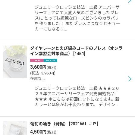
絞り込む
ジュエリークロッシェ技法 上級 アニバーサ
リーフェアにて大変人気のございましたブレ
スに とっても綺麗なローズピンクのカラバリ
を作りました！ またブレスにつなぐとチョー
カーにもなるリ…
ダイヤレーンとえび編みコードのブレス（オンラ
イン講習会対象商品）
[
1451
]
3,600
円
(税別)
(
税込
:
3,960
)
円
在庫なし
ジュエリークロッシェ技法 上級 ★★★２０
２５年アニバーサリーフェア発売開始商品
★★★ ＊こちらは初回ロットになります。新
カラーとは糸が若干変わります。 デザイン…
葡萄の囁き（発掘）
[
2021ＷＬＪＰ
]
4,500
円
(税別)