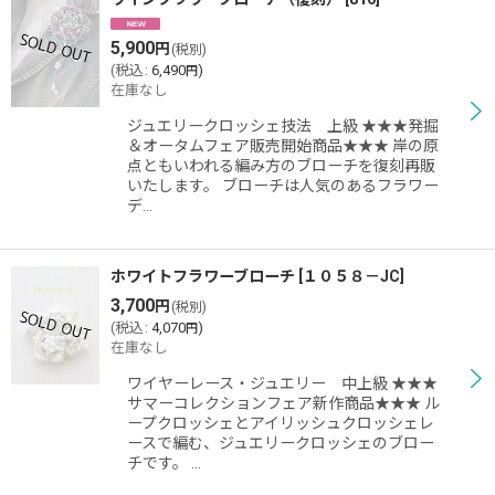
5,900
円
(税別)
(
税込
:
6,490
)
円
在庫なし
ジュエリークロッシェ技法 上級 ★★★発掘
＆オータムフェア販売開始商品★★★ 岸の原
点ともいわれる編み方のブローチを復刻再販
いたします。 ブローチは人気のあるフラワー
デ…
ホワイトフラワーブローチ
[
１０５８－JC
]
3,700
円
(税別)
(
税込
:
4,070
)
円
在庫なし
ワイヤーレース・ジュエリー 中上級 ★★★
サマーコレクションフェア新作商品★★★ ル
ープクロッシェとアイリッシュクロッシェレ
ースで編む、ジュエリークロッシェのブロー
チです。 …