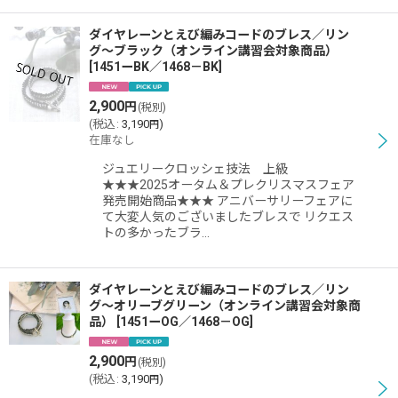
ダイヤレーンとえび編みコードのブレス／リン
グ〜ブラック（オンライン講習会対象商品）
[
1451ーBK／1468－BK
]
2,900
円
(税別)
(
税込
:
3,190
)
円
在庫なし
ジュエリークロッシェ技法 上級
★★★2025オータム＆プレクリスマスフェア
発売開始商品★★★ アニバーサリーフェアに
て大変人気のございましたブレスで リクエス
トの多かったブラ…
ダイヤレーンとえび編みコードのブレス／リン
グ〜オリーブグリーン（オンライン講習会対象商
品）
[
1451ーOG／1468－OG
]
2,900
円
(税別)
(
税込
:
3,190
)
円