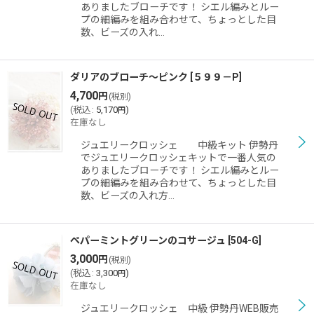
ありましたブローチです！ シエル編みとルー
プの細編みを組み合わせて、ちょっとした目
数、ビーズの入れ…
ダリアのブローチ〜ピンク
[
５９９－P
]
4,700
円
(税別)
(
税込
:
5,170
)
円
在庫なし
ジュエリークロッシェ 中級キット 伊勢丹
でジュエリークロッシェキットで一番人気の
ありましたブローチです！ シエル編みとルー
プの細編みを組み合わせて、ちょっとした目
数、ビーズの入れ方…
ペパーミントグリーンのコサージュ
[
504-G
]
3,000
円
(税別)
(
税込
:
3,300
)
円
在庫なし
ジュエリークロッシェ 中級 伊勢丹WEB販売