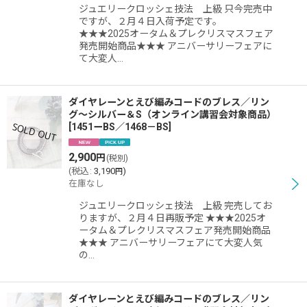
ジュエリークロッシェ技法 上級 只今完売中
ですが、２月４日入荷予定です。
★★★2025オータム＆プレクリスマスフェア
発売開始商品★★★ アニバーサリーフェアに
て大変人…
ダイヤレーンとえび編みコードのブレス／リン
グ〜シルバー＆S（オンライン講習会対象商品）
[
1451ーBS／1468－BS
]
2,900
円
(税別)
(
税込
:
3,190
)
円
在庫なし
ジュエリークロッシェ技法 上級 完売してお
りますが、２月４日再販予定 ★★★2025オ
ータム＆プレクリスマスフェア発売開始商品
★★★ アニバーサリーフェアにて大変人気
の…
ダイヤレーンとえび編みコードのブレス／リン