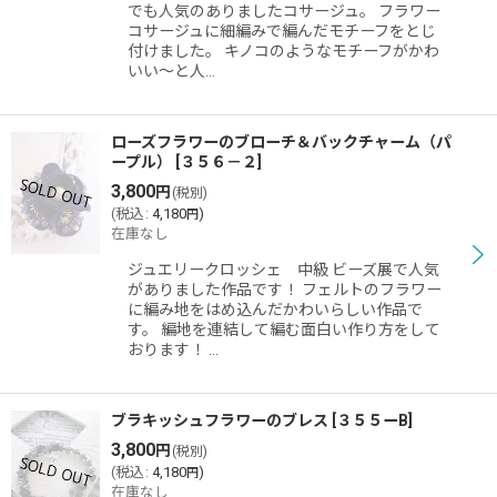
でも人気のありましたコサージュ。 フラワー
コサージュに細編みで編んだモチーフをとじ
付けました。 キノコのようなモチーフがかわ
いい〜と人…
ローズフラワーのブローチ＆バックチャーム（パ
ープル）
[
３５６－２
]
3,800
円
(税別)
(
税込
:
4,180
)
円
在庫なし
ジュエリークロッシェ 中級 ビーズ展で人気
がありました作品です！ フェルトのフラワー
に編み地をはめ込んだかわいらしい作品で
す。 編地を連結して編む面白い作り方をして
おります！ …
ブラキッシュフラワーのブレス
[
３５５ーB
]
3,800
円
(税別)
(
税込
:
4,180
)
円
在庫なし