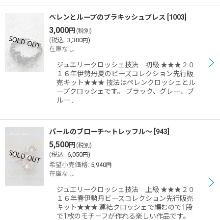
ペレンとループのブラキッシュブレス
[
1003
]
3,000
円
(税別)
(
税込
:
3,300
)
円
在庫なし
ジュエリークロッシェ技法 初級 ★★★２０
１６年伊勢丹夏のビーズコレクション先行販
売キット★★★ 技法はペレンクロッシェとル
ープクロッシェです。 ブラック、グレー、ブ
ルー…
パールのブローチ〜トレッフル〜
[
943
]
5,500
円
(税別)
(
税込
:
6,050
)
円
希望小売価格
:
5,940
円
在庫なし
ジュエリークロッシェ技法 上級 ★★★２０
１６年春伊勢丹ビーズコレクション先行販売
キット★★★ 連結クロッシェで編むので1段
で1枚のモチーフが作れる楽しい作品です。