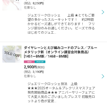
(
税込
:
8,250
)
円
在庫なし
ジュエリークロッシェ 上級 ★とてもご要
望の多かったスルーキットです！ 約2時間
かかるビーズ通しができております！ フリ
ンジ部分のみお通しください。 ビーズで作る
はじめてのジュエ…
ダイヤレーンとえび編みコードのブレス／ブルー
メタリック新（オンライン講習会対象商品）
[
1451ーBM新／1468－BM新
]
2,900
円
(税別)
(
税込
:
3,190
)
円
在庫なし
ジュエリークロッシェ技法 上級
★★★2025オータム＆プレクリスマスフェア
発売開始商品★★★ アニバーサリーフェアに
て大変人気のございましたブレスで 初販売ロ
ットより色が変更…