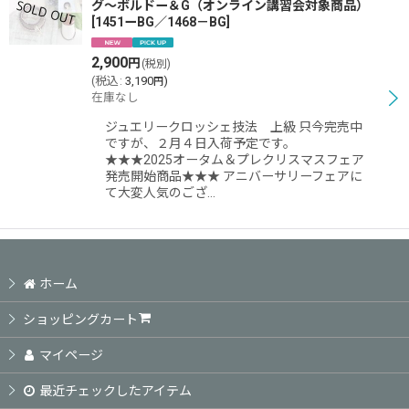
グ〜ボルドー＆G（オンライン講習会対象商品）
[
1451ーBG／1468－BG
]
2,900
円
(税別)
(
税込
:
3,190
)
円
在庫なし
ジュエリークロッシェ技法 上級 只今完売中
ですが、２月４日入荷予定です。
★★★2025オータム＆プレクリスマスフェア
発売開始商品★★★ アニバーサリーフェアに
て大変人気のござ…
ホーム
ショッピングカート
マイページ
最近チェックしたアイテム