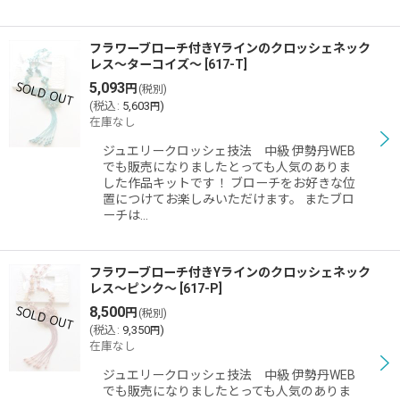
フラワーブローチ付きYラインのクロッシェネック
レス〜ターコイズ〜
[
617-T
]
5,093
円
(税別)
(
税込
:
5,603
)
円
在庫なし
ジュエリークロッシェ技法 中級 伊勢丹WEB
でも販売になりましたとっても人気のありま
した作品キットです！ ブローチをお好きな位
置につけてお楽しみいただけます。 またブロ
ーチは…
フラワーブローチ付きYラインのクロッシェネック
レス〜ピンク〜
[
617-P
]
8,500
円
(税別)
(
税込
:
9,350
)
円
在庫なし
ジュエリークロッシェ技法 中級 伊勢丹WEB
でも販売になりましたとっても人気のありま