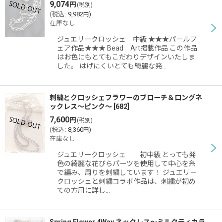
9,074
円
(税別)
(
税込
:
9,982
)
円
在庫なし
ジュエリークロッシェ 中級 ★★★パールフ
ェア作品★★★ Bead Art掲載作品 この作品
はお色にもとてもこだわりデザインいたしま
した。 はげにくいとても綺麗な発…
刺繍とクロッシェフラワーのブローチ＆ロングネ
ックレス〜ピンク〜
[
682
]
7,600
円
(税別)
(
税込
:
8,360
)
円
在庫なし
ジュエリークロッシェ 初中級 とっても発
色の綺麗な花びらパーツを使用して中心を糸
で編み、周りを刺繍しています！ ジュエリー
クロッシェと刺繍コラボ作品は、刺繍が初め
ての方用に詳し…