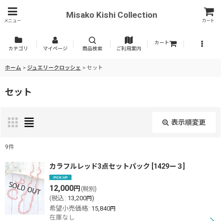
Misako Kishi Collection
メニュー
カート
カート
カテゴリ
マイページ
商品検索
ご利用案内
ホーム
>
ジュエリークロッシェ
>
セット
セット
表示順変更
閉じる
9
件
表示数
:
カラフルレッド3点セットパック
[
1429ー３
]
12,000
円
(税別)
並び順
:
(
税込
:
13,200
)
円
希望小売価格
:
15,840
円
在庫なし