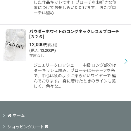
した作品キットです！ ブローチをお好きな位
置につけてお楽しみいただけます。 またブロ
ーチは留め…
パウダーホワイトのロングネックレス＆ブローチ
[
３２６
]
12,000
円
(税別)
(
税込
:
13,200
)
円
在庫なし
ジュエリークロッシェ 中級 ロング部分は
ターキッシュ編み、ブローチはモチーフを糸
で、中心は糸のように柔らかいワイヤーで 編
んでおります。 身に着けたときのラインも美
しく、色々な…
ホーム
ショッピングカート