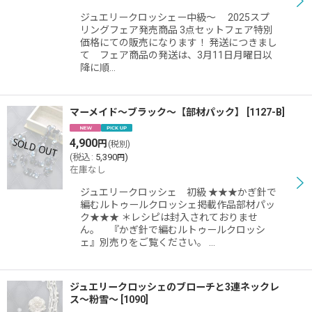
絞り込む
ジュエリークロッシェー中級〜 2025スプ
リングフェア発売商品 3点セットフェア特別
価格にての販売になります！ 発送につきまし
て フェア商品の発送は、3月11日月曜日以
降に順…
マーメイド〜ブラック〜【部材パック】
[
1127-B
]
4,900
円
(税別)
(
税込
:
5,390
)
円
在庫なし
ジュエリークロッシェ 初級 ★★★かぎ針で
編むルトゥールクロッシェ掲載作品部材パッ
ク★★★ ＊レシピは封入されておりませ
ん。 『かぎ針で編むルトゥールクロッシ
ェ』別売りをご覧ください。 …
ジュエリークロッシェのブローチと3連ネックレ
ス〜粉雪〜
[
1090
]