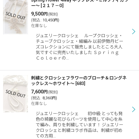
Spring Flower 4Way ネックレス〜ミルクティカラ
ー〜
[
２１７－O
]
9,500
円
(税別)
(
税込
:
10,450
)
円
在庫なし
ジュエリークロッシェ ループクロッシェ・
チューブクロッシェ・細編み 以前伊勢丹ビー
ズコレクションにて販売しましたところ大人
気ですぐに完売いたしました Ｓｐｒｉｎｇ
Ｃｏｌｏｅｒの…
刺繍とクロッシェフラワーのブローチ＆ロングネ
ックレス〜ホワイト〜
[
683
]
7,600
円
(税別)
(
税込
:
8,360
)
円
在庫なし
ジュエリークロッシェ 初中級 とっても発
色の綺麗な花びらパーツを使用して中心を糸
で編み、周りを刺繍しています！ ジュエリー
クロッシェと刺繍コラボ作品は、刺繍が初め
ての方用…