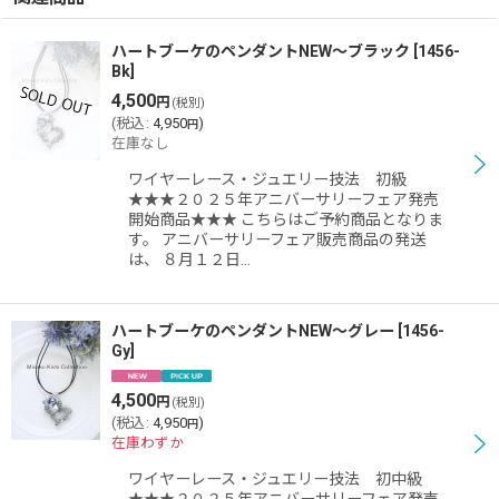
ハートブーケのペンダントNEW〜ブラック
[
1456-
Bk
]
4,500
円
(税別)
(
税込
:
4,950
)
円
在庫なし
ワイヤーレース・ジュエリー技法 初級
★★★２０２５年アニバーサリーフェア発売
開始商品★★★ こちらはご予約商品となりま
す。 アニバーサリーフェア販売商品の発送
は、 ８月１２日…
ハートブーケのペンダントNEW〜グレー
[
1456-
Gy
]
4,500
円
(税別)
(
税込
:
4,950
)
円
在庫わずか
ワイヤーレース・ジュエリー技法 初中級