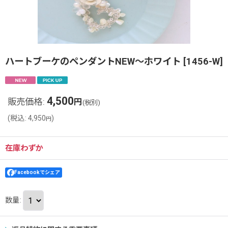
ハートブーケのペンダントNEW〜ホワイト
[
1456-W
]
4,500
販売価格
:
円
(税別)
(
税込
:
4,950
)
円
在庫わずか
Facebookでシェア
数量
: