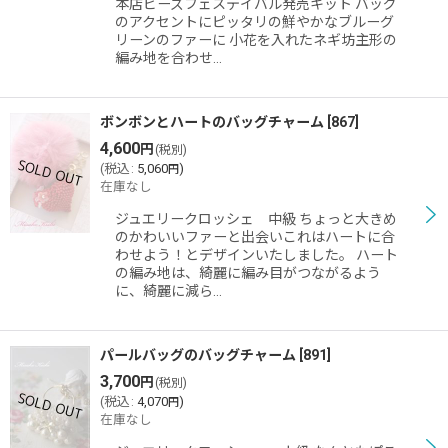
本店ビーズフェステイバル発売キット バッグ
絞り込む
のアクセントにピッタリの鮮やかなブルーグ
リーンのファーに 小花を入れたネギ坊主形の
編み地を合わせ…
ボンボンとハートのバッグチャーム
[
867
]
4,600
円
(税別)
(
税込
:
5,060
)
円
在庫なし
ジュエリークロッシェ 中級 ちょっと大きめ
のかわいいファーと出会いこれはハートに合
わせよう！とデザインいたしました。 ハート
の編み地は、綺麗に編み目がつながるよう
に、綺麗に減ら…
パールバッグのバッグチャーム
[
891
]
3,700
円
(税別)
(
税込
:
4,070
)
円
在庫なし