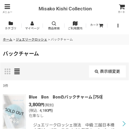
Misako Kishi Collection
メニュー
カート
カート
カテゴリ
マイページ
商品検索
ご利用案内
ホーム
>
ジュエリークロッシェ
>
バックチャーム
バックチャーム
表示順変更
閉じる
3
件
表示数
:
Blue Bon Bonのバックチャーム
[
750
]
3,800
円
(税別)
(
税込
:
4,180
)
円
並び順
:
在庫なし
ジュエリークロッシェ技法 中級 三越日本橋