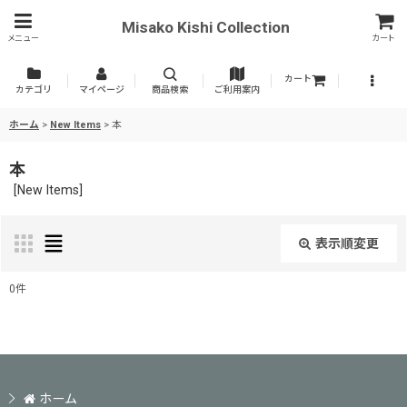
Misako Kishi Collection
メニュー
カート
カート
カテゴリ
マイページ
商品検索
ご利用案内
ホーム
>
New Items
>
本
本
[
New Items
]
表示順変更
閉じる
0
件
表示数
:
並び順
:
ホーム