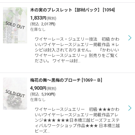
木の実のブレスレット【部材パック】
[
1094
]
1,833
円
(税別)
(
税込
:
2,017
)
円
在庫なし
ワイヤーレース・ジュエリー技法 初級 かわ
いいワイヤーレースジュエリー掲載作品 ＊レ
シピは封入されておりません。 『かわいい
ワイヤーレースジュエリー』別売りをご覧く
ださい。 ワイヤーは封…
梅花の舞〜黒梅のブローチ
[
1069－Ｂ
]
4,900
円
(税別)
(
税込
:
5,390
)
円
在庫なし
ワイヤーレースジュエリー 初級 ★★★かわ
いいワイヤーレースジュエリー掲載作品アレ
ンジ★★★ ★★★日本橋三越ビーズフェステ
ィバルワークショップ作品★★★ 日本橋三越
ビーズ…