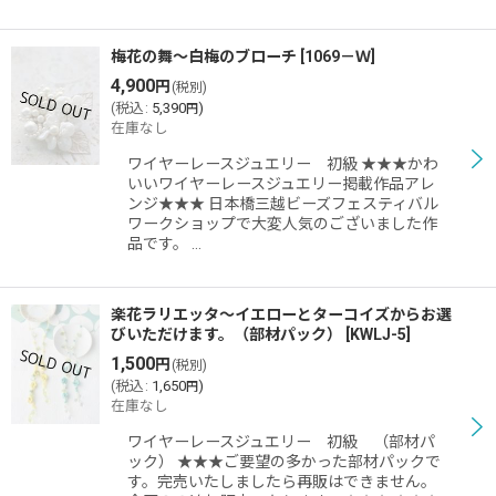
梅花の舞〜白梅のブローチ
[
1069－Ｗ
]
4,900
円
(税別)
(
税込
:
5,390
)
円
在庫なし
ワイヤーレースジュエリー 初級 ★★★かわ
いいワイヤーレースジュエリー掲載作品アレ
ンジ★★★ 日本橋三越ビーズフェスティバル
ワークショップで大変人気のございました作
品です。 …
楽花ラリエッタ〜イエローとターコイズからお選
びいただけます。（部材パック）
[
KWLJ-5
]
1,500
円
(税別)
(
税込
:
1,650
)
円
在庫なし
ワイヤーレースジュエリー 初級 （部材パ
ック） ★★★ご要望の多かった部材パックで
す。完売いたしましたら再販はできません。