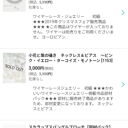
(
税込
:
5,390
)
円
在庫なし
ワイヤーレース・ジュエリー 初級
★★★2019年クリスマスフェア販売商品
★★★ ★この商品はワイヤーが入っておりま
せん。 ワイヤーは別売りをご利用くださいま
せ。 ヨーロピアン…
小花と葉の囁き ネックレス＆ピアス 〜ピン
ク・イエロー・ターコイズ・モノトーン
[
1153
]
3,000
円
(税別)
(
税込
:
3,300
)
円
在庫なし
ワイヤーレースジュエリー 初級 ★★★かわ
いいワイヤーレースジュエリー掲載作品部材
パック★★★ 部材に販売終了商品があります
ため、部材変更になっております。 ネックレ
スとピアス…
スカラップスパングルブローチ【部材パック】