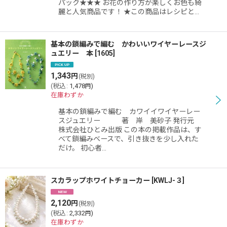
パック★★★ お花の作り方が楽しくお色も綺
麗と人気商品です！ ★この商品はレシピと…
基本の鎖編みで編む かわいいワイヤーレースジ
ュエリー 本
[
1605
]
1,343
円
(税別)
(
税込
:
1,478
)
円
在庫わずか
基本の鎖編みで編む カワイイワイヤーレー
スジュエリー 著 岸 美砂子 発行元
株式会社ひとみ出版 この本の掲載作品は、す
べて鎖編みベースで、引き抜きを少し入れた
だけ。 初心者…
スカラップホワイトチョーカー
[
KWLJ-３
]
2,120
円
(税別)
(
税込
:
2,332
)
円
在庫わずか