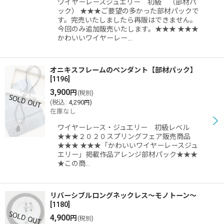
ワイヤーレースジュエリー 初級 （部材パ
絞り込む
ック） ★★★ご要望の多かった部材パックで
す。完売いたしましたら再販はできません。
今回のみ追加販売いたします。★★★ ★★★
かわいいワイヤーレー…
オニキスフレームのペンダント【部材パック】
[
1196
]
3,900
円
(税別)
(
税込
:
4,290
)
円
在庫なし
ワイヤーレース・ジュエリー 初級レベル
★★★２０２０スプリングフェア販売商品
★★★ ★★★「かわいいワイヤーレースジュ
エリー」掲載作品アレンジ部材パック★★★
★この商…
リバーシブルロングネックレス〜モノトーン〜
[
1180
]
4,900
円
(税別)