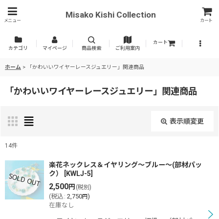
Misako Kishi Collection
メニュー
カート
カート
カテゴリ
マイページ
商品検索
ご利用案内
ホーム
>
「かわいいワイヤーレースジュエリー」関連商品
「かわいいワイヤーレースジュエリー」関連商品
表示順変更
閉じる
14
件
表示数
:
楽花ネックレス＆イヤリング〜ブルー〜(部材パッ
ク）
[
KWLJ-5
]
2,500
円
(税別)
並び順
:
(
税込
:
2,750
)
円
在庫なし