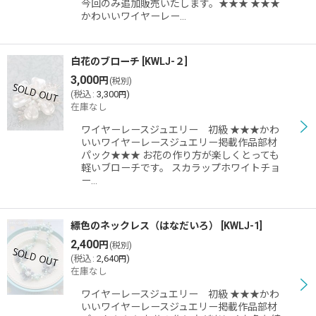
今回のみ追加販売いたします。★★★ ★★★
かわいいワイヤーレー…
白花のブローチ
[
KWLJ-２
]
3,000
円
(税別)
(
税込
:
3,300
)
円
在庫なし
ワイヤーレースジュエリー 初級 ★★★かわ
いいワイヤーレースジュエリー掲載作品部材
パック★★★ お花の作り方が楽しくとっても
軽いブローチです。 スカラップホワイトチョ
ー…
縹色のネックレス（はなだいろ）
[
KWLJ-1
]
2,400
円
(税別)
(
税込
:
2,640
)
円
在庫なし
ワイヤーレースジュエリー 初級 ★★★かわ
いいワイヤーレースジュエリー掲載作品部材