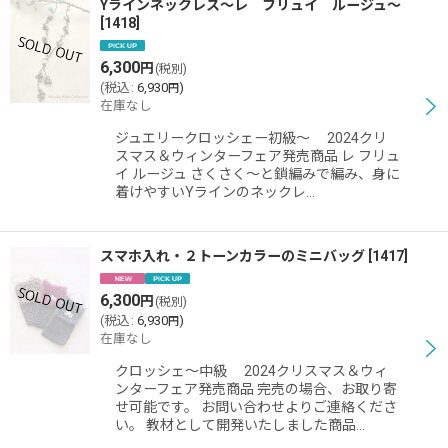
Yラインネックレス〜レ フリュイ ルージュ〜
[
1418
]
6,300
円
(税別)
(
税込
:
6,930
)
円
在庫なし
ジュエリークロッシェー初級〜 2024クリ
スマス＆ウィンターフェア発売商品 レ フリュ
イ ルージュ さくさく〜と鎖編みで編み、身に
着けやすいYラインのネックレ…
スマホ入れ・２トーンカラーのミニバッグ
[
1417
]
6,300
円
(税別)
(
税込
:
6,930
)
円
在庫なし
クロッシェ〜中級 2024クリスマス＆ウィ
ンターフェア発売商品 完売の場合、お取り寄
せ可能です。 お問い合わせよりご連絡くださ
い。 教材として開発いたしました商品…