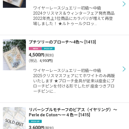
ワイヤーレースジュエリー初級〜中級
2024クリスマス＆ウィンターフェア発売商品
2022年売上1位商品にカラバリが増えて再登
場しました！ ★ルトゥールクロッ…
プチツリーのブローチ〜4色〜
[
1413
]
4,500
円
(税別)
(
税込
:
4,950
)
円
ワイヤーレースジュエリー初級〜中級
2025クリスマスフェアにてホワイトのみ再販
いたします ★ブローチ金具が従来は座金にブ
ローチピンを付ける形でしたが 座金つきブロ
ーチピンに…
リバーシブルモチーフのピアス（イヤリング）〜
Perle de Coton〜ー４色ー
[
1415
]
3,600
円
(税別)