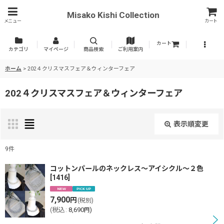
Misako Kishi Collection
メニュー
カート
カート
カテゴリ
マイページ
商品検索
ご利用案内
ホーム
>
202４クリスマスフェア＆ウィンターフェア
202４クリスマスフェア＆ウィンターフェア
表示順変更
閉じる
9
件
表示数
:
コットンパールのネックレス〜アイシクル〜２色
[
1416
]
並び順
:
7,900
円
(税別)
(
税込
:
8,690
)
円