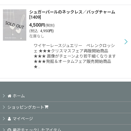
シュガーパールのネックレス／バッグチャーム
[
1409
]
4,500
円
(税別)
(
税込
:
4,950
)
円
在庫なし
ワイヤーレースジュエリー ペレンクロッシ
ェ ★★★クリスマスフェア再販開始商品
★★★ 画像がチェーンより若干細くなります
★★★発掘＆オータムフェア販売開始商品
★…
ホーム
ショッピングカート
マイページ
最近チェックしたアイテム