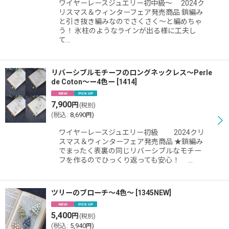
絞り込む
ワイヤーレースジュエリー初中級〜 2024ク
リスマス＆ウィンターフェア発売商品 鎖編み
と引き抜き編みなのでさくさく〜と編めちゃ
う！ 氷柱のようなラインが出る様に工夫し
て…
リバーシブルモチーフのロングネックレス〜Perle
de Coton〜ー4色ー
[
1414
]
7,900
円
(税別)
(
税込
:
8,690
)
円
ワイヤーレースジュエリー初級 2024クリ
スマス＆ウィンターフェア発売商品 ★鎖編み
でまったく表裏の同じリバーシブルなモチー
フを作るのでひっくり返っても安心！ …
ツリーのブローチ〜4色〜
[
1345NEW
]
5,400
円
(税別)
(
税込
:
5,940
)
円