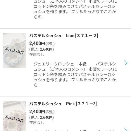
ュシュ （ご本人のコメント） 市販のレースに
絞り込む
コットン糸を編みつけてパステルカラーのシ
ュシュを作ります。 フリルたっぷりでこれか
らの…
パステルシュシュ blue
[
３７１－２
]
2,400
円
(税別)
(
税込
:
2,640
)
円
在庫なし
ジュエリークロッシェ 中級 パステルシ
ュシュ （ご本人のコメント） 市販のレースに
コットン糸を編みつけてパステルカラーのシ
ュシュを作ります。 フリルたっぷりでこれか
ら…
パステルシュシュ Pink
[
３７１－3
]
2,400
円
(税別)
(
税込
:
2,640
)
円
在庫なし