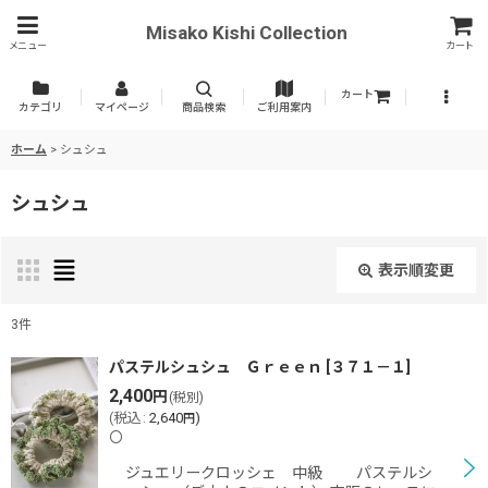
Misako Kishi Collection
メニュー
カート
カート
カテゴリ
マイページ
商品検索
ご利用案内
ホーム
>
シュシュ
シュシュ
表示順変更
閉じる
3
件
表示数
:
パステルシュシュ Ｇｒｅｅｎ
[
３７１－１
]
2,400
円
(税別)
(
税込
:
2,640
)
円
並び順
:
〇
ジュエリークロッシェ 中級 パステルシ