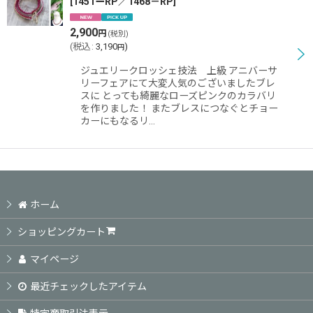
[
1451ーRP／1468－RP
]
2,900
円
(税別)
(
税込
:
3,190
)
円
ジュエリークロッシェ技法 上級 アニバーサ
リーフェアにて大変人気のございましたブレ
スに とっても綺麗なローズピンクのカラバリ
を作りました！ またブレスにつなぐとチョー
カーにもなるリ…
ホーム
ショッピングカート
マイページ
最近チェックしたアイテム