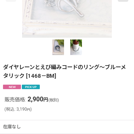
ダイヤレーンとえび編みコードのリング〜ブルーメ
タリック
[
1468－BM
]
2,900
販売価格
:
円
(税別)
(
税込
:
3,190
)
円
在庫なし