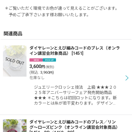
＊ご覧いただく環境でお色が違って見えることがございます。
予めご了承下さいます様お願いいたします。
関連商品
ダイヤレーンとえび編みコードのブレス（オンラ
イン講習会対象商品）
[
1451
]
3,600
円
(税別)
(
税込
:
3,960
)
円
在庫なし
ジュエリークロッシェ技法 上級 ★★★２０
２５年アニバーサリーフェア発売開始商品
★★★ ＊こちらは初回ロットになります。新
カラーとは糸が若干変わります。 デザイン…
ダイヤレーンとえび編みコードのブレス／リン
グ〜ローズピンク（オンライン講習会対象商品）