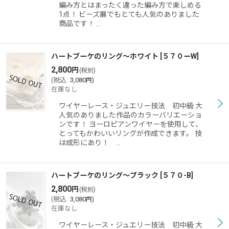
編み方とはまったく違った編み方で楽しめる
1点！ ビーズ展でもとても人気のありました
商品です！ …
ハートブーケのリング〜ホワイト
[
５７０ーW
]
2,800
円
(税別)
(
税込
:
3,080
)
円
在庫なし
ワイヤーレース・ジュエリー技法 初中級 大
人気のありました作品のカラーバリエーショ
ンです！ ヨーロピアンワイヤーを使用して、
とってもかわいいリングが作成できます。 技
は成形にあり！ …
ハートブーケのリング〜ブラック
[
５７０-B
]
2,800
円
(税別)
(
税込
:
3,080
)
円
在庫なし
ワイヤーレース・ジュエリー技法 初中級 大