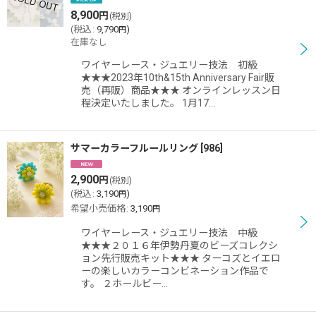
8,900
円
(税別)
(
税込
:
9,790
)
円
在庫なし
ワイヤーレース・ジュエリー技法 初級
★★★2023年10th&15th Anniversary Fair販
売（再販）商品★★★ オンラインレッスン日
程決定いたしました。 1月17…
サマーカラーフルールリング
[
986
]
2,900
円
(税別)
(
税込
:
3,190
)
円
希望小売価格
:
3,190
円
ワイヤーレース・ジュエリー技法 中級
★★★２０１６年伊勢丹夏のビーズコレクシ
ョン先行販売キット★★★ ターコズとイエロ
ーの楽しいカラーコンビネーション作品で
す。 ２ホールビー…