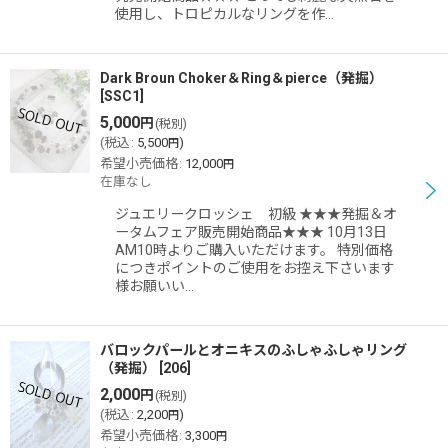
使用し、トロピカルなリングを作…
Dark Broun Choker＆Ring＆pierce（発掘）
[
SSC1
]
5,000
円
(税別)
(
税込
:
5,500
)
円
希望小売価格
:
12,000
円
在庫なし
ジュエリークロッシェ 初級 ★★★発掘＆オ
ータムフェア販売開始商品★★★ 10月13日
AM10時よりご購入いただけます。 特別価格
につきポイントのご使用をお控え下さいます
様お願いい…
バロックパールとオニキスのふしゃふしゃリング
（発掘）
[
206
]
2,000
円
(税別)
(
税込
:
2,200
)
円
希望小売価格
:
3,300
円