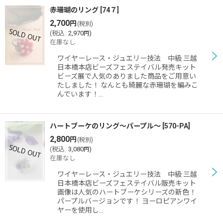
赤珊瑚のリング
[
74７
]
2,700
円
(税別)
(
税込
:
2,970
)
円
在庫なし
ワイヤーレース・ジュエリー技法 中級 三越
日本橋本店ビーズフェステイバル発売キット
ビーズ展で人気のありました商品をご用意い
たしました！ なんとも綺麗な赤珊瑚を編みこ
んでいます！…
ハートブーケのリング〜パープル〜
[
570-PA
]
2,800
円
(税別)
(
税込
:
3,080
)
円
在庫なし
ワイヤーレース・ジュエリー技法 中級 三越
日本橋本店ビーズフェステイバル販売キット
画像は人気のハートブーケシリーズの新色！
パープルバージョンです！ ヨーロピアンワイ
ヤーを使用し…