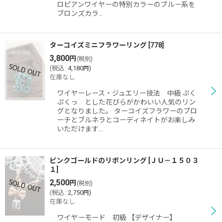
ロピアンワイヤーの特別カラーのブルー系を
ブロンズカラ…
ターコイズミニフラワーリング
[
778
]
3,800
円
(税別)
(
税込
:
4,180
)
円
在庫なし
ワイヤーレース・ジュエリー技法 中級 ぷく
ぷくっ とした花びらがかわいい人気のリン
グとなりました。 ターコイズフラワーのブロ
ーチとブルネラとコーディネイトがお楽しみ
いただけます…
ピンクゴールドのリボンリング
[
ＪＵ－１５０３
１
]
2,500
円
(税別)
(
税込
:
2,750
)
円
在庫なし
ワイヤーモード 初級 【デザイナー】