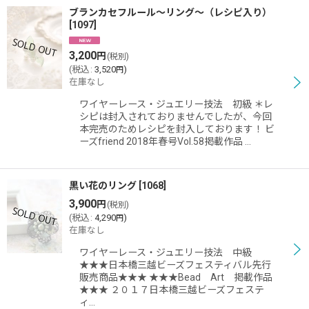
ブランカセフルール〜リング〜（レシピ入り）
[
1097
]
3,200
円
(税別)
(
税込
:
3,520
)
円
在庫なし
ワイヤーレース・ジュエリー技法 初級 ＊レ
シピは封入されておりませんでしたが、今回
本完売のためレシピを封入しております！ ビ
ーズfriend 2018年春号Vol.58掲載作品 …
黒い花のリング
[
1068
]
3,900
円
(税別)
(
税込
:
4,290
)
円
在庫なし
ワイヤーレース・ジュエリー技法 中級
★★★日本橋三越ビーズフェスティバル先行
販売商品★★★ ★★★Bead Art 掲載作品
★★★ ２０１７日本橋三越ビーズフェステ
ィ…