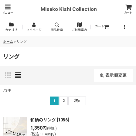
Misako Kishi Collection
メニュー
カート
カート
カテゴリ
マイページ
商品検索
ご利用案内
ホーム
>
リング
リング
表示順変更
閉じる
73
件
表示数
:
1
2
次
»
並び順
:
和柄のリング
[
1056
]
1,350
円
(税別)
(
税込
:
1,485
)
円