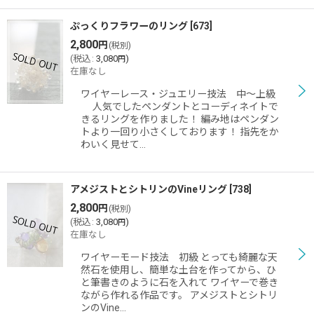
ぷっくりフラワーのリング
[
673
]
2,800
円
(税別)
(
税込
:
3,080
)
円
在庫なし
ワイヤーレース・ジュエリー技法 中〜上級
人気でしたペンダントとコーディネイトで
きるリングを作りました！ 編み地はペンダン
トより一回り小さくしております！ 指先をか
わいく見せて…
アメジストとシトリンのVineリング
[
738
]
2,800
円
(税別)
(
税込
:
3,080
)
円
在庫なし
ワイヤーモード技法 初級 とっても綺麗な天
然石を使用し、簡単な土台を作ってから、ひ
と筆書きのように石を入れて ワイヤーで巻き
ながら作れる作品です。 アメジストとシトリ
ンのVine…