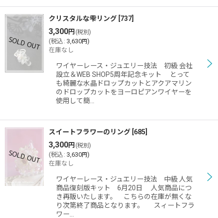
クリスタルな雫リング
[
737
]
3,300
円
(税別)
(
税込
:
3,630
)
円
在庫なし
ワイヤーレース・ジュエリー技法 初級 会社
設立＆WEB SHOP5周年記念キット とって
も綺麗な水晶ドロップカットとアクアマリン
のドロップカットをヨーロピアンワイヤーを
使用して簡…
スイートフラワーのリング
[
685
]
3,300
円
(税別)
(
税込
:
3,630
)
円
在庫なし
ワイヤーレース・ジュエリー技法 中級 人気
商品復刻版キット 6月20日 人気商品につ
き再販いたします。 こちらの在庫が無くな
り次第終了商品となります。 スィートフラ
ワー…