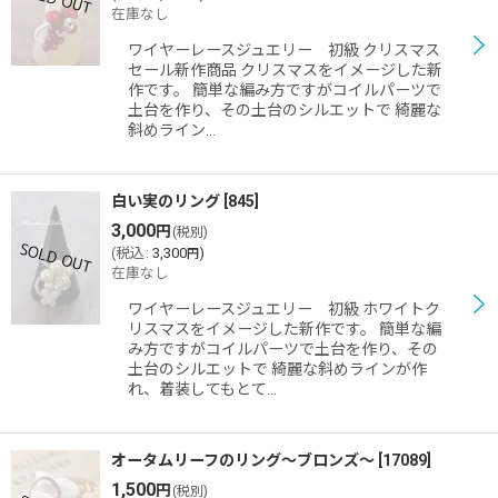
在庫なし
ワイヤーレースジュエリー 初級 クリスマス
セール新作商品 クリスマスをイメージした新
作です。 簡単な編み方ですがコイルパーツで
土台を作り、その土台のシルエットで 綺麗な
斜めライン…
白い実のリング
[
845
]
3,000
円
(税別)
(
税込
:
3,300
)
円
在庫なし
ワイヤーレースジュエリー 初級 ホワイトク
リスマスをイメージした新作です。 簡単な編
み方ですがコイルパーツで土台を作り、その
土台のシルエットで 綺麗な斜めラインが作
れ、着装してもとて…
オータムリーフのリング〜ブロンズ〜
[
17089
]
1,500
円
(税別)