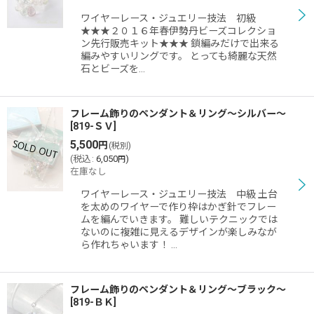
ワイヤーレース・ジュエリー技法 初級
★★★２０１６年春伊勢丹ビーズコレクショ
ン先行販売キット★★★ 鎖編みだけで出来る
編みやすいリングです。 とっても綺麗な天然
石とビーズを…
フレーム飾りのペンダント＆リング〜シルバー〜
[
819-ＳＶ
]
5,500
円
(税別)
(
税込
:
6,050
)
円
在庫なし
ワイヤーレース・ジュエリー技法 中級 土台
を太めのワイヤーで作り枠はかぎ針でフレー
ムを編んでいきます。 難しいテクニックでは
ないのに複雑に見えるデザインが楽しみなが
ら作れちゃいます！ …
フレーム飾りのペンダント＆リング〜ブラック〜
[
819-ＢＫ
]