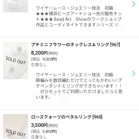
ワイヤーレース・ジュエリー技法 初級
★★★横浜ビーズアートショー先行販売キッ
ト★★★ Bead Art Showのワークショップ
作品とコーディネイトできますシリーズ リ…
プチミニフラワーのネックレス＆リング
[
967
]
8,200
円
(税別)
(
税込
:
9,020
)
円
在庫なし
ワイヤーレース・ジュエリー技法 初級
鎖編みを数目編むだけでとってもかわいいプ
チペンダントとリングができちゃいます！！
ぜひセットでご利用いただけましたらと思
います。＾＾ …
ローズクォーツのペタルリング
[
960
]
3,500
円
(税別)
(
税込
:
3,850
)
円
在庫なし