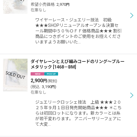
絞り込む
希望小売価格
:
2,970
円
在庫なし
ワイヤーレース・ジュエリー技法 初級
★★★SHOPリニューアルオープン＆決算セ
ール期間中５０％ＯＦＦ価格商品★★★ 割引
商品につきポイントのご使用をお控えくださ
いますようお願いいた…
ダイヤレーンとえび編みコードのリング〜ブルー
メタリック
[
1468－BM
]
2,900
円
(税別)
(
税込
:
3,190
)
円
在庫なし
ジュエリークロッシェ技法 上級 ★★★２０
２５年９月１日日発売開始商品★★★ ＊こち
らは初回ロットになります。新カラーとは糸
が若干変わります。 アニバーサリーフェアに
て大変…