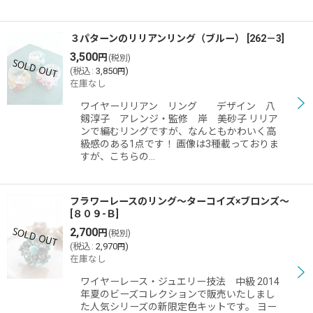
３パターンのリリアンリング（ブルー）
[
262－3
]
3,500
円
(税別)
(
税込
:
3,850
)
円
在庫なし
ワイヤーリリアン リング デザイン 八
剱淳子 アレンジ・監修 岸 美砂子 リリア
ンで編むリングですが、なんともかわいく高
級感のある1点です！ 画像は3種載っておりま
すが、こちらの…
フラワーレースのリング〜ターコイズ×ブロンズ〜
[
８０９-Ｂ
]
2,700
円
(税別)
(
税込
:
2,970
)
円
在庫なし
ワイヤーレース・ジュエリー技法 中級 2014
年夏のビーズコレクションで販売いたしまし
た人気シリーズの新限定色キットです。 ヨー