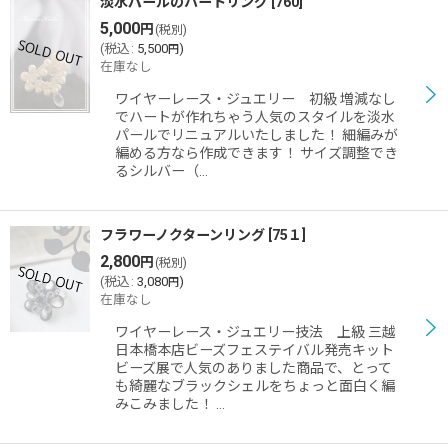
淡水パールのハートリング
[
760
]
5,000
円
(税別)
(
税込
:
5,500
)
円
在庫なし
ワイヤーレース・ジュエリー 初級 増減なし
でハートが作れちゃう人気のスタイルを淡水
パールでリニュアルいたしました！ 細編みが
編める方なら作成できます！ サイズ調整でき
るシルバー（…
フラワーノクターンリング
[
75１
]
2,800
円
(税別)
(
税込
:
3,080
)
円
在庫なし
ワイヤーレース・ジュエリー技法 上級 三越
日本橋本店ビーズフェステイバル発売キット
ビーズ展で人気のありました商品で、とって
も綺麗なブラックシェルをちょっと面白く編
みこみました！ …