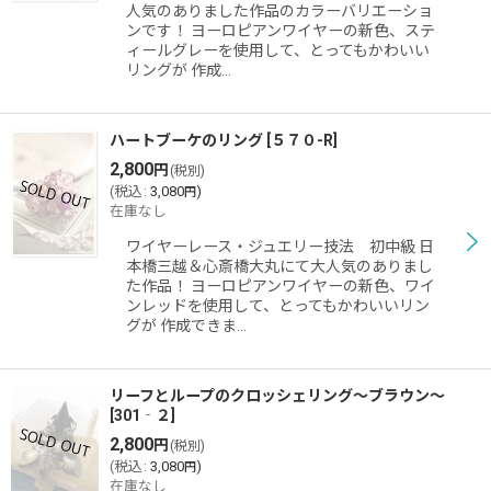
人気のありました作品のカラーバリエーショ
ンです！ ヨーロピアンワイヤーの新色、ステ
ィールグレーを使用して、とってもかわいい
リングが 作成…
ハートブーケのリング
[
５７０-R
]
2,800
円
(税別)
(
税込
:
3,080
)
円
在庫なし
ワイヤーレース・ジュエリー技法 初中級 日
本橋三越＆心斎橋大丸にて大人気のありまし
た作品！ ヨーロピアンワイヤーの新色、ワイ
ンレッドを使用して、とってもかわいいリン
グが 作成できま…
リーフとループのクロッシェリング〜ブラウン〜
[
301‐２
]
2,800
円
(税別)
(
税込
:
3,080
)
円
在庫なし