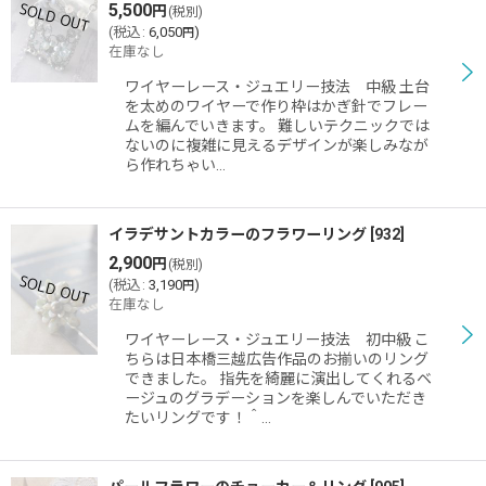
5,500
円
(税別)
(
税込
:
6,050
)
円
在庫なし
ワイヤーレース・ジュエリー技法 中級 土台
を太めのワイヤーで作り枠はかぎ針でフレー
ムを編んでいきます。 難しいテクニックでは
ないのに複雑に見えるデザインが楽しみなが
ら作れちゃい…
イラデサントカラーのフラワーリング
[
932
]
2,900
円
(税別)
(
税込
:
3,190
)
円
在庫なし
ワイヤーレース・ジュエリー技法 初中級 こ
ちらは日本橋三越広告作品のお揃いのリング
できました。 指先を綺麗に演出してくれるベ
ージュのグラデーションを楽しんでいただき
たいリングです！＾…