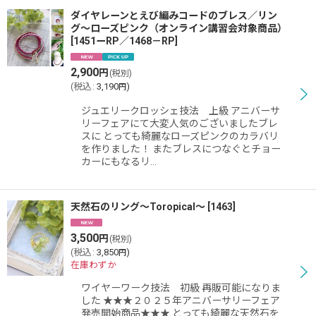
ダイヤレーンとえび編みコードのブレス／リン
グ〜ローズピンク（オンライン講習会対象商品）
[
1451ーRP／1468－RP
]
2,900
円
(税別)
(
税込
:
3,190
)
円
ジュエリークロッシェ技法 上級 アニバーサ
リーフェアにて大変人気のございましたブレ
スに とっても綺麗なローズピンクのカラバリ
を作りました！ またブレスにつなぐとチョー
カーにもなるリ…
天然石のリング〜Toropical〜
[
1463
]
3,500
円
(税別)
(
税込
:
3,850
)
円
在庫わずか
ワイヤーワーク技法 初級 再販可能になりま
した ★★★２０２５年アニバーサリーフェア
発売開始商品★★★ とっても綺麗な天然石を