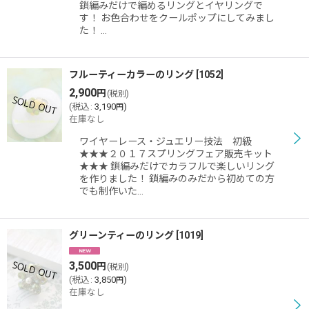
鎖編みだけで編めるリングとイヤリングで
す！ お色合わせをクールポップにしてみまし
た！ …
フルーティーカラーのリング
[
1052
]
2,900
円
(税別)
(
税込
:
3,190
)
円
在庫なし
ワイヤーレース・ジュエリー技法 初級
★★★２０１７スプリングフェア販売キット
★★★ 鎖編みだけでカラフルで楽しいリング
を作りました！ 鎖編みのみだから初めての方
でも制作いた…
グリーンティーのリング
[
1019
]
3,500
円
(税別)
(
税込
:
3,850
)
円
在庫なし