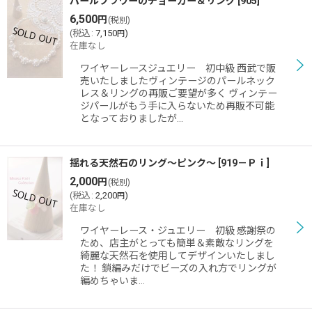
パールフラワーのチョーカー＆リング
[
905
]
6,500
円
(税別)
(
税込
:
7,150
)
円
在庫なし
ワイヤーレースジュエリー 初中級 西武で販
売いたしましたヴィンテージのパールネック
レス＆リングの再販ご要望が多く ヴィンテー
ジパールがもう手に入らないため再販不可能
となっておりましたが…
揺れる天然石のリング〜ピンク〜
[
919－Ｐｉ
]
2,000
円
(税別)
(
税込
:
2,200
)
円
在庫なし
ワイヤーレース・ジュエリー 初級 感謝祭の
ため、店主がとっても簡単＆素敵なリングを
綺麗な天然石を使用してデザインいたしまし
た！ 鎖編みだけでビーズの入れ方でリングが
編めちゃいま…