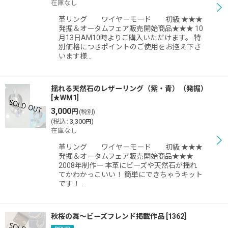
在庫なし
革リング ワイヤーモード 初級 ★★★
発掘＆オータムフェア販売開始商品★★★ 10
月13日AM10時よりご購入いただけます。 特
別価格につきポイントのご使用をお控え下さ
います様…
揺れる天然石のレザーリング（紫・青）（発掘）
[
★WM1
]
3,000
円
(税別)
(
税込
:
3,300
)
円
在庫なし
革リング ワイヤーモード 初級 ★★★
発掘＆オータムフェア販売開始商品★★★
2008年制作ー 本革にビーズや天然石が揺れ
てかわかっこいい！ 簡単にできちゃうキット
です！ …
秋桜の舞〜ビーズフレンド掲載作品
[
1362
]