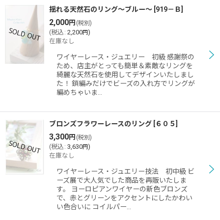
揺れる天然石のリング〜ブルー〜
[
919－Ｂ
]
2,000
円
(税別)
(
税込
:
2,200
)
円
在庫なし
ワイヤーレース・ジュエリー 初級 感謝祭の
ため、店主がとっても簡単＆素敵なリングを
綺麗な天然石を使用してデザインいたしまし
た！ 鎖編みだけでビーズの入れ方でリングが
編めちゃいま…
ブロンズフラワーレースのリング
[
６０５
]
3,300
円
(税別)
(
税込
:
3,630
)
円
在庫なし
ワイヤーレース・ジュエリー技法 初中級 ビ
ーズ展で大人気でした商品を再販いたしま
す。 ヨーロピアンワイヤーの新色ブロンズ
で、赤とグリーンをアクセントにしたかわい
い色合いに コイルパー…