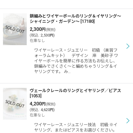
鎖編みとワイヤーボールのリング＆イヤリング〜
シャイニング・ガーデン〜
[
17180
]
2,300
円
(税別)
(
税込
:
2,530
)
円
在庫なし
ワイヤーレース・ジュエリー 初級 （楽習フ
ォーラムキット） デザイン 岸 美砂子 ワ
イヤーボールを簡単に作る方法もお伝えし、
鎖編みでさくさく〜と編めちゃうリング＆イ
ヤリングです。 み…
ヴェールクレールのリングとイヤリング／ピアス
[
1053
]
4,200
円
(税別)
(
税込
:
4,620
)
円
在庫なし
ワイヤーレース・ジュエリー技法 初級 ※イ
ヤリング、またはピアスをお選びください。