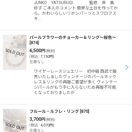
JUNKO YATSURUGI 監修 岸 美
砂子 ご本人のコメント 簡単な土台を作ってか
ら、かわいらしいリボンパーツとスワロフス
キ…
パールフラワーのチョーカー＆リング〜桜色〜
[
874
]
6,500
円
(税別)
(
税込
:
7,150
)
円
在庫なし
ワイヤーレースジュエリー 初中級 西武で販
売いたしましたヴィンテージのパールネック
レス＆リングの再販ご要望が多く ヴィンテー
ジパールがもう手に入らないため再販不可能
となっておりましたが …
フルール・ルフレ・リング
[
870
]
3,700
円
(税別)
(
税込
:
4,070
)
円
在庫なし