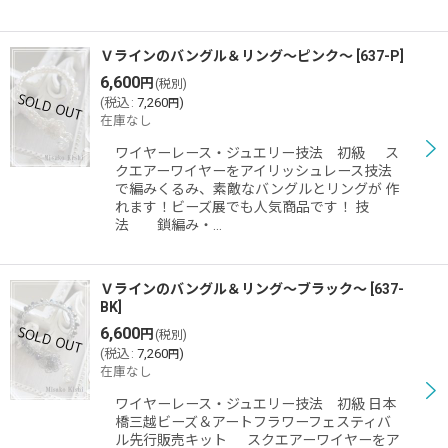
Ｖラインのバングル＆リング〜ピンク〜
[
637-P
]
6,600
円
(税別)
(
税込
:
7,260
)
円
在庫なし
ワイヤーレース・ジュエリー技法 初級 ス
クエアーワイヤーをアイリッシュレース技法
で編みくるみ、素敵なバングルとリングが 作
れます！ビーズ展でも人気商品です！ 技
法 鎖編み・…
Ｖラインのバングル＆リング〜ブラック〜
[
637-
BK
]
6,600
円
(税別)
(
税込
:
7,260
)
円
在庫なし
ワイヤーレース・ジュエリー技法 初級 日本
橋三越ビーズ＆アートフラワーフェスティバ
ル先行販売キット スクエアーワイヤーをア