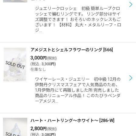
ジュエリークロッシェ 初級 簡単ループクロ
ッシェで編むリングです。 リング部分はサイ
ズ調整できます！ おそろいのネックレスもご
ざいます！ 【材料】 丸大・メタルリーフ・ロ
ジ…
アメジストとシェルフラワーのリング
[
566
]
3,000
円
(税別)
(
税込
:
3,300
)
円
在庫なし
ワイヤーレース・ジュエリー 初中級 12月の
伊勢丹クリスマスフェアで人気商品のため、
1月伊勢丹にて再販しました所 完売しました
商品のリニューアル作品！ このたびラベンダ
ーアメジス…
ハート・ハートリング〜ホワイト〜
[
286-W
]
2,800
円
(税別)
(
税込
:
3,080
)
円