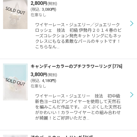
2,800
円
(税別)
(
税込
:
3,080
)
円
在庫なし
ワイヤーレース・ジュエリー／ジュエリーク
ロッシェ 技法 初級 伊勢丹２０１４春のビ
ーズコレクション発売キット リングにもネッ
クレスにもなる素敵なパールのキットです！
こちらなん…
キャンディーカラーのプチフラワーリング
[
776
]
3,800
円
(税別)
(
税込
:
4,180
)
円
在庫なし
ワイヤーレース・ジュエリー 技法 初中級
新色ヨーロピアンワイヤーを使用して天然石
を編みこんだ作品です。 ぷくぷくした天然石
がかわいい！カラーワイヤーとの組み合わせ
が綺麗！とご好評いただき…