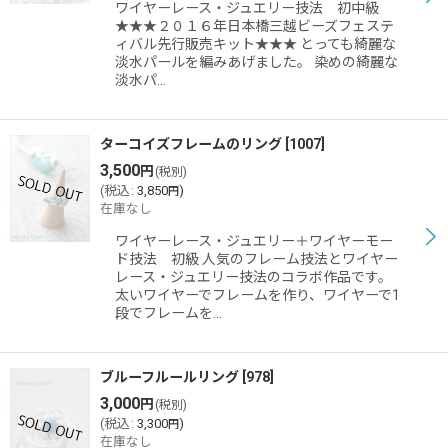
ワイヤーレース・ジュエリー技法 初中級
★★★２０１６年日本橋三越ビーズフェステ
ィバル先行販売キット★★★ とっても綺麗な
淡水パールを編みあげました。 染めの綺麗な
淡水パ…
ターコイズフレームのリング
[
1007
]
3,500
円
(税別)
(
税込
:
3,850
)
円
在庫なし
ワイヤーレース・ジュエリー＋ワイヤーモー
ド技法 初級 人気のフレーム技法とワイヤー
レース・ジュエリー技法のコラボ作品です。
太いワイヤーでフレームを作り、ワイヤーで1
段でフレームを…
ブルーフルールリング
[
978
]
3,000
円
(税別)
(
税込
:
3,300
)
円
在庫なし