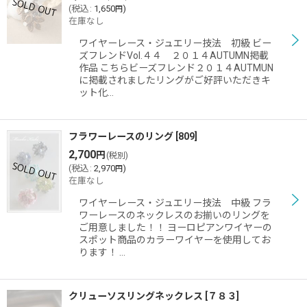
(
税込
:
1,650
)
円
在庫なし
ワイヤーレース・ジュエリー技法 初級 ビー
ズフレンドVol.４４ ２０１４AUTUMN掲載
作品 こちらビーズフレンド２０１４AUTMUN
に掲載されましたリングがご好評いただきキ
ット化…
フラワーレースのリング
[
809
]
2,700
円
(税別)
(
税込
:
2,970
)
円
在庫なし
ワイヤーレース・ジュエリー技法 中級 フラ
ワーレースのネックレスのお揃いのリングを
ご用意しました！！ ヨーロピアンワイヤーの
スポット商品のカラーワイヤーを使用してお
ります！ …
クリューソスリングネックレス
[
７８３
]