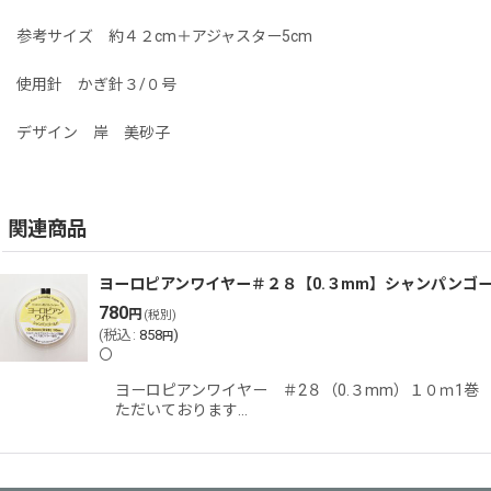
参考サイズ 約４２cm＋アジャスター5cm
使用針 かぎ針３/０号
デザイン 岸 美砂子
関連商品
ヨーロピアンワイヤー＃２８【0.３mm】シャンパンゴ
780
円
(税別)
(
税込
:
858
)
円
〇
ヨーロピアンワイヤー ＃2８（0.３mm）１０ｍ1
ただいております…