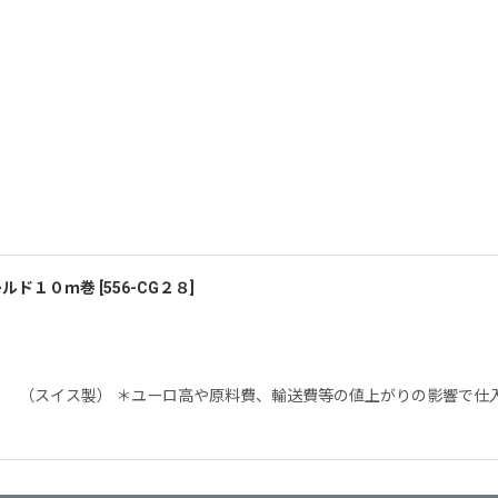
ールド１０ｍ巻
[
556-CG２８
]
巻 （スイス製） ＊ユーロ高や原料費、輸送費等の値上がりの影響で