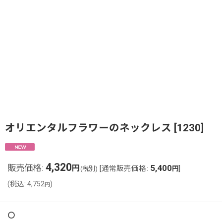
オリエンタルフラワーのネックレス
[
1230
]
4,320
販売価格
:
5,400
円
[
通常販売価格
:
]
(税別)
円
(
税込
:
4,752
)
円
〇