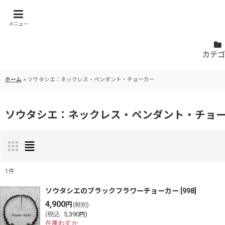
メニュー
カテゴ
ホーム
>
ソウタシエ：ネックレス・ペンダント・チョーカー
ソウタシエ：ネックレス・ペンダント・チョ
1
件
表示数
:
ソウタシエのブラックフラワーチョーカー
[
998
]
4,900
円
(税別)
(
税込
:
5,390
)
円
並び順
:
在庫わずか