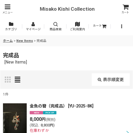
Misako Kishi Collection
メニュー
カート
カート
カテゴリ
マイページ
商品検索
ご利用案内
ホーム
>
New Items
>
完成品
完成品
[
New Items
]
表示順変更
閉じる
1
件
表示数
:
金魚の簪（完成品）
[
YU-2025-8K
]
8,000
円
(税別)
並び順
:
(
税込
:
8,800
)
円
在庫わずか