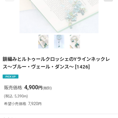
鎖編みとルトゥールクロッシェのYラインネックレ
ス〜ブルー・ヴェール・ダンス〜
[
1426
]
4,900
販売価格
:
円
(税別)
(
税込
:
5,390
)
円
7,920
希望小売価格
:
円