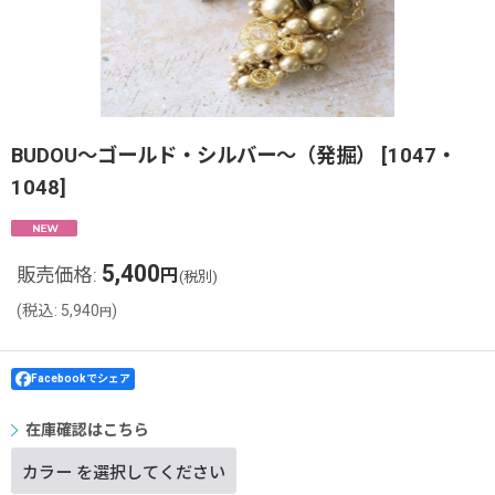
BUDOU〜ゴールド・シルバー〜（発掘）
[
1047・
1048
]
5,400
販売価格
:
円
(税別)
(
税込
:
5,940
)
円
Facebookでシェア
在庫確認はこちら
カラー
を選択してください