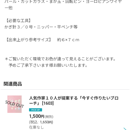
パール・カットガラス・まが玉・回転ピン・ヨーロピアンワイヤ
ー他
【必要な工具】
かぎ針３／０号・ニッパー・平ペンチ等
【出来上がり参考サイズ】 約６×７ｃｍ
＊ご覧いただく環境でお色が違って見えることがございます。
予めご了承下さいます様お願いいたします。
関連商品
人気作家１０人が提案する「今すぐ作りたいブロ
ーチ」
[
1603
]
1,500
円
(税別)
(
税込
:
1,650
)
円
在庫なし