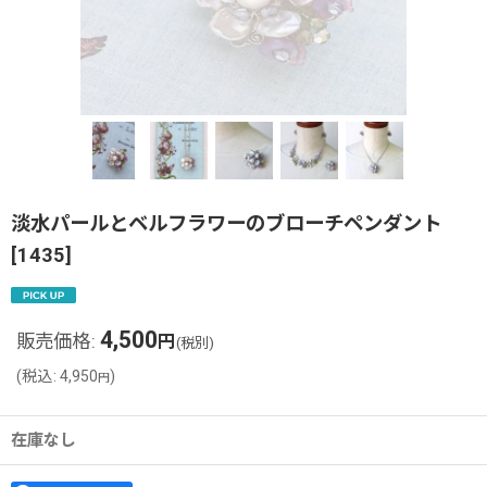
淡水パールとベルフラワーのブローチペンダント
[
1435
]
4,500
販売価格
:
円
(税別)
(
税込
:
4,950
)
円
在庫なし