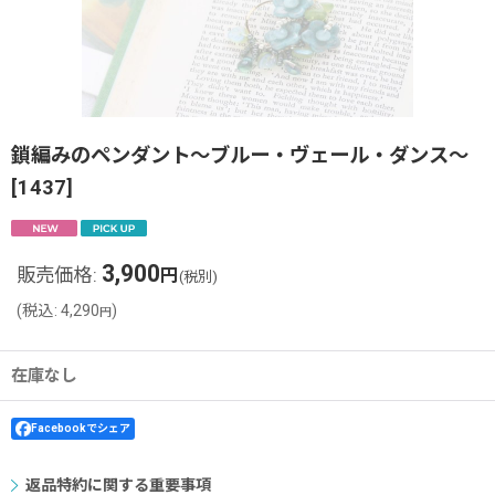
鎖編みのペンダント〜ブルー・ヴェール・ダンス〜
[
1437
]
3,900
販売価格
:
円
(税別)
(
税込
:
4,290
)
円
在庫なし
Facebookでシェア
返品特約に関する重要事項