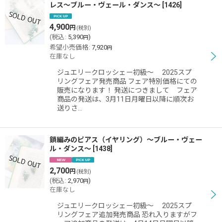
レス〜ブルー・ヴェール・ダンス〜
[
1426
]
4,900
円
(税別)
(
税込
:
5,390
)
円
希望小売価格
:
7,920
円
在庫なし
ジュエリークロッシェー初級〜 2025スプ
リングフェア発売商品 フェア特別価格にての
販売になります！ 発送につきまして フェア
商品の発送は、3月11日月曜日以降に順次お
送りさ…
鎖編みのピアス（イヤリング）〜ブルー・ヴェー
ル・ダンス〜
[
1438
]
2,700
円
(税別)
(
税込
:
2,970
)
円
在庫なし
ジュエリークロッシェー初級〜 2025スプ
リングフェア追加発売商品 恐れ入りますがフ