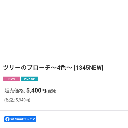
ツリーのブローチ〜4色〜
[
1345NEW
]
5,400
販売価格
:
円
(税別)
(
税込
:
5,940
)
円
Facebookでシェア