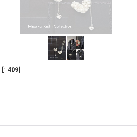
ム
[
1409
]