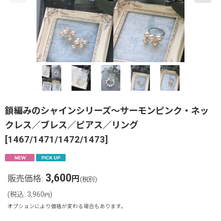
鎖編みのシャインシリーズ〜サーモンピンク・ネッ
クレス／ブレス／ピアス／リング
[
1467/1471/1472/1473
]
3,600
販売価格
:
円
(税別)
(
税込
:
3,960
)
円
オプションにより価格が変わる場合もあります。