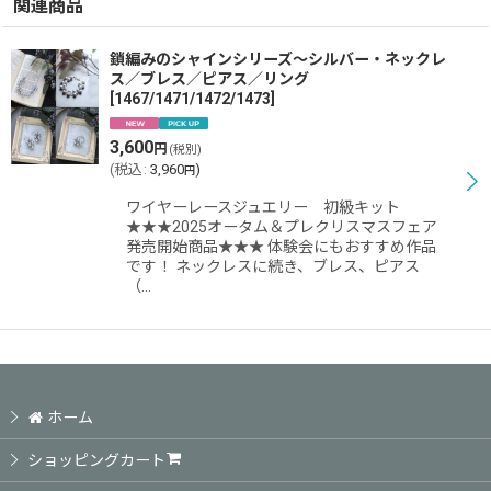
関連商品
鎖編みのシャインシリーズ〜シルバー・ネックレ
ス／ブレス／ピアス／リング
[
1467/1471/1472/1473
]
3,600
円
(税別)
(
税込
:
3,960
)
円
ワイヤーレースジュエリー 初級キット
★★★2025オータム＆プレクリスマスフェア
発売開始商品★★★ 体験会にもおすすめ作品
です！ ネックレスに続き、ブレス、ピアス
（…
ホーム
ショッピングカート