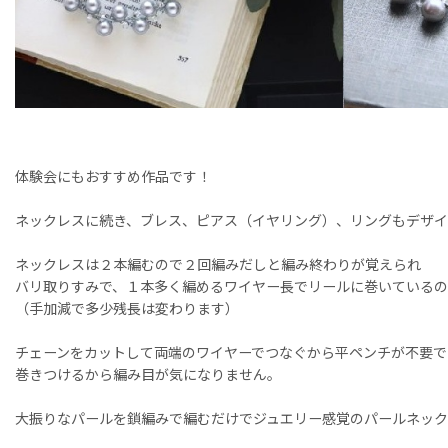
体験会にもおすすめ作品です！
ネックレスに続き、ブレス、ピアス（イヤリング）、リングもデザ
ネックレスは２本編むので２回編みだしと編み終わりが覚えられ
バリ取りすみで、１本多く編めるワイヤー長でリールに巻いている
（手加減で多少残長は変わります）
チェーンをカットして両端のワイヤーでつなぐから平ペンチが不要で
巻きつけるから編み目が気になりません。
大振りなパールを鎖編みで編むだけでジュエリー感覚のパールネッ