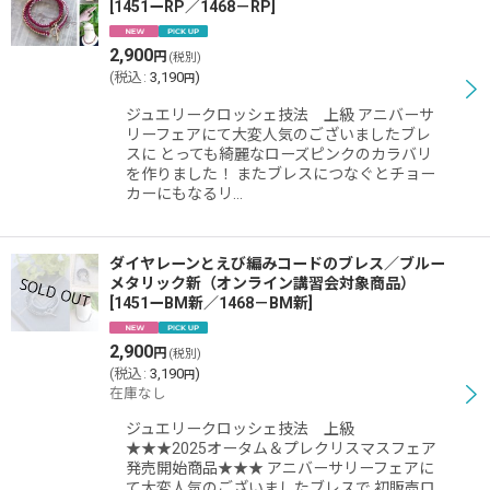
[
1451ーRP／1468－RP
]
2,900
円
(税別)
(
税込
:
3,190
)
円
ジュエリークロッシェ技法 上級 アニバーサ
リーフェアにて大変人気のございましたブレ
スに とっても綺麗なローズピンクのカラバリ
を作りました！ またブレスにつなぐとチョー
カーにもなるリ…
ダイヤレーンとえび編みコードのブレス／ブルー
メタリック新（オンライン講習会対象商品）
[
1451ーBM新／1468－BM新
]
2,900
円
(税別)
(
税込
:
3,190
)
円
在庫なし
ジュエリークロッシェ技法 上級
★★★2025オータム＆プレクリスマスフェア
発売開始商品★★★ アニバーサリーフェアに
て大変人気のございましたブレスで 初販売ロ