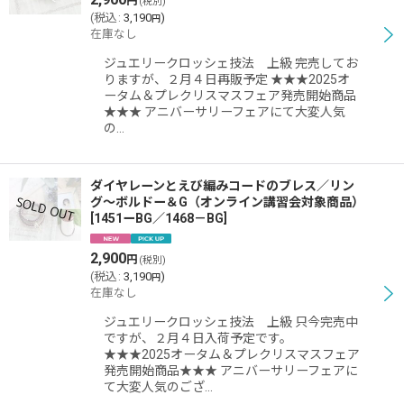
円
(税別)
(
税込
:
3,190
)
円
在庫なし
ジュエリークロッシェ技法 上級 完売してお
りますが、２月４日再販予定 ★★★2025オ
ータム＆プレクリスマスフェア発売開始商品
★★★ アニバーサリーフェアにて大変人気
の…
ダイヤレーンとえび編みコードのブレス／リン
グ〜ボルドー＆G（オンライン講習会対象商品）
[
1451ーBG／1468－BG
]
2,900
円
(税別)
(
税込
:
3,190
)
円
在庫なし
ジュエリークロッシェ技法 上級 只今完売中
ですが、２月４日入荷予定です。
★★★2025オータム＆プレクリスマスフェア
発売開始商品★★★ アニバーサリーフェアに
て大変人気のござ…