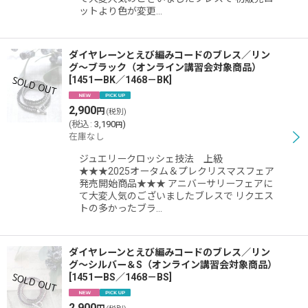
ットより色が変更…
ダイヤレーンとえび編みコードのブレス／リン
グ〜ブラック（オンライン講習会対象商品）
[
1451ーBK／1468－BK
]
2,900
円
(税別)
(
税込
:
3,190
)
円
在庫なし
ジュエリークロッシェ技法 上級
★★★2025オータム＆プレクリスマスフェア
発売開始商品★★★ アニバーサリーフェアに
て大変人気のございましたブレスで リクエス
トの多かったブラ…
ダイヤレーンとえび編みコードのブレス／リン
グ〜シルバー＆S（オンライン講習会対象商品）
[
1451ーBS／1468－BS
]
2,900