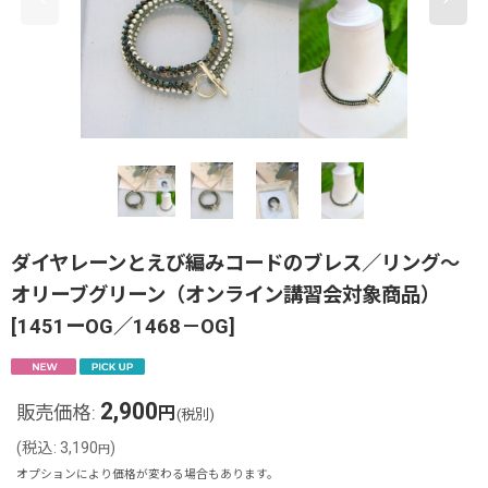
ダイヤレーンとえび編みコードのブレス／リング〜
オリーブグリーン（オンライン講習会対象商品）
[
1451ーOG／1468－OG
]
2,900
販売価格
:
円
(税別)
(
税込
:
3,190
)
円
オプションにより価格が変わる場合もあります。